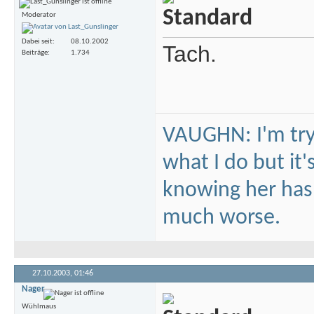
Moderator
Dabei seit
08.10.2002
Tach.
Beiträge
1.734
VAUGHN: I'm tryi
what I do but it'
knowing her hasn'
much worse.
27.10.2003,
01:46
Nager
Wühlmaus