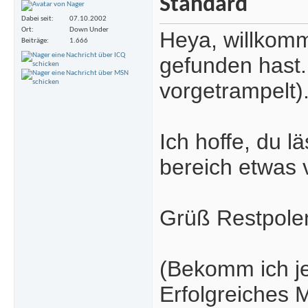
Dabei seit
07.10.2002
Ort
Down Under
Heya, willkom
Beiträge
1.666
gefunden hast.
vorgetrampelt)
Ich hoffe, du l
bereich etwas 
Grüß Restpolen
(Bekomm ich jet
Erfolgreiches 