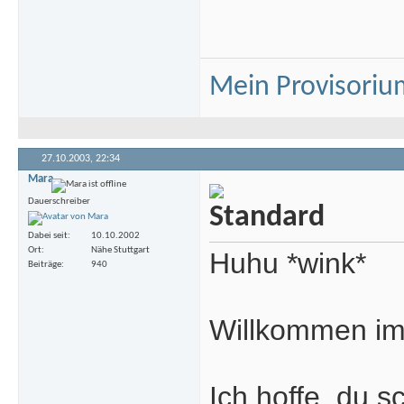
Mein Provisoriu
27.10.2003,
22:34
Mara
Dauerschreiber
Dabei seit
10.10.2002
Ort
Nähe Stuttgart
Huhu *wink*
Beiträge
940
Willkommen i
Ich hoffe, du 