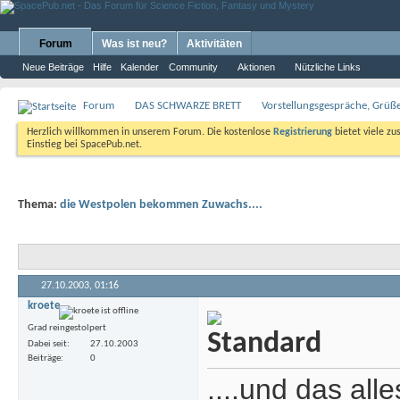
Forum
Was ist neu?
Aktivitäten
Neue Beiträge
Hilfe
Kalender
Community
Aktionen
Nützliche Links
Forum
DAS SCHWARZE BRETT
Vorstellungsgespräche, Grü
Herzlich willkommen in unserem Forum. Die kostenlose
Registrierung
bietet viele zu
Einstieg bei SpacePub.net.
Thema:
die Westpolen bekommen Zuwachs....
27.10.2003,
01:16
kroete
Grad reingestolpert
Dabei seit
27.10.2003
Beiträge
0
....und das all