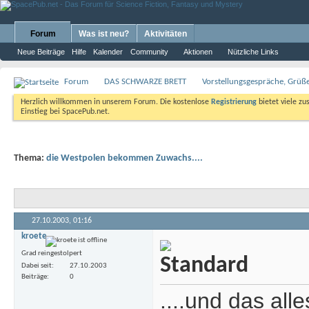
Forum
Was ist neu?
Aktivitäten
Neue Beiträge
Hilfe
Kalender
Community
Aktionen
Nützliche Links
Forum
DAS SCHWARZE BRETT
Vorstellungsgespräche, Grü
Herzlich willkommen in unserem Forum. Die kostenlose
Registrierung
bietet viele zu
Einstieg bei SpacePub.net.
Thema:
die Westpolen bekommen Zuwachs....
27.10.2003,
01:16
kroete
Grad reingestolpert
Dabei seit
27.10.2003
Beiträge
0
....und das all