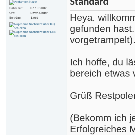
Dabei seit
07.10.2002
Ort
Down Under
Heya, willkom
Beiträge
1.666
gefunden hast.
vorgetrampelt)
Ich hoffe, du l
bereich etwas 
Grüß Restpolen
(Bekomm ich jet
Erfolgreiches 