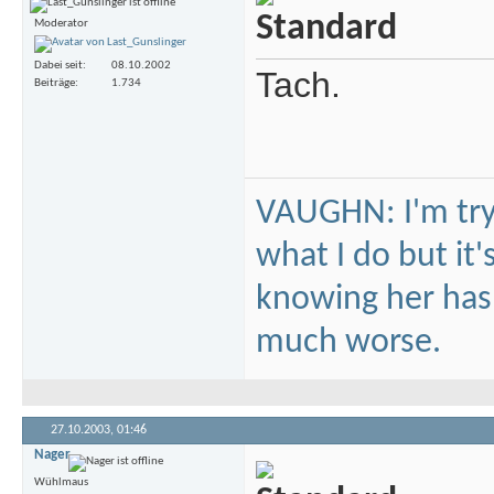
Moderator
Dabei seit
08.10.2002
Tach.
Beiträge
1.734
VAUGHN: I'm tryi
what I do but it'
knowing her hasn'
much worse.
27.10.2003,
01:46
Nager
Wühlmaus