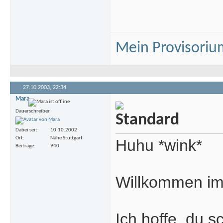
Mein Provisoriu
27.10.2003,
22:34
Mara
Dauerschreiber
Dabei seit
10.10.2002
Ort
Nähe Stuttgart
Huhu *wink*
Beiträge
940
Willkommen i
Ich hoffe, du 