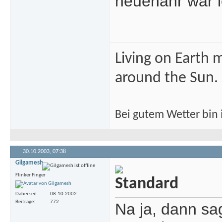
neuenahr war i
Living on Earth m
around the Sun.
Bei gutem Wetter bin i
30.10.2003,
07:38
Gilgamesh
Flinker Finger
Dabei seit
08.10.2002
Beiträge
772
Na ja, dann s