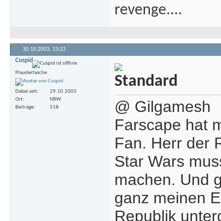
revenge....
30.10.2003,
13:23
Cuspid
Plaudertasche
Dabei seit
29.10.2003
Ort
NRW
@ Gilgamesh
Beiträge
518
Farscape hat mi
Fan. Herr der R
Star Wars mus
machen. Und ga
ganz meinen Erw
Republik unte