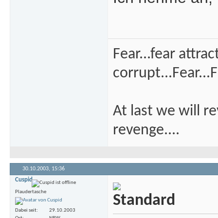
Fear...fear attra
corrupt...Fear...F
At last we will r
revenge....
30.10.2003,
15:36
Cuspid
Plaudertasche
Dabei seit
29.10.2003