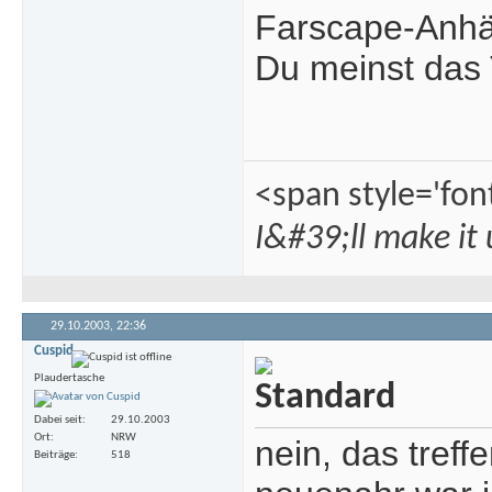
Farscape-Anhän
Du meinst das
<span style='fon
I&#39;ll make it
29.10.2003,
22:36
Cuspid
Plaudertasche
Dabei seit
29.10.2003
Ort
NRW
nein, das tref
Beiträge
518