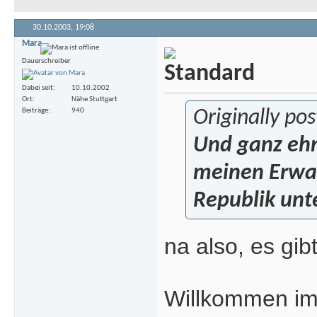
30.10.2003,
19:08
Mara
Dauerschreiber
Dabei seit
10.10.2002
Ort
Nähe Stuttgart
Beiträge
940
Originally po
Und ganz ehr
meinen Erwart
Republik un
na also, es gi
Willkommen i