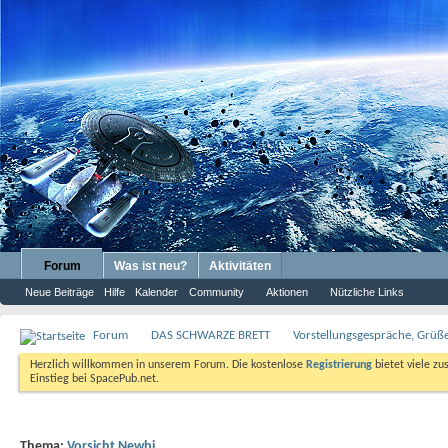
Forum
Was ist neu?
Aktivitäten
Neue Beiträge
Hilfe
Kalender
Community
Aktionen
Nützliche Links
Forum
DAS SCHWARZE BRETT
Vorstellungsgespräche, Grü
Herzlich willkommen in unserem Forum. Die kostenlose
Registrierung
bietet viele zu
Einstieg bei SpacePub.net.
Thema:
Vorsicht Newbi