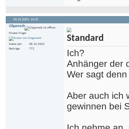
30.10.2003,
14:35
Gilgamesh
Flinker Finger
Dabei seit
08.10.2002
Beiträge
772
Ich?
Anhänger der 
Wer sagt denn 
Aber auch ich 
gewinnen bei 
Ich nehme an, 