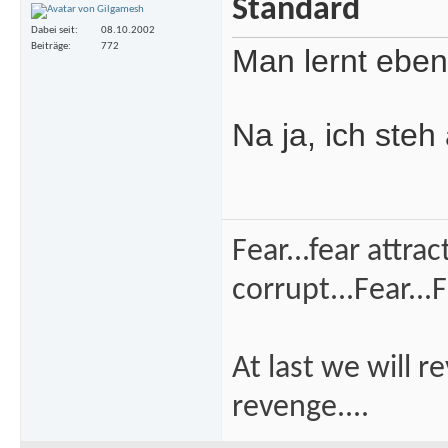
Dabei seit
08.10.2002
Beiträge
772
Man lernt eben
Na ja, ich ste
Fear...fear attra
corrupt...Fear...F
At last we will r
revenge....