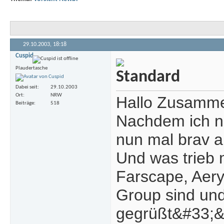
29.10.2003,
18:18
Cuspid
Plaudertasche
Dabei seit
29.10.2003
Ort
NRW
Hallo Zusamm
Beiträge
518
Nachdem ich nu
nun mal brav 
Und was trieb 
Farscape, Aery
Group sind un
gegrüßt&#33;