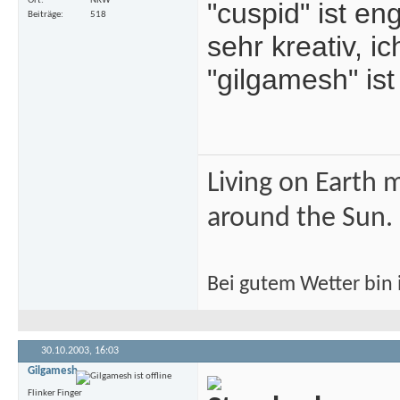
Ort
NRW
"cuspid" ist en
Beiträge
518
sehr kreativ, ic
"gilgamesh" ist
Living on Earth m
around the Sun.
Bei gutem Wetter bin i
30.10.2003,
16:03
Gilgamesh
Flinker Finger