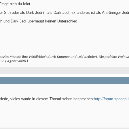
Frage nich du Idiot.
iger Sith oder als Dark Jedi ( falls Dark Jedi nix anderes ist als Antrünniger Jedi
th und Dark Jedi überhaupt keinen Unterschied
pezies Mensch ihre Wirklichkeit durch Kummer und Leid definiert. Die perfekte Welt w
9; ( Agent Smith )
chiede, vieles wurde in diesem Thread schon besprochen:
http://forum.spacep