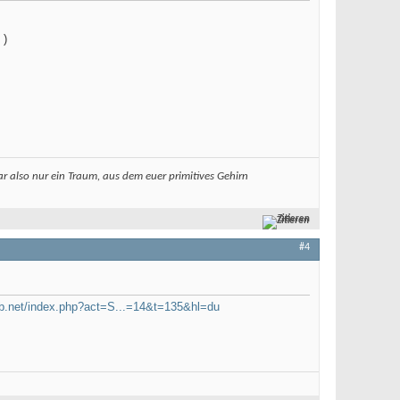
 )
ar also nur ein Traum, aus dem euer primitives Gehirn
Zitieren
#4
ub.net/index.php?act=S...=14&t=135&hl=du