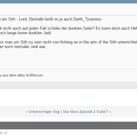
h ein Sith - Lord. Deshalb heißt er ja auch Darth_Tyrannus.
 nicht auch auf jeden Fall schüler der dunklen Seite? Es kann doch auch He
och lange keine dunklen Jedi.
 man um Sith zu sein nicht von Anfang an in the arts of the Sith unterrich
er noch normaler Jedi war.
 aus dem alten Scififorum.
«
Unberechtiger Sieg
|
Star Wars Episode 2 Trailer?
»
e: 1)