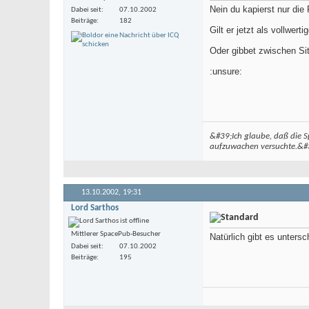
Nein du kapierst nur die 
Dabei seit
07.10.2002
Beiträge
182
Gilt er jetzt als vollwert
Oder gibbet zwischen Si
:unsure:
&#39;Ich glaube, daß die S
aufzuwachen versuchte.&#3
13.10.2002,
19:31
Lord Sarthos
Mittlerer SpacePub-Besucher
Natürlich gibt es unters
Dabei seit
07.10.2002
Beiträge
195