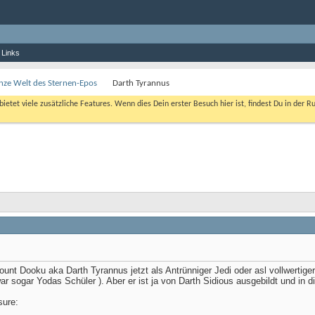
 Links
nze Welt des Sternen-Epos
Darth Tyrannus
bietet viele zusätzliche Features. Wenn dies Dein erster Besuch hier ist, findest Du in der R
Count Dooku aka Darth Tyrannus jetzt als Antrünniger Jedi oder asl vollwertig
war sogar Yodas Schüler ). Aber er ist ja von Darth Sidious ausgebildt und in
sure: