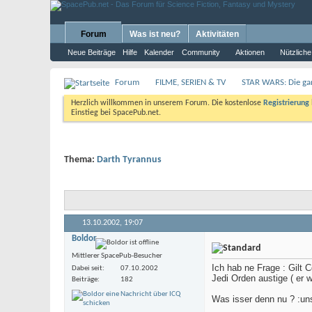
Forum
Was ist neu?
Aktivitäten
Neue Beiträge
Hilfe
Kalender
Community
Aktionen
Nützliche
Forum
FILME, SERIEN & TV
STAR WARS: Die ga
Herzlich willkommen in unserem Forum. Die kostenlose
Registrierung
Einstieg bei SpacePub.net.
Thema:
Darth Tyrannus
13.10.2002,
19:07
Boldor
Mittlerer SpacePub-Besucher
Ich hab ne Frage : Gilt 
Dabei seit
07.10.2002
Jedi Orden austige ( er 
Beiträge
182
Was isser denn nu ? :un