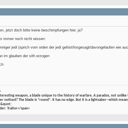
en, jetzt doch bitte keine beschimpfungen hier, ja?
 es immer noch nicht wissen:
ünniger jedi (sprich vom orden der jedi gelöst/losgesagt/davongelaufen wie auc
an im glauben der sith erzogen
ich
>
nteresting weapon, a blade unique to the history of warfare. A paradox, not unlike t
ver noticed? The blade is *round*. It has no edge. But it is a lightsaber--which means
s?&quot;
der: Traitor</span>