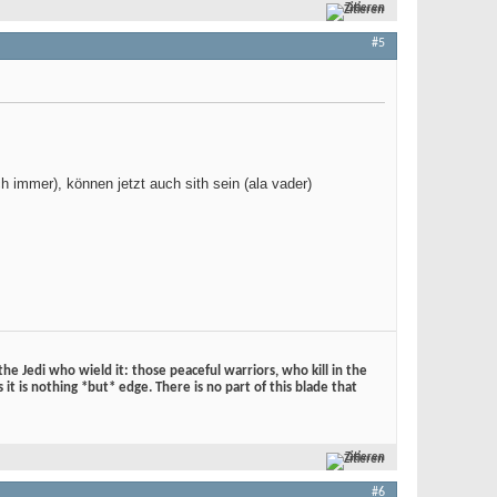
Zitieren
#5
h immer), können jetzt auch sith sein (ala vader)
he Jedi who wield it: those peaceful warriors, who kill in the
 it is nothing *but* edge. There is no part of this blade that
Zitieren
#6