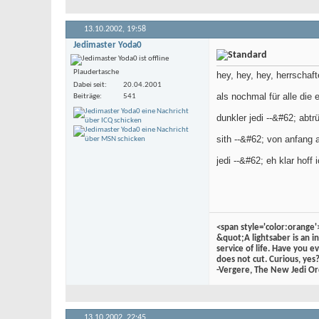
13.10.2002,
19:58
Jedimaster Yoda0
Plaudertasche
hey, hey, hey, herrschaft
Dabei seit
20.04.2001
als nochmal für alle die
Beiträge
541
dunkler jedi --&#62; abtr
sith --&#62; von anfang 
jedi --&#62; eh klar hoff 
<span style='color:orange'
&quot;A lightsaber is an i
service of life. Have you e
does not cut. Curious, ye
-Vergere, The New Jedi Or
13.10.2002,
22:45