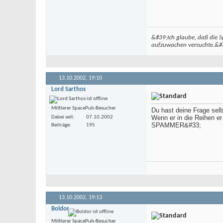
&#39;Ich glaube, daß die S
aufzuwachen versuchte.&#3
13.10.2002,
19:10
Lord Sarthos
Mittlerer SpacePub-Besucher
Du hast deine Frage sel
Wenn er in die Reihen e
Dabei seit
07.10.2002
SPAMMER&#33;
Beiträge
195
13.10.2002,
19:13
Boldor
Mittlerer SpacePub-Besucher