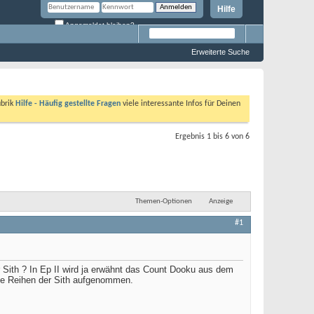
Hilfe
Angemeldet bleiben?
Erweiterte Suche
ubrik
Hilfe - Häufig gestellte Fragen
viele interessante Infos für Deinen
Ergebnis 1 bis 6 von 6
Themen-Optionen
Anzeige
#1
er Sith ? In Ep II wird ja erwähnt das Count Dooku aus dem
 die Reihen der Sith aufgenommen.