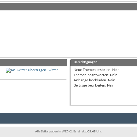
Berechtigungen
Neue Themen erstellen:
Nein
Twitter
Themen beantworten:
Nein
Anhänge hochladen:
Nein
Beiträge bearbeiten:
Nein
Alle Zeitangaben in WEZ +2. Es ist jetzt
05:45
Uhr.