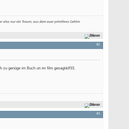
ar also nur ein Traum, aus dem euer primitives Gehirn
Zitieren
#2
uch zu genüge im Buch un im film gesagt&#33;
Zitieren
#3