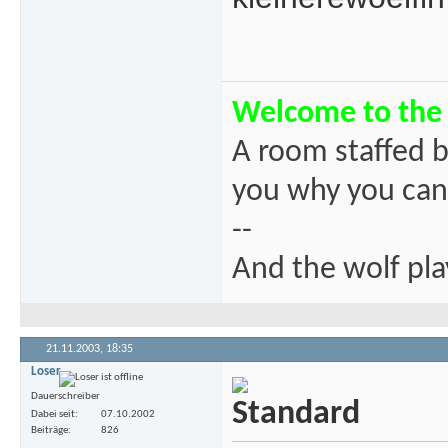
Welcome to the 
A room staffed b
you why you can
--
And the wolf pla
21.11.2003,
18:35
Loser
Dauerschreiber
Dabei seit
07.10.2002
Beiträge
826