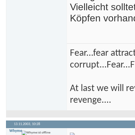
Vielleicht soll
Köpfen vorhand
Fear...fear attra
corrupt...Fear...F
At last we will r
revenge....
13.11.2003,
10:28
Whyme