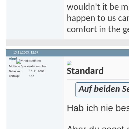
wouldn't it be mu
happen to us ca
comfort in the ge
13.11.2003,
12:57
Vinni
Mittlerer SpacePub-Besucher
Dabei seit
13.11.2002
Beiträge
146
Auf beiden Se
Hab ich nie best