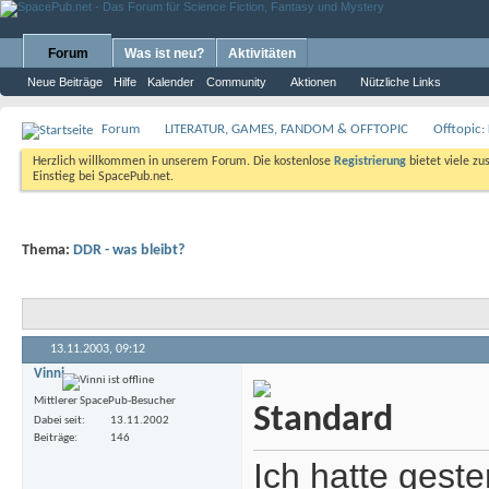
Forum
Was ist neu?
Aktivitäten
Neue Beiträge
Hilfe
Kalender
Community
Aktionen
Nützliche Links
Forum
LITERATUR, GAMES, FANDOM & OFFTOPIC
Offtopic:
Herzlich willkommen in unserem Forum. Die kostenlose
Registrierung
bietet viele zu
Einstieg bei SpacePub.net.
Thema:
DDR - was bleibt?
13.11.2003,
09:12
Vinni
Mittlerer SpacePub-Besucher
Dabei seit
13.11.2002
Beiträge
146
Ich hatte geste