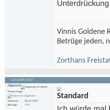
Unterdrückung,
Vinnis Goldene R
Betrüge jeden, n
Zorthans Freista
13.11.2003,
10:13
Gilgamesh
Flinker Finger
Dabei seit
08.10.2002
Beiträge
772
Ich würde mal 