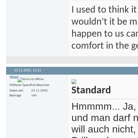
I used to think i
wouldn't it be mu
happen to us ca
comfort in the ge
13.11.2003,
11:11
Vinni
Mittlerer SpacePub-Besucher
Dabei seit
13.11.2002
Beiträge
146
Hmmmm... Ja, k
und man darf ni
will auch nich