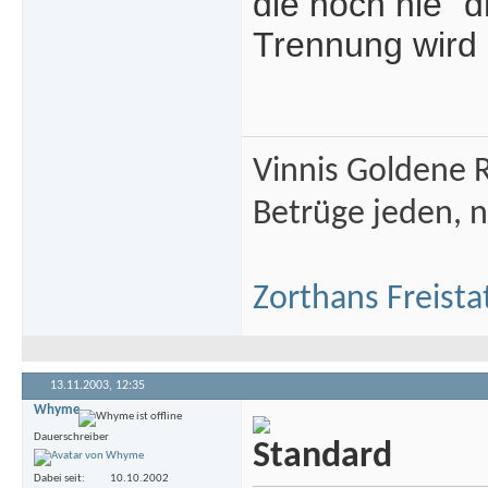
die noch nie "d
Trennung wird s
Vinnis Goldene R
Betrüge jeden, n
Zorthans Freista
13.11.2003,
12:35
Whyme
Dauerschreiber
Dabei seit
10.10.2002