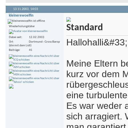
13.11.2003,
14:03
kleinerewoelfin
Wiederholungstäter
Dabei seit
12.02.2003
Hallohalli&#33;
Ort
Dortmund - Gross Barop
(die mit dem Lidl)
Beiträge
45
Meine Eltern 
kurz vor dem 
rübergeschleus
eine turbulent
Es war weder a
sich arragiert
man garantiert