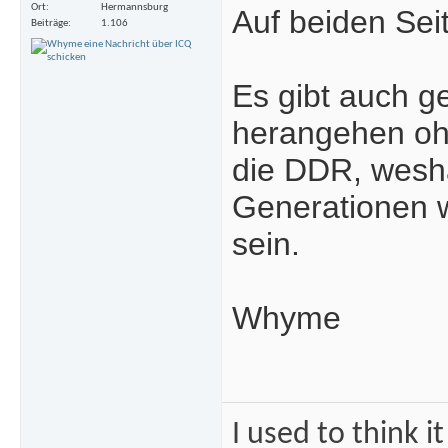
Ort
Hermannsburg
Auf beiden Seit
Beiträge
1.106
Es gibt auch g
herangehen ohn
die DDR, wesha
Generationen w
sein.
Whyme
I used to think i