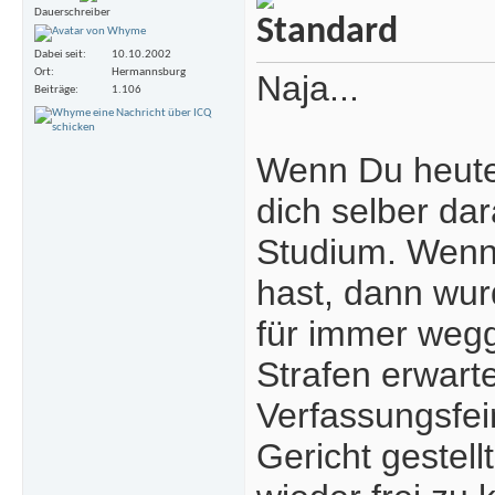
Dauerschreiber
Dabei seit
10.10.2002
Ort
Hermannsburg
Naja...
Beiträge
1.106
Wenn Du heute 
dich selber dar
Studium. Wenn
hast, dann wur
für immer wegg
Strafen erwart
Verfassungsfei
Gericht gestell