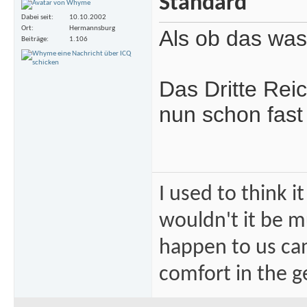
Dabei seit
10.10.2002
Ort
Hermannsburg
Als ob das was
Beiträge
1.106
Das Dritte Rei
nun schon fast 
I used to think i
wouldn't it be mu
happen to us ca
comfort in the ge