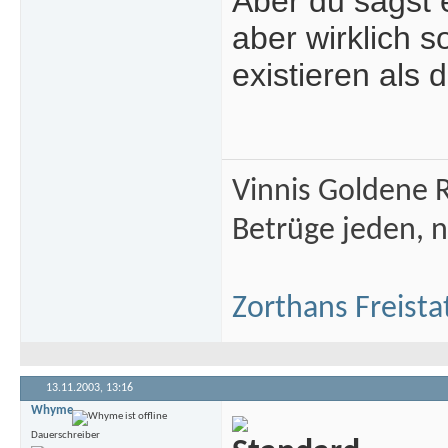
Aber du sagst e
aber wirklich 
existieren als d
Vinnis Goldene R
Betrüge jeden, n
Zorthans Freista
13.11.2003,
13:16
Whyme
Dauerschreiber