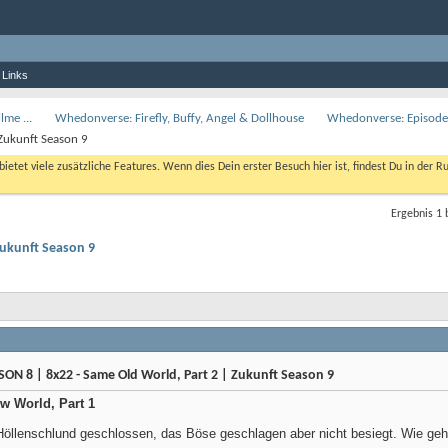
 Links
lme ...
Whedonverse: Firefly, Buffy, Angel & Dollhouse
Whedonverse: Episod
Zukunft Season 9
bietet viele zusätzliche Features. Wenn dies Dein erster Besuch hier ist, findest Du in der R
Ergebnis 1 
Zukunft Season 9
ON 8 | 8x22 - Same Old World, Part 2 | Zukunft Season 9
ew World, Part 1
Höllenschlund geschlossen, das Böse geschlagen aber nicht besiegt. Wie geh