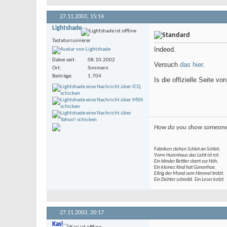
27.11.2003,
15:14
Lightshade
Tastaturruinierer
Indeed.
Dabei seit
08.10.2002
Versuch
das hier
.
Ort
Simmern
Beiträge
1.704
Is die offizielle Seite vo
How do you show someone r
Fabriken stehen Schlot an Schlot,
Vorm Hurenhaus das Licht ist rot.
Ein blinder Bettler starrt zur Höh,
Ein kleines Kind hat Gonorrhoe.
Eitrig der Mond vom Himmel trotzt.
Ein Dichter schreibt. Ein Leser kotzt.
27.11.2003,
20:17
Kasi