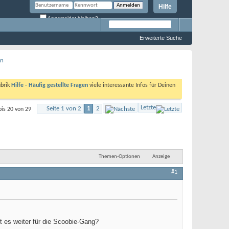
Hilfe
Angemeldet bleiben?
Erweiterte Suche
en
ubrik
Hilfe - Häufig gestellte Fragen
viele interessante Infos für Deinen
Letzte
Seite 1 von 2
1
2
bis 20 von 29
Themen-Optionen
Anzeige
#1
t es weiter für die Scoobie-Gang?