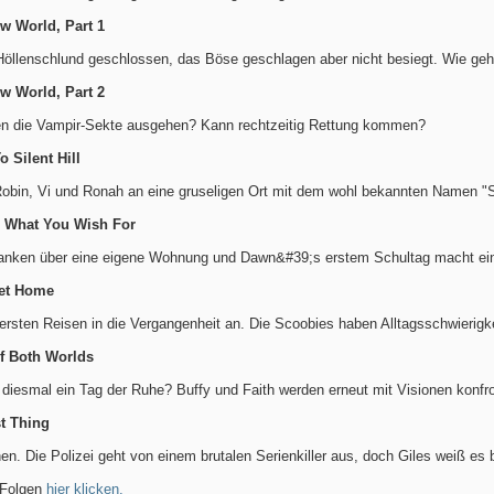
ew World, Part 1
Höllenschlund geschlossen, das Böse geschlagen aber nicht besiegt. Wie geh
ew World, Part 2
en die Vampir-Sekte ausgehen? Kann rechtzeitig Rettung kommen?
 Silent Hill
Robin, Vi und Ronah an eine gruseligen Ort mit dem wohl bekannten Namen "Sil
l, What You Wish For
nken über eine eigene Wohnung und Dawn&#39;s erstem Schultag macht ein
eet Home
hwersten Reisen in die Vergangenheit an. Die Scoobies haben Alltagsschwierigke
Of Both Worlds
 diesmal ein Tag der Ruhe? Buffy und Faith werden erneut mit Visionen konfron
st Thing
n. Die Polizei geht von einem brutalen Serienkiller aus, doch Giles weiß es b
 Folgen
hier klicken.