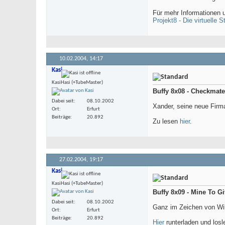
Für mehr Informationen u
Projekt8 - Die virtuelle St
10.02.2004,
14:17
Kasi
KasiHasi (+TubeMaster)
Buffy 8x08 - Checkmate
Dabei seit
08.10.2002
Xander, seine neue Firma
Ort
Erfurt
Beiträge
20.892
Zu lesen
hier
.
27.02.2004,
19:17
Kasi
KasiHasi (+TubeMaster)
Buffy 8x09 - Mine To G
Dabei seit
08.10.2002
Ganz im Zeichen von Wil
Ort
Erfurt
Beiträge
20.892
Hier
runterladen und los