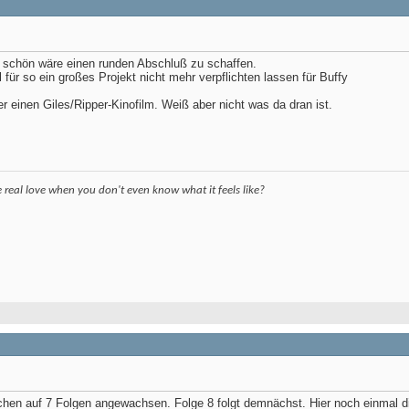
s schön wäre einen runden Abschluß zu schaffen.
für so ein großes Projekt nicht mehr verpflichten lassen für Buffy
 einen Giles/Ripper-Kinofilm. Weiß aber nicht was da dran ist.
eal love when you don't even know what it feels like?
chen auf 7 Folgen angewachsen. Folge 8 folgt demnächst. Hier noch einmal di