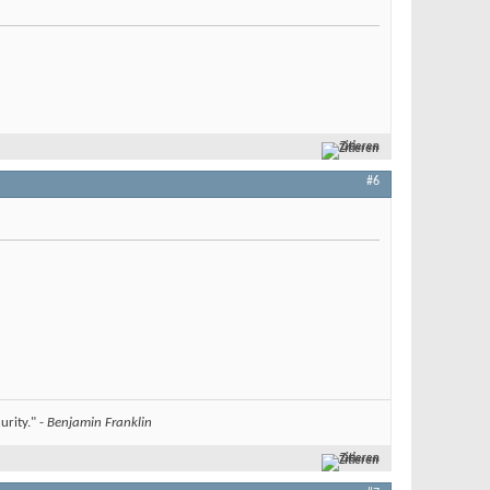
Zitieren
#6
urity." -
Benjamin Franklin
Zitieren