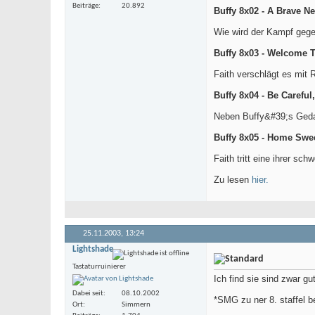
Beiträge
20.892
Buffy 8x02 - A Brave N
Wie wird der Kampf geg
Buffy 8x03 - Welcome To
Faith verschlägt es mit 
Buffy 8x04 - Be Carefu
Neben Buffy&#39;s Geda
Buffy 8x05 - Home Sw
Faith tritt eine ihrer sc
Zu lesen
hier.
25.11.2003,
13:24
Lightshade
Tastaturruinierer
Ich find sie sind zwar gu
Dabei seit
08.10.2002
*SMG zu ner 8. staffel 
Ort
Simmern