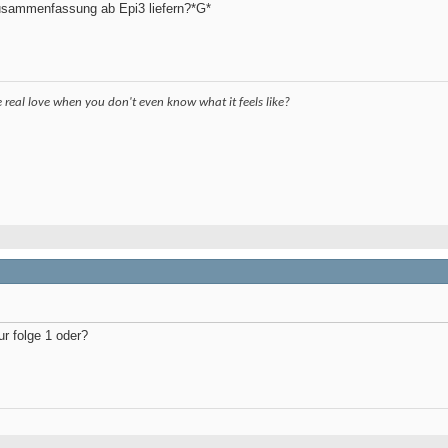
usammenfassung ab Epi3 liefern?*G*
eal love when you don't even know what it feels like?
ur folge 1 oder?