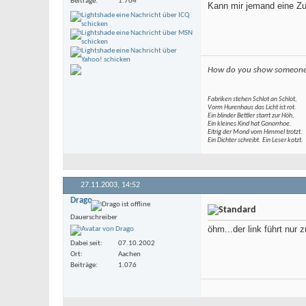
Beiträge
1.704
Kann mir jemand eine Z
How do you show someone r
Fabriken stehen Schlot an Schlot,
Vorm Hurenhaus das Licht ist rot.
Ein blinder Bettler starrt zur Höh,
Ein kleines Kind hat Gonorrhoe.
Eitrig der Mond vom Himmel trotzt.
Ein Dichter schreibt. Ein Leser kotzt.
27.11.2003,
14:52
Drago
Dauerschreiber
öhm...der link führt nur z
Dabei seit
07.10.2002
Ort
Aachen
Beiträge
1.076