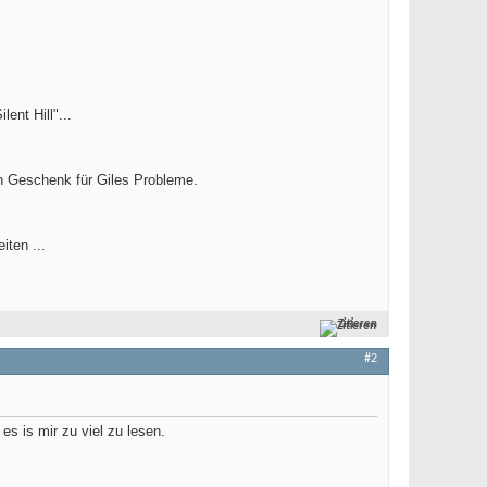
ent Hill"...
 Geschenk für Giles Probleme.
iten ...
Zitieren
#2
es is mir zu viel zu lesen.