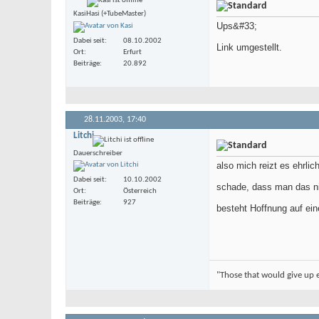
KasiHasi (+TubeMaster)
Ups&#33;
Dabei seit
08.10.2002
Link umgestellt.
Ort
Erfurt
Beiträge
20.892
28.11.2003,
17:40
Litchi
Dauerschreiber
also mich reizt es ehrlic
Dabei seit
10.10.2002
schade, dass man das nic
Ort
Österreich
Beiträge
927
besteht Hoffnung auf ein
"Those that would give up es