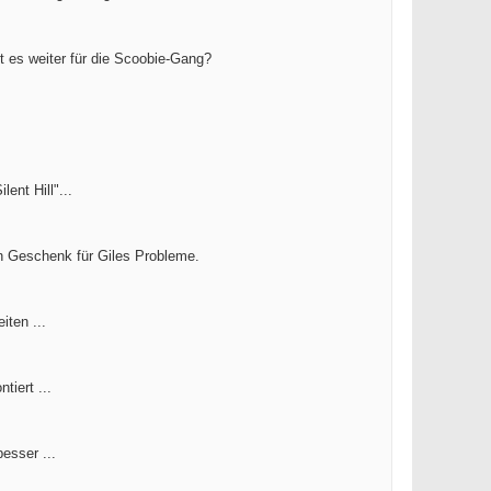
t es weiter für die Scoobie-Gang?
ent Hill"...
 Geschenk für Giles Probleme.
iten ...
tiert ...
esser ...