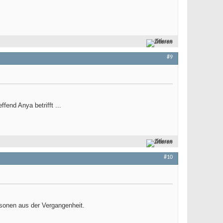
Zitieren
#9
end Anya betrifft ...
Zitieren
#10
rsonen aus der Vergangenheit.