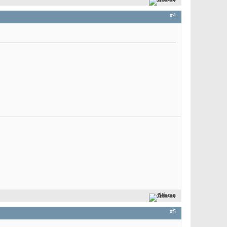
#4
Zitieren
#5