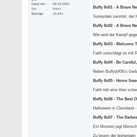
Dabei seit
08.10.2002
Buffy 8x01 - A Brave N
Ort
Erfurt
Beiträge
20.892
Sunnydale zerstört, der 
Buffy 8x02 - A Brave N
Wie wird der Kampf geg
Buffy 8x03 - Welcome To
Faith verschlägt es mit 
Buffy 8x04 - Be Carefu
Neben Buffy&#39;s Geda
Buffy 8x05 - Home Sw
Faith tritt eine ihrer sc
Buffy 8x06 - The Best 
Halloween in Cleveland -
Buffy 8x07 - The Darke
Ein Monster jagt Mensche
Zu lesem der bisherigen