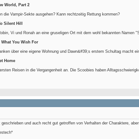
ew World, Part 2
en die Vampir-Sekte ausgehen? Kann rechtzeitig Rettung kommen?
 Silent Hill
Robin, Vi und Ronah an eine gruseligen Ort mit dem wohl bekannten Namen "Sil
l, What You Wish For
nken über eine eigene Wohnung und Dawn&#39;s erstem Schultag macht ein
eet Home
hwersten Reisen in die Vergangenheit an. Die Scoobies haben Alltagsschwierigke
t geschrieben und auch recht gut getroffen von Verhalten der Charaktere, aber 
bestech*