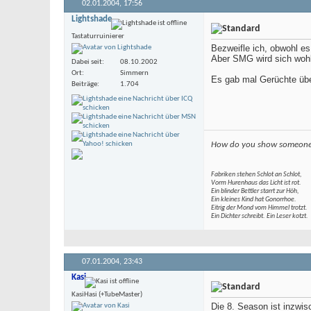
02.01.2004,
17:56
Lightshade
Tastaturruinierer
Bezweifle ich, obwohl e
Aber SMG wird sich wohl 
Dabei seit
08.10.2002
Ort
Simmern
Es gab mal Gerüchte über
Beiträge
1.704
How do you show someone r
Fabriken stehen Schlot an Schlot,
Vorm Hurenhaus das Licht ist rot.
Ein blinder Bettler starrt zur Höh,
Ein kleines Kind hat Gonorrhoe.
Eitrig der Mond vom Himmel trotzt.
Ein Dichter schreibt. Ein Leser kotzt.
07.01.2004,
23:43
Kasi
KasiHasi (+TubeMaster)
Die 8. Season ist inzwis