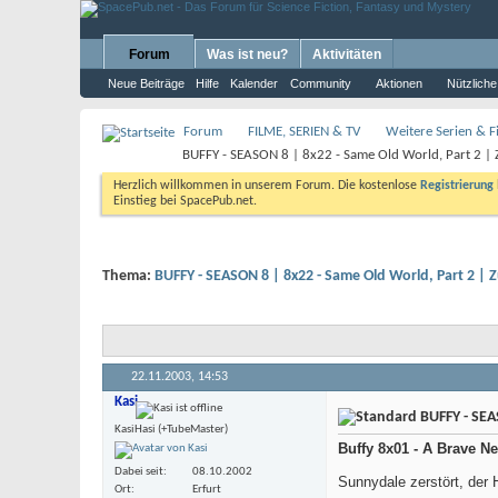
Forum
Was ist neu?
Aktivitäten
Neue Beiträge
Hilfe
Kalender
Community
Aktionen
Nützliche
Forum
FILME, SERIEN & TV
Weitere Serien & Fi
BUFFY - SEASON 8 | 8x22 - Same Old World, Part 2 | 
Herzlich willkommen in unserem Forum. Die kostenlose
Registrierung
Einstieg bei SpacePub.net.
Thema:
BUFFY - SEASON 8 | 8x22 - Same Old World, Part 2 | 
22.11.2003,
14:53
Kasi
BUFFY - SEAS
KasiHasi (+TubeMaster)
Buffy 8x01 - A Brave N
Dabei seit
08.10.2002
Sunnydale zerstört, der 
Ort
Erfurt