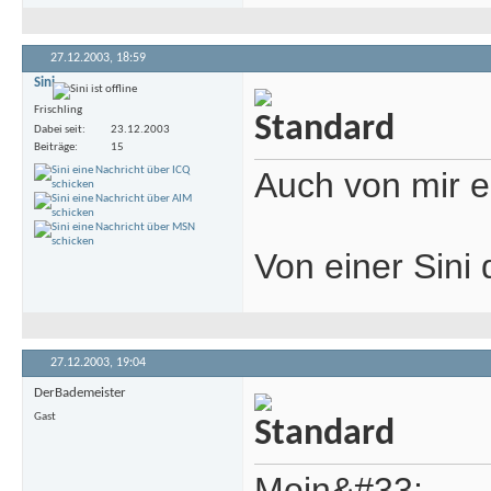
27.12.2003,
18:59
Sini
Frischling
Dabei seit
23.12.2003
Beiträge
15
Auch von mir e
Von einer Sini 
27.12.2003,
19:04
DerBademeister
Gast
Moin&#33;