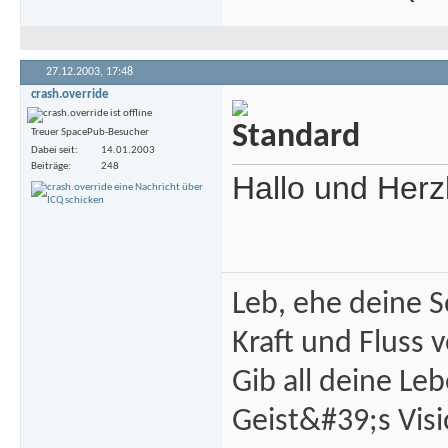
27.12.2003,
17:48
crash.override
Treuer SpacePub-Besucher
Dabei seit
14.01.2003
Beiträge
248
Hallo und Herz
Leb, ehe deine S
Kraft und Fluss 
Gib all deine Le
Geist&#39;s Visi