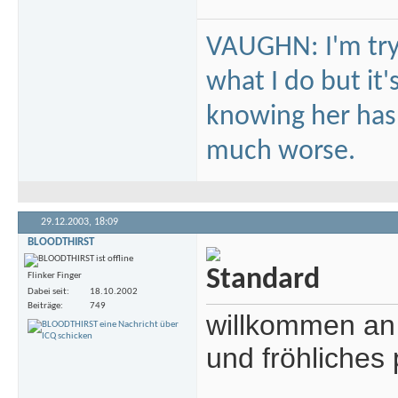
VAUGHN: I'm tryi
what I do but it'
knowing her hasn'
much worse.
29.12.2003,
18:09
BLOODTHIRST
Flinker Finger
Dabei seit
18.10.2002
Beiträge
749
willkommen an
und fröhliches