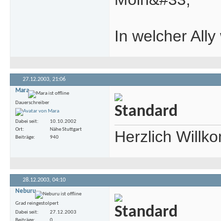
In welcher All
27.12.2003,
21:06
Mara
Dauerschreiber
Dabei seit
10.10.2002
Ort
Nähe Stuttgart
Herzlich Will
Beiträge
940
28.12.2003,
04:10
Neburu
Grad reingestolpert
Dabei seit
27.12.2003
Beiträge
0