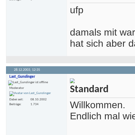
ufp
damals mit warr
hat sich aber d
28.12.2003,
12:35
Last_Gunslinger
Moderator
Dabei seit
08.10.2002
Willkommen.
Beiträge
1.734
Endlich mal wi