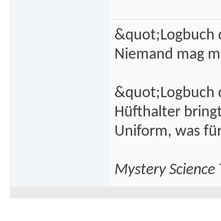
&quot;Logbuch d
Niemand mag m
&quot;Logbuch d
Hüfthalter brin
Uniform, was fü
Mystery Science