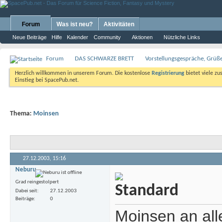
Forum
Was ist neu?
Aktivitäten
Neue Beiträge
Hilfe
Kalender
Community
Aktionen
Nützliche Links
Forum
DAS SCHWARZE BRETT
Vorstellungsgespräche, Grü
Herzlich willkommen in unserem Forum. Die kostenlose
Registrierung
bietet viele zu
Einstieg bei SpacePub.net.
Thema:
Moinsen
27.12.2003,
15:16
Neburu
Grad reingestolpert
Dabei seit
27.12.2003
Beiträge
0
Moinsen an all