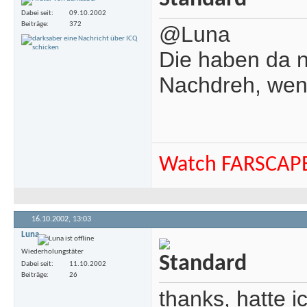
Dabei seit
09.10.2002
Beiträge
372
@Luna
Die haben da n
Nachdreh, wenn 
Watch FARSCAP
16.10.2002,
13:03
Luna
Wiederholungstäter
Dabei seit
11.10.2002
Beiträge
26
thanks, hatte 