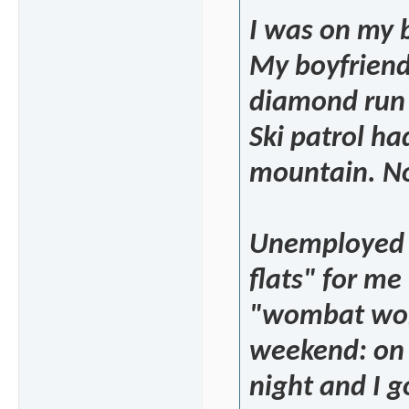
I was on my b
My boyfriend
diamond run 
Ski patrol ha
mountain. No
Unemployed a
flats" for me
"wombat worl
weekend: on 
night and I 