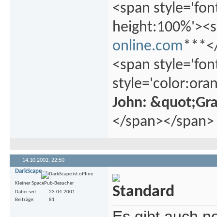
<span style='fon
height:100%'><s
online.com
***</
<span style='fon
style='color:ora
John: &quot;Gr
</span></span>
14.10.2002,
22:50
DarkScape
Kleiner SpacePub-Besucher
Dabei seit
23.04.2001
Beiträge
81
Es gibt auch n