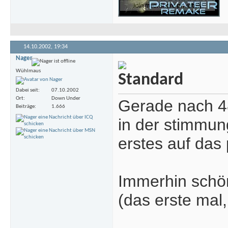
14.10.2002,
19:34
Nager
Wühlmaus
Dabei seit
07.10.2002
Ort
Down Under
Gerade nach 4
Beiträge
1.666
in der stimmun
erstes auf das 
Immerhin schön
(das erste mal,