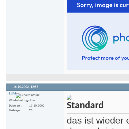
16.10.2002,
12:53
Luna
Wiederholungstäter
Dabei seit
11.10.2002
Beiträge
26
das ist wieder