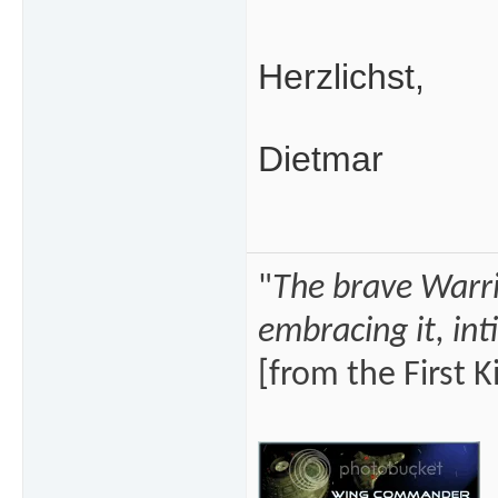
Herzlichst,
Dietmar
"
The brave Warrio
embracing it, int
[from the First K