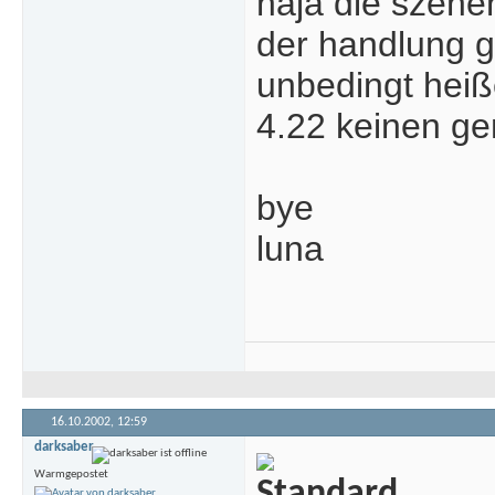
naja die szenen
der handlung ge
unbedingt heiß
4.22 keinen ge
bye
luna
16.10.2002,
12:59
darksaber
Warmgepostet