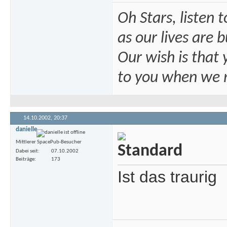
Oh Stars, listen t
as our lives are b
Our wish is that 
to you when we 
14.10.2002,
20:37
danielle
Mittlerer SpacePub-Besucher
Dabei seit
07.10.2002
Beiträge
173
Ist das traurig