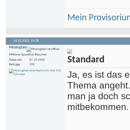
Mein Provisoriu
14.10.2002,
19:38
MissingSam
Mittlerer SpacePub-Besucher
Dabei seit
07.10.2002
Beiträge
193
Ja, es ist das 
Thema angeht.
man ja doch sc
mitbekommen.