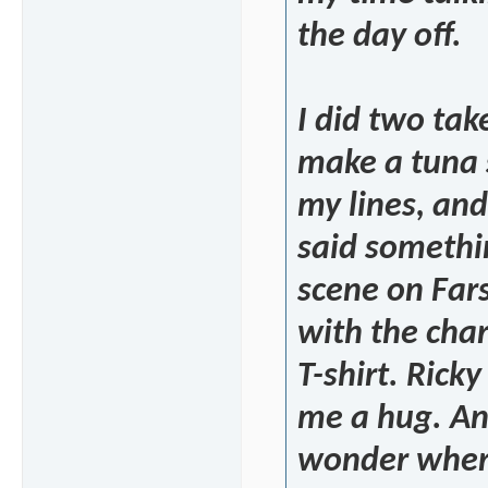
the day off.
I did two tak
make a tuna 
my lines, an
said somethin
scene on Far
with the char
T-shirt. Rick
me a hug. And
wonder where 