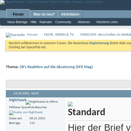
Forum
Was ist neu?
Aktivitäten
Neue Beiträge
Hilfe
Kalender
Community
Aktionen
Nützliche Links
Forum
FILME, SERIEN & TV
FARSCAPE: Verschollen im Weltal
Herzlich willkommen in unserem Forum. Die kostenlose
Registrierung
bietet viele zu
Einstieg bei SpacePub.net.
Thema:
CB's Reaktion auf die Absetzung (SFX Mag)
14.10.2002,
16:01
Nighthawk
Mittlerer SpacePub-Besucher
Dabei seit
08.01.2002
Beiträge
133
Hier der Brief