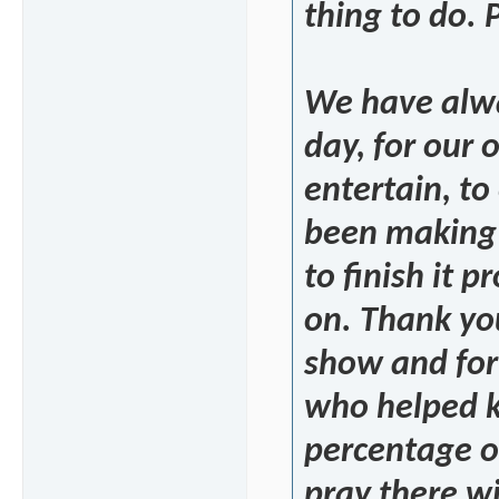
thing to do. 
We have alwa
day, for our 
entertain, t
been making i
to finish it
on. Thank you
show and for
who helped k
percentage of
pray there w