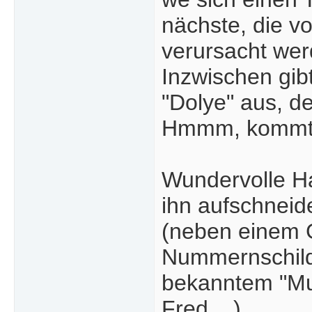
nächste, die vo
verursacht wer
Inzwischen gib
"Dolye" aus, de
Hmmm, kommt m
Wundervolle Ha
ihn aufschneid
(neben einem G
Nummernschild,
bekanntem "Mu
Fred... )