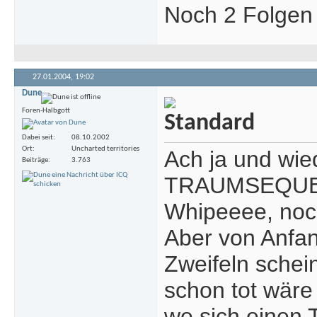
Noch 2 Folgen 
27.01.2004,
19:02
Dune
Foren-Halbgott
Dabei seit
08.10.2002
Ort
Uncharted territories
Ach ja und wie
Beiträge
3.763
TRAUMSEQUE
Whipeeee, noc
Aber von Anfan
Zweifeln schei
schon tot wäre
we sich einen T