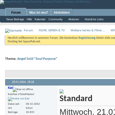
Forum
Was ist neu?
Aktivitäten
Neue Beiträge
Hilfe
Kalender
Community
Aktionen
Nützliche Links
Forum
FILME, SERIEN & TV
Weitere Serien & Filme ...
Whe
Herzlich willkommen in unserem Forum. Die kostenlose
Registrierung
bietet viele zu
Einstieg bei SpacePub.net.
Thema:
Angel 5x10 "Soul Purpose"
18.01.2004,
18:26
Kasi
KasiHasi (+TubeMaster)
Dabei seit
08.10.2002
Ort
Erfurt
Mittwoch, 21.
Beiträge
20.892