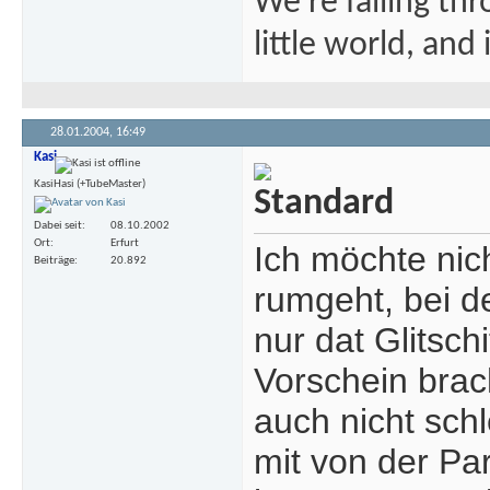
We're falling thr
little world, and 
28.01.2004,
16:49
Kasi
KasiHasi (+TubeMaster)
Dabei seit
08.10.2002
Ort
Erfurt
Ich möchte nic
Beiträge
20.892
rumgeht, bei d
nur dat Glitsc
Vorschein brac
auch nicht sch
mit von der Par