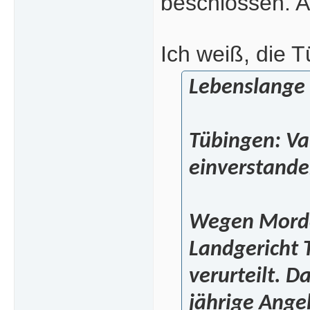
beschlossen. A
Ich weiß, die T
Lebenslange 
Tübingen: Va
einverstand
Wegen Mordes
Landgericht 
verurteilt. D
jährige Ange