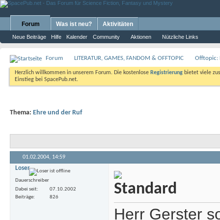
Forum
Was ist neu?
Aktivitäten
Neue Beiträge
Hilfe
Kalender
Community
Aktionen
Nützliche Links
Forum
LITERATUR, GAMES, FANDOM & OFFTOPIC
Offtopic:
Herzlich willkommen in unserem Forum. Die kostenlose
Registrierung
bietet viele zu
Einstieg bei SpacePub.net.
Thema:
Ehre und der Ruf
01.02.2004,
14:59
Loser
Dauerschreiber
Dabei seit
07.10.2002
Beiträge
826
Herr Gerster s