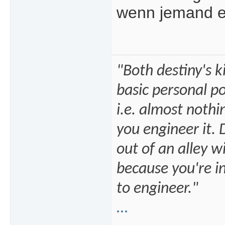
wenn jemand e
"Both destiny's k
basic personal po
i.e. almost noth
you engineer it.
out of an alley w
because you're i
to engineer."
…