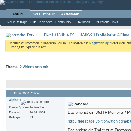
Forum
Was ist neu?
Aktivitäten
Neue Beiträge
Hilfe
Kalender
Community
Aktionen
Nützliche Links
Forum
FILME, SERIEN & TV
BABYLON 5: Alle Serien & Filme
Herzlich willkommen in unserem Forum. Die kostenlose
Registrierung
bietet viele zu
Einstieg bei SpacePub.net.
Thema:
2 Videos von mir
11.02.2004,
23:06
Alpha-1
Kleiner SpacePub-Besucher
Das eine ist ein B5;ITF Memorial / 
Dabei seit
20.09.2003
Beiträge
83
http://freespace.volitionwatch.com/
Das andere ein Trailer zum Freeware