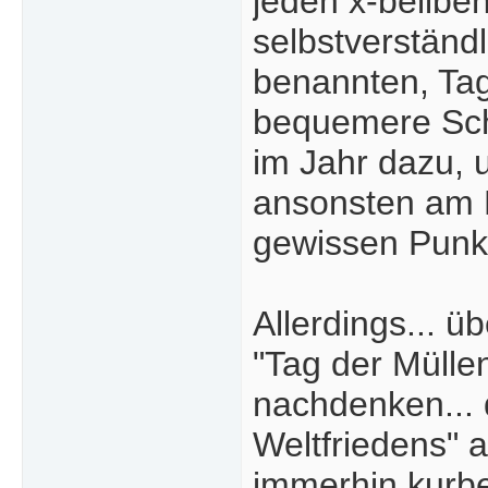
jeden x-beliben
selbstverständ
benannten, Tag
bequemere Schi
im Jahr dazu, u
ansonsten am 
gewissen Punkt
Allerdings... 
"Tag der Müllen
nachdenken...
Weltfriedens" a
immerhin kurbel