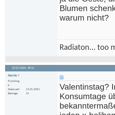
Blumen schenkt
warum nicht?
Radiaton... too 
16.02.2004,
18:12
Hurrie
Frischling
Valentinstag? 
Dabei seit
13.05.2001
Konsumtage übe
Beiträge
15
bekanntermaße