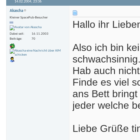
14.02.2004,
23:36
Akascha
Kleiner SpacePub-Besucher
Hallo ihr Liebe
Dabei seit
16.11.2003
Beiträge
70
Also ich bin ke
schwachsinnig.
Hab auch nich
Finde es viel 
ans Bett brin
jeder welche 
Liebe Grüße ti