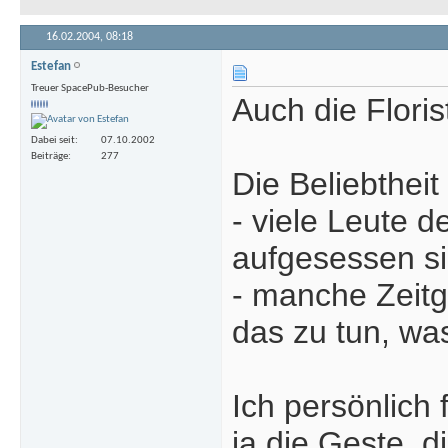
16.02.2004,
08:18
Estefan
Treuer SpacePub-Besucher
Auch die Flori
Dabei seit
07.10.2002
Beiträge
277
Die Beliebthei
- viele Leute 
aufgesessen s
- manche Zeitg
das zu tun, was
Ich persönlich 
ja die Geste, 