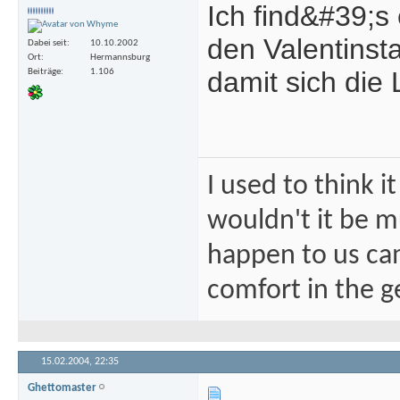
Ich find&#39;s 
den Valentinst
Dabei seit
10.10.2002
Ort
Hermannsburg
damit sich die 
Beiträge
1.106
I used to think i
wouldn't it be mu
happen to us ca
comfort in the ge
15.02.2004,
22:35
Ghettomaster