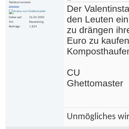
Tastaturruinierer
Der Valentinst
den Leuten ei
Dabei seit
16.04.2005
Ort
Neuenbürg
zu drängen ihr
Beiträge
1.824
Euro zu kaufe
Komposthaufen 
CU
Ghettomaster
Unmögliches wir