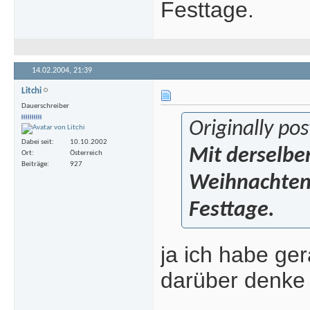
Festtage.
14.02.2004,
21:39
Litchi
Dauerschreiber
Originally po
Dabei seit
10.10.2002
Mit derselb
Ort
Österreich
Beiträge
927
Weihnachten 
Festtage.
ja ich habe ge
darüber denke 