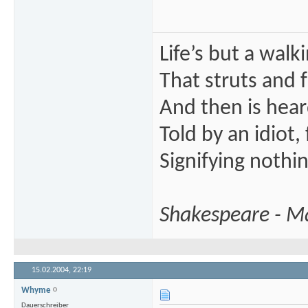
Life’s but a walk
That struts and 
And then is heard
Told by an idiot,
Signifying nothin
Shakespeare - M
15.02.2004,
22:19
Whyme
Dauerschreiber