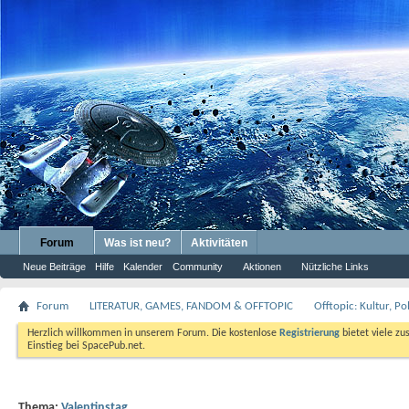
Forum
Was ist neu?
Aktivitäten
Neue Beiträge
Hilfe
Kalender
Community
Aktionen
Nützliche Links
Forum
LITERATUR, GAMES, FANDOM & OFFTOPIC
Offtopic: Kultur, P
Herzlich willkommen in unserem Forum. Die kostenlose
Registrierung
bietet viele zu
Einstieg bei SpacePub.net.
Thema:
Valentinstag