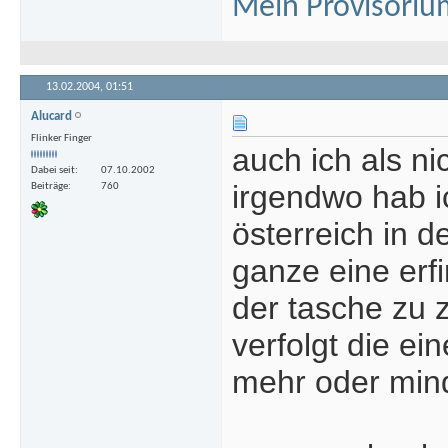
Mein Provisoriu
13.02.2004,
01:51
Alucard
Flinker Finger
auch ich als ni
Dabei seit
07.10.2002
irgendwo hab ic
Beiträge
760
österreich in d
ganze eine erf
der tasche zu 
verfolgt die e
mehr oder mind