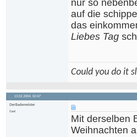
nur so nebenb
auf die schip
das einkommen
Liebes Tag
scha
Could you do it 
13.02.2004,
02:47
DerBademeister
Gast
Mit derselben
Weihnachten ab