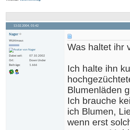
13.02.2004,
01:42
Nager
Wühlmaus
Was haltet ihr
Dabei seit
07.10.2002
Ort
Down Under
Ich halte ihn k
Beiträge
1.666
hochgezüchtet
Blumenläden gö
Ich brauche ke
ich Blumen, L
wenn erst solc