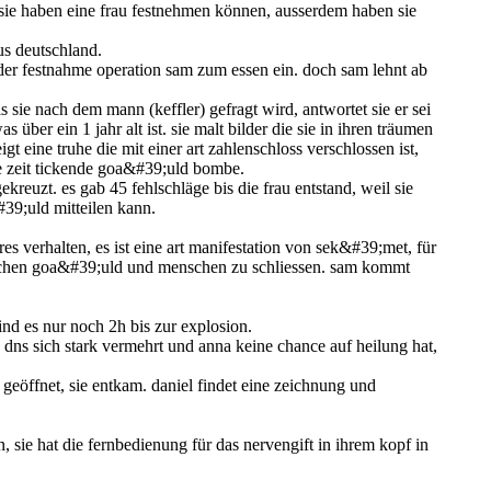
. sie haben eine frau festnehmen können, ausserdem haben sie
us deutschland.
r der festnahme operation sam zum essen ein. doch sam lehnt ab
als sie nach dem mann (keffler) gefragt wird, antwortet sie er sei
s über ein 1 jahr alt ist. sie malt bilder die sie in ihren träumen
igt eine truhe die mit einer art zahlenschloss verschlossen ist,
me zeit tickende goa&#39;uld bombe.
euzt. es gab 45 fehlschläge bis die frau entstand, weil sie
#39;uld mitteilen kann.
es verhalten, es ist eine art manifestation von sek&#39;met, für
zwischen goa&#39;uld und menschen zu schliessen. sam kommt
sind es nur noch 2h bis zur explosion.
dns sich stark vermehrt und anna keine chance auf heilung hat,
 geöffnet, sie entkam. daniel findet eine zeichnung und
n, sie hat die fernbedienung für das nervengift in ihrem kopf in