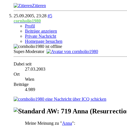
Zitieren
25.09.2005,
23:28
#5
cornholio1980
Profil
Beiträge anzeigen
Private Nachricht
Homepage besuchen
Super-Moderator
Dabei seit
27.03.2003
Ort
Wien
Beiträge
4.989
AW: 719 Anna (Resurrectio
Meine Meinung zu "
Anna
":