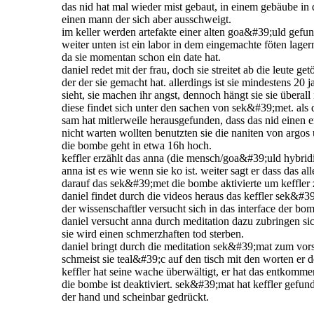
das nid hat mal wieder mist gebaut, in einem gebäube in 
einen mann der sich aber ausschweigt.
im keller werden artefakte einer alten goa&#39;uld gefu
weiter unten ist ein labor in dem eingemachte föten lage
da sie momentan schon ein date hat.
daniel redet mit der frau, doch sie streitet ab die leute g
der der sie gemacht hat. allerdings ist sie mindestens 20 jah
sieht, sie machen ihr angst, dennoch hängt sie sie überall 
diese findet sich unter den sachen von sek&#39;met. als
sam hat mitlerweile herausgefunden, dass das nid einen e
nicht warten wollten benutzten sie die naniten von argos 
die bombe geht in etwa 16h hoch.
keffler erzählt das anna (die mensch/goa&#39;uld hybridin
anna ist es wie wenn sie ko ist. weiter sagt er dass da
darauf das sek&#39;met die bombe aktivierte um keffler z
daniel findet durch die videos heraus das keffler sek&#
der wissenschaftler versucht sich in das interface der bom
daniel versucht anna durch meditation dazu zubringen si
sie wird einen schmerzhaften tod sterben.
daniel bringt durch die meditation sek&#39;mat zum vorsc
schmeist sie teal&#39;c auf den tisch mit den worten er d
keffler hat seine wache überwältigt, er hat das entkom
die bombe ist deaktiviert. sek&#39;mat hat keffler gefunde
der hand und scheinbar gedrückt.