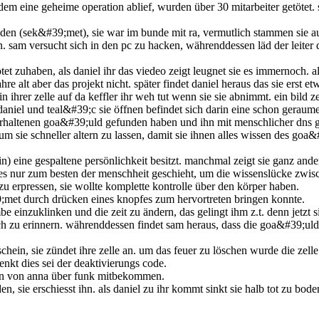
dem eine geheime operation ablief, wurden über 30 mitarbeiter getötet
nden (sek&#39;met), sie war im bunde mit ra, vermutlich stammen sie a
rn. sam versucht sich in den pc zu hacken, währenddessen läd der leite
etötet zuhaben, als daniel ihr das viedeo zeigt leugnet sie es immernoch. 
re alt aber das projekt nicht. später findet daniel heraus das sie erst etwa
in ihrer zelle auf da keffler ihr weh tut wenn sie sie abnimmt. ein bild ze
 daniel und teal&#39;c sie öffnen befindet sich darin eine schon gerau
rhaltenen goa&#39;uld gefunden haben und ihn mit menschlicher dns gekr
um sie schneller altern zu lassen, damit sie ihnen alles wissen des goa&
) eine gespaltene persönlichkeit besitzt. manchmal zeigt sie ganz ander
s alles nur zum besten der menschheit geschieht, um die wissenslücke 
u erpressen, sie wollte komplette kontrolle über den körper haben.
39;met durch drücken eines knopfes zum hervortreten bringen konnte.
be einzuklinken und die zeit zu ändern, das gelingt ihm z.t. denn jetzt 
ch zu erinnern. währenddessen findet sam heraus, dass die goa&#39;uld 
hein, sie zündet ihre zelle an. um das feuer zu löschen wurde die zelle
enkt dies sei der deaktivierungs code.
men von anna über funk mitbekommen.
n, sie erschiesst ihn. als daniel zu ihr kommt sinkt sie halb tot zu bode