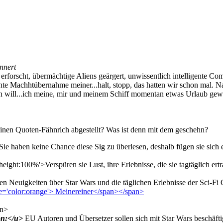
innert
forscht, übermächtige Aliens geärgert, unwissentlich intelligente Com
ante Machhtübernahme meiner...halt, stopp, das hatten wir schon mal. N
n will...ich meine, mir und meinem Schiff momentan etwas Urlaub gewäh
t einen Quoten-Fähnrich abgestellt? Was ist denn mit dem geschehn?
ie haben keine Chance diese Sig zu überlesen, deshalb fügen sie sich e
e-height:100%'>Verspüren sie Lust, ihre Erlebnisse, die sie tagtäglich e
n Neuigkeiten über Star Wars und die täglichen Erlebnisse der Sci-Fi 
yle='color:orange'> Meinereiner</span></span>
an>
on:</u>
EU Autoren und Übersetzer sollen sich mit Star Wars beschäft