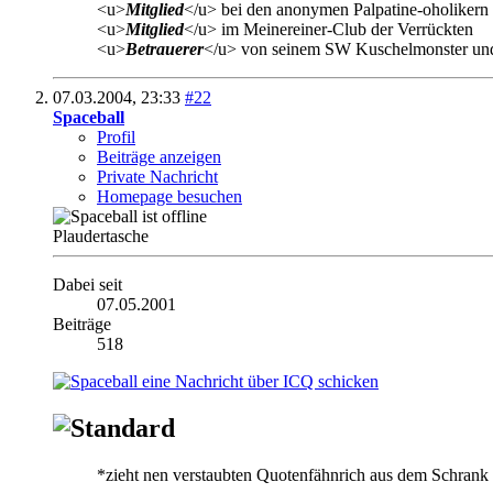
<u>
Mitglied
</u> bei den anonymen Palpatine-oholikern
<u>
Mitglied
</u> im Meinereiner-Club der Verrückten
<u>
Betrauerer
</u> von seinem SW Kuschelmonster und 
07.03.2004,
23:33
#22
Spaceball
Profil
Beiträge anzeigen
Private Nachricht
Homepage besuchen
Plaudertasche
Dabei seit
07.05.2001
Beiträge
518
*zieht nen verstaubten Quotenfähnrich aus dem Schrank 