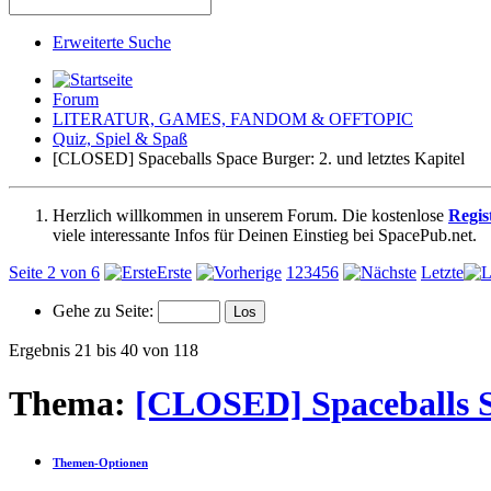
Erweiterte Suche
Forum
LITERATUR, GAMES, FANDOM & OFFTOPIC
Quiz, Spiel & Spaß
[CLOSED] Spaceballs Space Burger: 2. und letztes Kapitel
Herzlich willkommen in unserem Forum. Die kostenlose
Regis
viele interessante Infos für Deinen Einstieg bei SpacePub.net.
Seite 2 von 6
Erste
1
2
3
4
5
6
Letzte
Gehe zu Seite:
Ergebnis 21 bis 40 von 118
Thema:
[CLOSED] Spaceballs Sp
Themen-Optionen