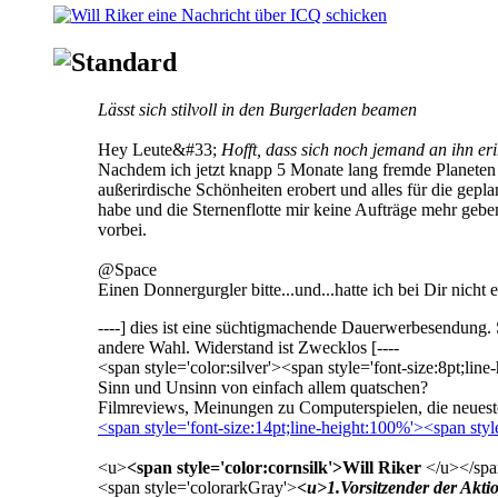
Lässt sich stilvoll in den Burgerladen beamen
Hey Leute&#33;
Hofft, dass sich noch jemand an ihn er
Nachdem ich jetzt knapp 5 Monate lang fremde Planeten er
außerirdische Schönheiten erobert und alles für die gepl
habe und die Sternenflotte mir keine Aufträge mehr gebe
vorbei.
@Space
Einen Donnergurgler bitte...und...hatte ich bei Dir nich
----] dies ist eine süchtigmachende Dauerwerbesendung. S
andere Wahl. Widerstand ist Zwecklos [----
<span style='color:silver'><span style='font-size:8pt;lin
Sinn und Unsinn von einfach allem quatschen?
Filmreviews, Meinungen zu Computerspielen, die neueste
<span style='font-size:14pt;line-height:100%'><span st
<u>
<span style='color:cornsilk'>Will Riker
</u></sp
<span style='color
arkGray'>
<u>1.Vorsitzender der Akti