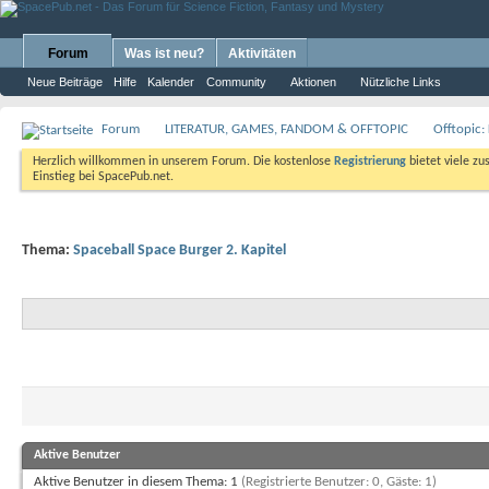
Forum
Was ist neu?
Aktivitäten
Neue Beiträge
Hilfe
Kalender
Community
Aktionen
Nützliche Links
Forum
LITERATUR, GAMES, FANDOM & OFFTOPIC
Offtopic:
Herzlich willkommen in unserem Forum. Die kostenlose
Registrierung
bietet viele zu
Einstieg bei SpacePub.net.
Thema:
Spaceball Space Burger 2. Kapitel
Aktive Benutzer
Aktive Benutzer in diesem Thema: 1
(Registrierte Benutzer: 0, Gäste: 1)