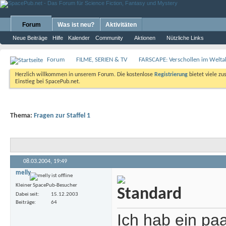
Forum
Was ist neu?
Aktivitäten
Neue Beiträge
Hilfe
Kalender
Community
Aktionen
Nützliche Links
Forum
FILME, SERIEN & TV
FARSCAPE: Verschollen im Weltal
Herzlich willkommen in unserem Forum. Die kostenlose
Registrierung
bietet viele zu
Einstieg bei SpacePub.net.
Thema:
Fragen zur Staffel 1
08.03.2004,
19:49
melly
Kleiner SpacePub-Besucher
Dabei seit
15.12.2003
Beiträge
64
Ich hab ein paa