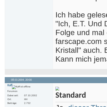
Ich habe geles
"Ich, E.T. Und
Folge und mal 
farscape.com s
Kristall" auch.
Kann mich jema
08.03.2004,
20:00
Kaff
Forumon
Dabei seit
07.10.2002
Ort
HH
Beiträge
2.732