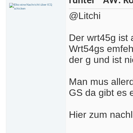
AW: Ro
@Litchi
Der wrt45g ist 
Wrt54gs emfeh
der g und ist ni
Man mus allerd
GS da gibt es e
Hier zum nach