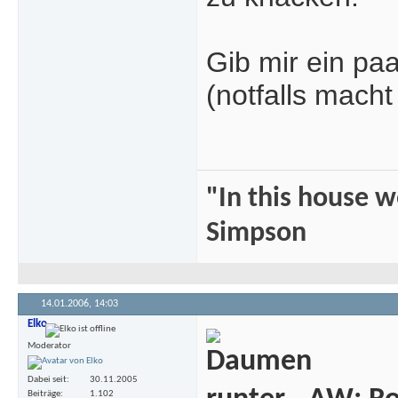
Gib mir ein paa
(notfalls mac
"In this house 
Simpson
14.01.2006,
14:03
Elko
Moderator
Dabei seit
30.11.2005
Beiträge
1.102