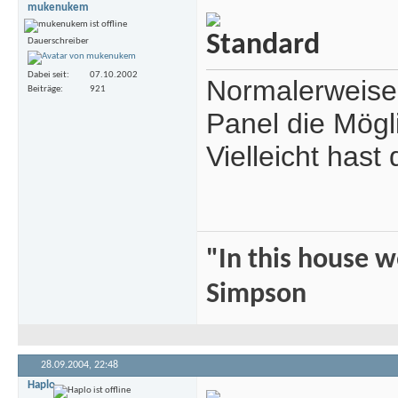
mukenukem
Dauerschreiber
Dabei seit
07.10.2002
Normalerweise 
Beiträge
921
Panel die Mögl
Vielleicht has
"In this house 
Simpson
28.09.2004,
22:48
Haplo