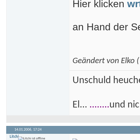
Hier klicken
wr
an Hand der S
Geändert von Elko
Unschuld heuch
El...
........
und nich
14.01.2006,
17:24
Litchi