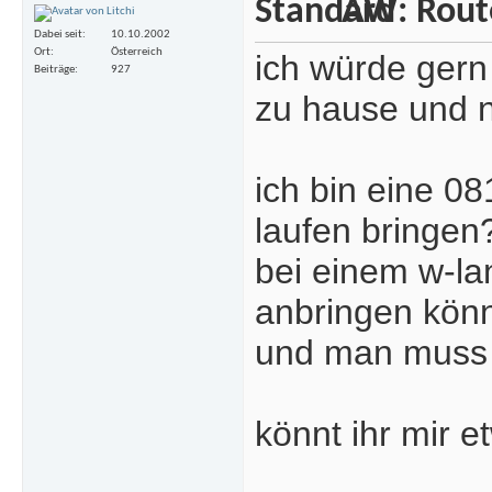
AW: Rout
Dabei seit
10.10.2002
Ort
Österreich
ich würde gern 
Beiträge
927
zu hause und n
ich bin eine 0
laufen bringen
bei einem w-la
anbringen kön
und man muss g
könnt ihr mir 