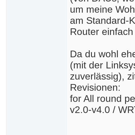
um meine Wohn
am Standard-Ka
Router einfach
Da du wohl eher
(mit der Links
zuverlässig), z
Revisionen:
for All round
v2.0-v4.0 / W