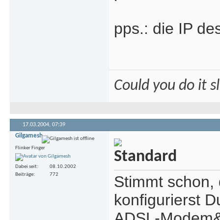
pps.: die IP de
Could you do it 
17.03.2004,
07:39
Gilgamesh
Flinker Finger
Dabei seit
08.10.2002
Beiträge
772
Stimmt schon, 
konfigurierst 
ADSL-Modem&