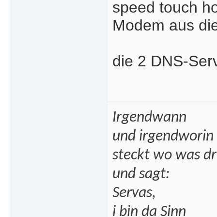
speed touch h
Modem aus die
die 2 DNS-Serv
Irgendwann
und irgendworin
steckt wo was dr
und sagt:
Servas,
i bin da Sinn