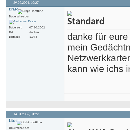
29.09.2004,
10:27
Drago
Dauerschreiber
Dabei seit
07.10.2002
Ort
Aachen
danke für eure
Beiträge
1.076
mein Gedächtni
Netzwerkkarten 
kann wie ichs i
14.01.2006,
01:22
Litchi
Dauerschreiber