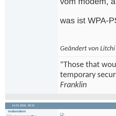
vom modem, ab
was ist WPA-
Geändert von Litch
"Those that would
temporary securi
Franklin
14.01.2006,
18:10
mukenukem