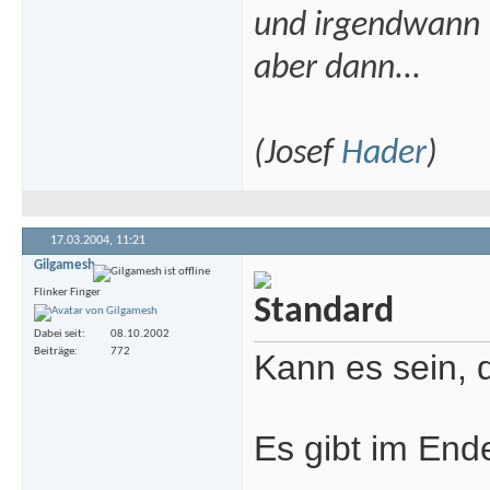
und irgendwann
aber dann...
(Josef
Hader
)
17.03.2004,
11:21
Gilgamesh
Flinker Finger
Dabei seit
08.10.2002
Beiträge
772
Kann es sein, 
Es gibt im Ende