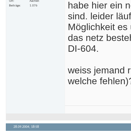
Ort
Aachen
habe hier ein 
Beiträge
1.076
sind. leider läu
Möglichkeit es
das netz beste
DI-604.
weiss jemand ra
welche fehlen)
28.09.2004,
18:58