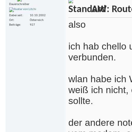
Dauerschreiber
AW: Rout
Dabei seit
10.10.2002
Ort
Österreich
also
Beiträge
927
ich hab chell
verbunden.
wlan habe ich 
weiß ich nicht,
sollte.
der andere not