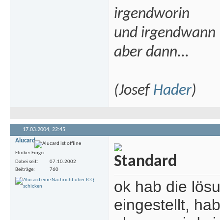
irgendworin
und irgendwann
aber dann...
(Josef
Hader
)
17.03.2004,
22:45
Alucard
Flinker Finger
Dabei seit
07.10.2002
Beiträge
760
ok hab die lös
eingestellt, ha