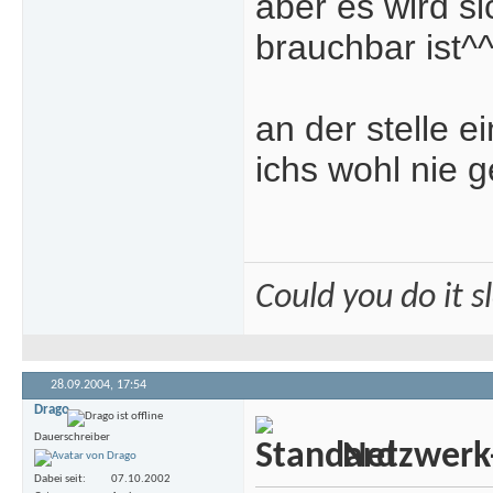
aber es wird si
brauchbar ist^
an der stelle e
ichs wohl nie g
Could you do it 
28.09.2004,
17:54
Drago
Dauerschreiber
Netzwerk
Dabei seit
07.10.2002