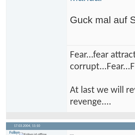
Guck mal auf 
Fear...fear attra
corrupt...Fear...F
At last we will r
revenge....
17.03.2004,
11:10
Folkyn