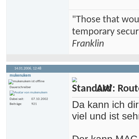
"Those that would
temporary securi
Franklin
14.01.2006,
12:48
mukenukem
AW: Rout
Dauerschreiber
Dabei seit
07.10.2002
Da kann ich di
Beiträge
921
viel und ist seh