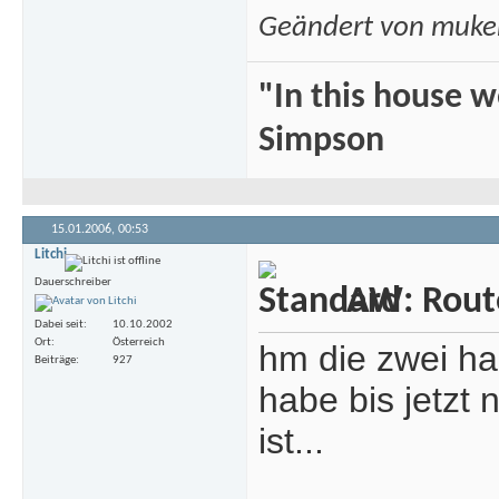
Geändert von muk
"In this house 
Simpson
15.01.2006,
00:53
Litchi
Dauerschreiber
AW: Rout
Dabei seit
10.10.2002
Ort
Österreich
hm die zwei ha
Beiträge
927
habe bis jetzt
ist...