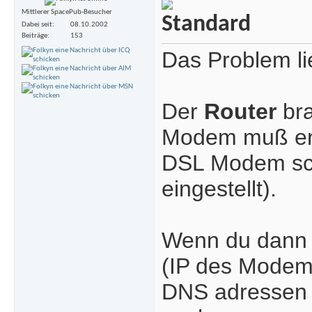
Mittlerer SpacePub-Besucher
Dabei seit
08.10.2002
Beiträge
153
Das Problem li
Der
Router
bra
Modem muß er 
DSL Modem sch
eingestellt).
Wenn du dann d
(IP des Modems
DNS adressen n