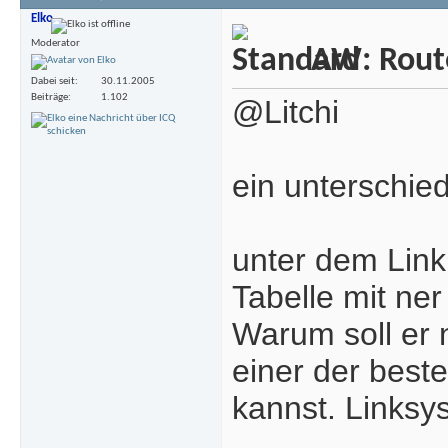
Elko
Moderator
AW: Rout
Dabei seit
30.11.2005
Beiträge
1.102
@Litchi
ein unterschie
unter dem Link
Tabelle mit ner
Warum soll er n
einer der best
kannst. Linksys