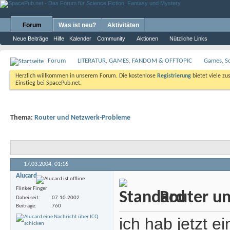
Forum
Was ist neu?
Aktivitäten
Neue Beiträge
Hilfe
Kalender
Community
Aktionen
Nützliche Links
Forum
LITERATUR, GAMES, FANDOM & OFFTOPIC
Games, S
Herzlich willkommen in unserem Forum. Die kostenlose
Registrierung
bietet viele zu
Einstieg bei SpacePub.net.
Thema:
Router und Netzwerk-Probleme
17.03.2004,
01:16
Alucard
Flinker Finger
Router u
Dabei seit
07.10.2002
Beiträge
760
ich hab jetzt 