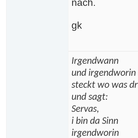
nach.
gk
Irgendwann
und irgendworin
steckt wo was dr
und sagt:
Servas,
i bin da Sinn
irgendworin