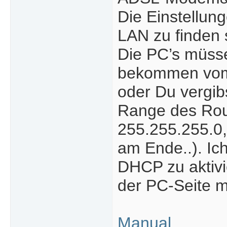
Die Einstellun
LAN zu finden 
Die PC’s müss
bekommen vom R
oder Du vergib
Range des Rout
255.255.255.0,
am Ende..). Ic
DHCP zu aktivi
der PC-Seite m
Manual