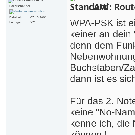
AW: Rout
Dauerschreiber
Dabei seit
07.10.2002
WPA-PSK ist ei
Beiträge
921
keiner an dein
denn dem Funk 
Nebenwohnung 
Buchstaben/Za
dann ist es sich
Für das 2. Not
keine "No-Nam
kenne ich, die
können !