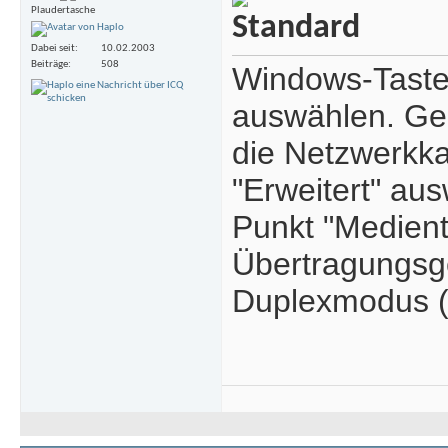
Plaudertasche
Dabei seit
10.02.2003
Beiträge
508
Windows-Taste 
auswählen. Ge
die Netzwerkka
"Erweitert" aus
Punkt "Medient
Übertragungsge
Duplexmodus (V