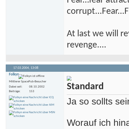
Fear...fear attra
corrupt...Fear...F
At last we will r
revenge....
17.03.2004,
13:08
Folkyn
Mittlerer SpacePub-Besucher
Dabei seit
08.10.2002
Beiträge
153
Ja so sollts sei
Worauf ich hin