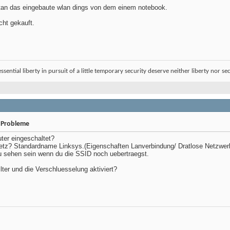
an das eingebaute wlan dings von dem einem notebook.
cht gekauft.
sential liberty in pursuit of a little temporary security deserve neither liberty nor sec
 Probleme
ter eingeschaltet?
etz? Standardname Linksys.(Eigenschaften Lanverbindung/ Dratlose Netzwe
 sehen sein wenn du die SSID noch uebertraegst.
ter und die Verschluesselung aktiviert?