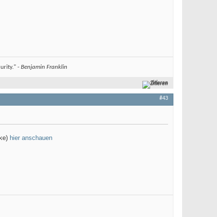
urity." -
Benjamin Franklin
Zitieren
#43
rke)
hier anschauen