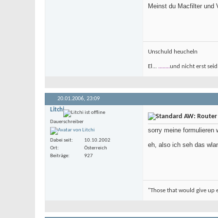
Meinst du Macfilter und
Unschuld heucheln
El...
........
und nicht erst seid
20.01.2006,
23:09
Litchi
AW: Router
Dauerschreiber
sorry meine formulieren 
Dabei seit
10.10.2002
eh, also ich seh das wla
Ort
Österreich
Beiträge
927
"Those that would give up es