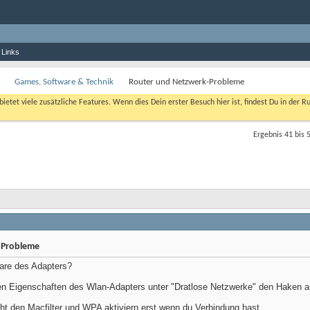
 Links
Games, Software & Technik
Router und Netzwerk-Probleme
bietet viele zusätzliche Features. Wenn dies Dein erster Besuch hier ist, findest Du in der R
Ergebnis 41 bis 
 Probleme
are des Adapters?
en Eigenschaften des Wlan-Adapters unter "Dratlose Netzwerke" den Haken 
ht den Macfilter und WPA aktiviern erst wenn du Verbindung hast.