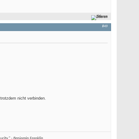
Zitieren
#49
trotzdem nicht verbinden.
urity." -
Benjamin Franklin