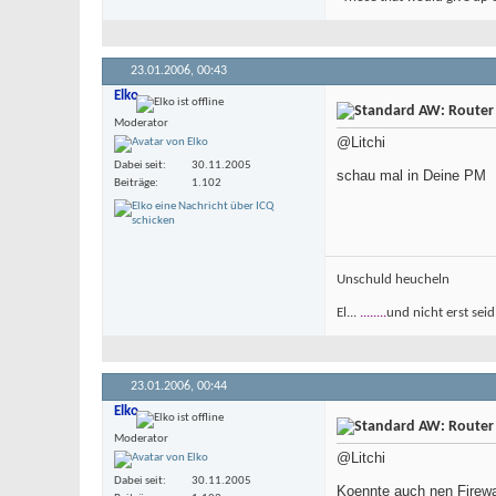
23.01.2006,
00:43
Elko
AW: Router
Moderator
@Litchi
Dabei seit
30.11.2005
schau mal in Deine PM
Beiträge
1.102
Unschuld heucheln
El...
........
und nicht erst seid
23.01.2006,
00:44
Elko
AW: Router
Moderator
@Litchi
Dabei seit
30.11.2005
Koennte auch nen Firewal