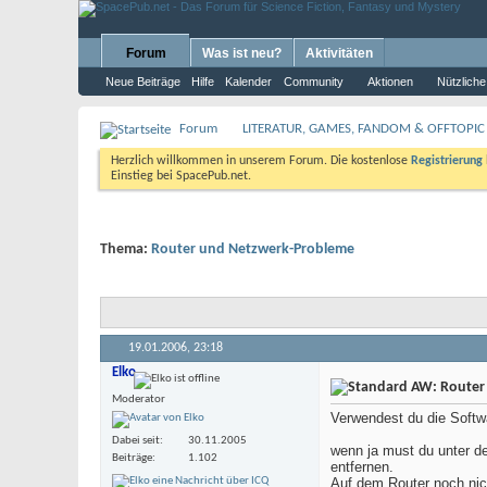
Forum
Was ist neu?
Aktivitäten
Neue Beiträge
Hilfe
Kalender
Community
Aktionen
Nützliche
Forum
LITERATUR, GAMES, FANDOM & OFFTOPIC
Herzlich willkommen in unserem Forum. Die kostenlose
Registrierung
Einstieg bei SpacePub.net.
Thema:
Router und Netzwerk-Probleme
19.01.2006,
23:18
Elko
AW: Router
Moderator
Verwendest du die Softw
Dabei seit
30.11.2005
wenn ja must du unter d
Beiträge
1.102
entfernen.
Auf dem Router noch nic