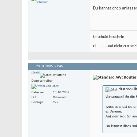
Du kannst dhcp anlassen
Unschuld heucheln
El...
........
und nicht erst seid
20.01.2006,
21:46
Litchi
AW: Router
Dauerschreiber
Zitat von
El
Dabei seit
10.10.2002
Verwendest du die 
Ort
Österreich
Beiträge
927
wenn ja must du un
entfernen.
Auf dem Router noc
Du kannst dhcp anl