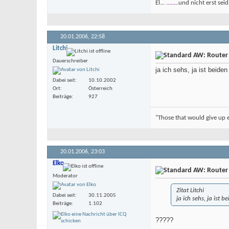
El...
........
und nicht erst seid
20.01.2006,
22:58
Litchi
AW: Router
Dauerschreiber
ja ich sehs, ja ist beide
Dabei seit
10.10.2002
Ort
Österreich
Beiträge
927
"Those that would give up es
20.01.2006,
23:03
Elko
AW: Router
Moderator
Zitat Litchi
Dabei seit
30.11.2005
ja ich sehs, ja ist 
Beiträge
1.102
?????