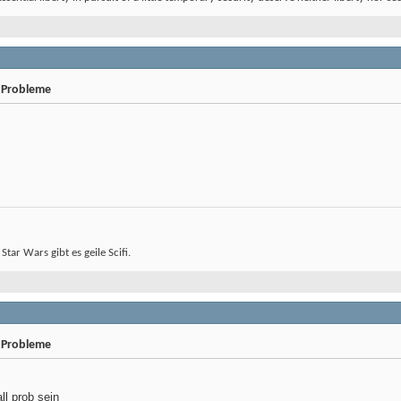
 Probleme
 Star Wars gibt es geile Scifi.
 Probleme
l prob sein