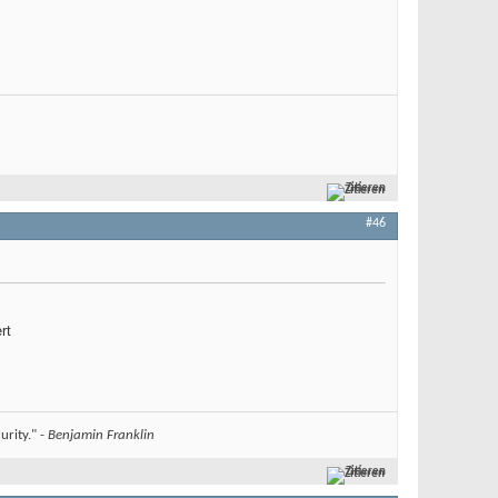
Zitieren
#46
rt
urity." -
Benjamin Franklin
Zitieren