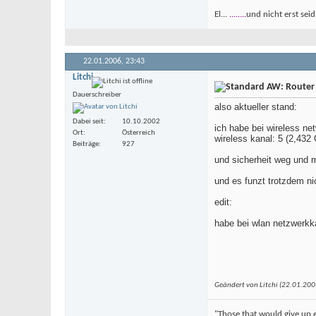
El...
........
und nicht erst seid
22.01.2006,
23:43
Litchi
AW: Router
Dauerschreiber
also aktueller stand:
Dabei seit
10.10.2002
ich habe bei wireless ne
Ort
Österreich
wireless kanal: 5 (2,43
Beiträge
927
und sicherheit weg und m
und es funzt trotzdem ni
edit:
habe bei wlan netzwerkka
Geändert von Litchi (22.01.20
"Those that would give up es