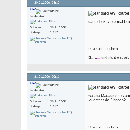
20.01.2006,
23:12
Elko
AW: Router
Moderator
dann deaktiviere mal be
Dabei seit
30.11.2005
Beiträge
1.102
Unschuld heucheln
El...
........
und nicht erst seid
21.01.2006,
20:11
Elko
AW: Router
Moderator
welche Macadresse vom 
Muestest da 2 haben?
Dabei seit
30.11.2005
Beiträge
1.102
Unschuld heucheln