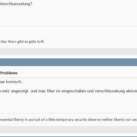
 Verschluesselung?
 Star Wars gibt es geile Scifi.
 Probleme
war komisch...
n-netz angezeigt. und mac filter ist eingeschalten und verschlüssekung aktivie
sential liberty in pursuit of a little temporary security deserve neither liberty nor sec