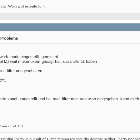
 Star Wars gibt es geile Scifi.
 Probleme
twork mode eingestellt: gemischt
2 GHZ) weil mukenukem gesagt hat, dass alle 11 haben
ac filter ausgeschalten.
cht.
rte kanal umgestellt und bei mac filter mac von wlan eingegeben. kann mich 
06 um
23:54
Uhr)
sential liberty in pursuit of a little temporary security deserve neither liberty nor sec