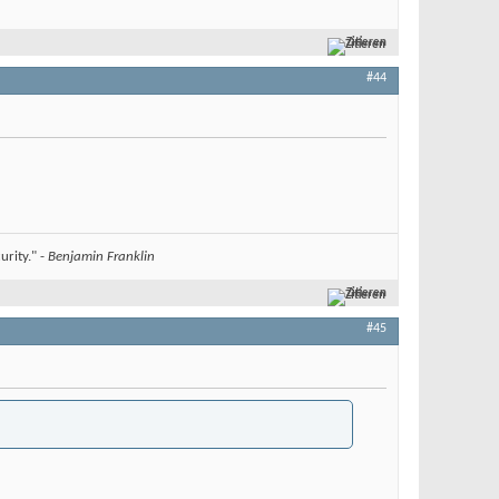
Zitieren
#44
urity." -
Benjamin Franklin
Zitieren
#45