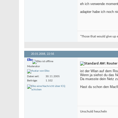
eh ich verwende moment
adapter habe ich noch ni
"Those that would give up es
20.01.2006,
22:56
Elko
AW: Router
Moderator
ist der Wlan auf dem Rou
Wenn ja siehst du das N
Dabei seit
30.11.2005
Da muesste dein Netz zu
Beiträge
1.102
Hast du schon den Macfil
Unschuld heucheln