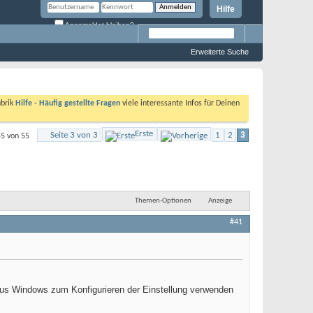
Hilfe
Angemeldet bleiben?
Erweiterte Suche
ubrik
Hilfe - Häufig gestellte Fragen
viele interessante Infos für Deinen
Erste
Seite 3 von 3
1
2
3
55 von 55
Themen-Optionen
Anzeige
#41
aus Windows zum Konfigurieren der Einstellung verwenden