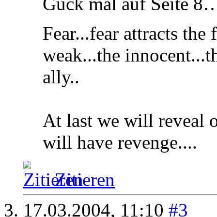
Guck mal auf Seite 8
Fear...fear attracts the 
weak...the innocent...t
ally..
At last we will reveal o
will have revenge....
Zitieren
17.03.2004,
11:10
#3