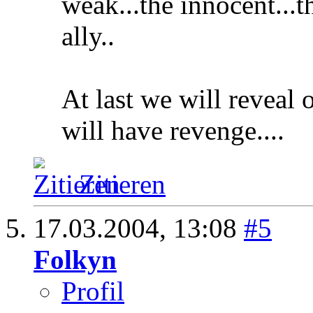
weak...the innocent...t
ally..
At last we will reveal o
will have revenge....
Zitieren
17.03.2004,
13:08
#5
Folkyn
Profil