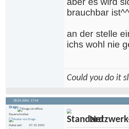
aber es wird si
brauchbar ist^
an der stelle e
ichs wohl nie g
Could you do it 
28.09.2004,
17:54
Drago
Dauerschreiber
Netzwerk
Dabei seit
07.10.2002