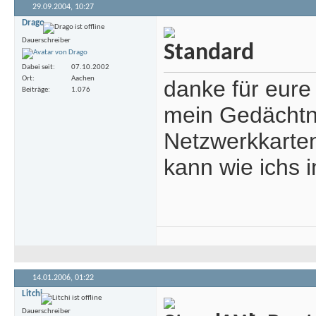
29.09.2004,
10:27
Drago
Dauerschreiber
Dabei seit
07.10.2002
Ort
Aachen
danke für eure
Beiträge
1.076
mein Gedächtni
Netzwerkkarten 
kann wie ichs i
14.01.2006,
01:22
Litchi
Dauerschreiber