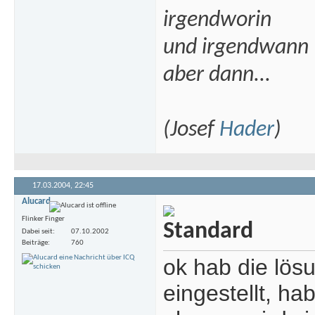
irgendworin
und irgendwann
aber dann...
(Josef
Hader
)
17.03.2004,
22:45
Alucard
Flinker Finger
Dabei seit
07.10.2002
Beiträge
760
ok hab die lös
eingestellt, ha