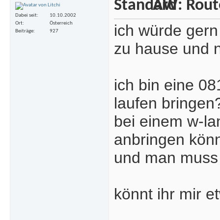
AW: Rout
Dabei seit
10.10.2002
Ort
Österreich
ich würde gern 
Beiträge
927
zu hause und n
ich bin eine 0
laufen bringen
bei einem w-la
anbringen kön
und man muss g
könnt ihr mir 