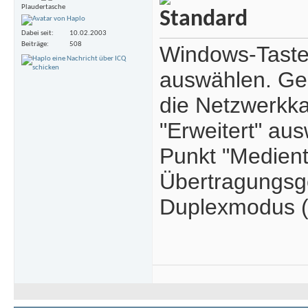
Plaudertasche
Dabei seit
10.02.2003
Beiträge
508
Windows-Taste 
auswählen. Ge
die Netzwerkka
"Erweitert" aus
Punkt "Medient
Übertragungsge
Duplexmodus (V