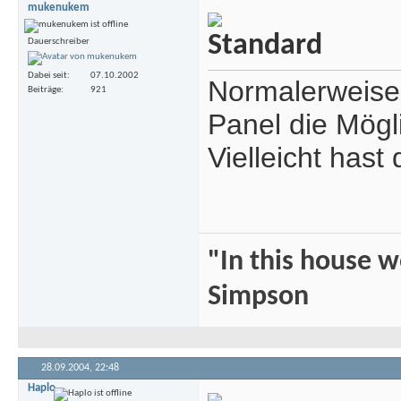
mukenukem
Dauerschreiber
Dabei seit
07.10.2002
Normalerweise 
Beiträge
921
Panel die Mögl
Vielleicht has
"In this house 
Simpson
28.09.2004,
22:48
Haplo