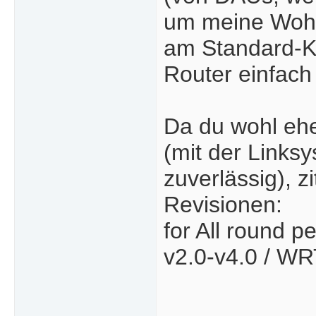
um meine Wohn
am Standard-Ka
Router einfach
Da du wohl eher
(mit der Links
zuverlässig), z
Revisionen:
for All round
v2.0-v4.0 / W