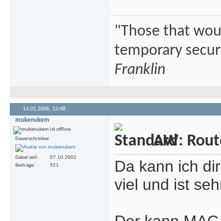
"Those that would
temporary securi
Franklin
14.01.2006,
12:48
mukenukem
AW: Rout
Dauerschreiber
Dabei seit
07.10.2002
Da kann ich di
Beiträge
921
viel und ist seh