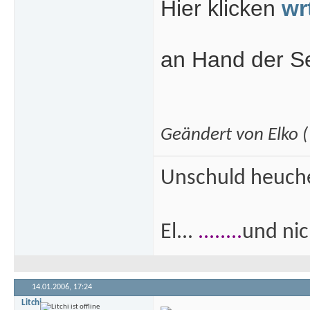
Hier klicken
wr
an Hand der S
Geändert von Elko
Unschuld heuch
El...
........
und nich
14.01.2006,
17:24
Litchi