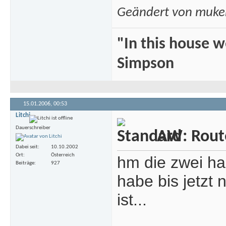
Geändert von muk
"In this house 
Simpson
15.01.2006,
00:53
Litchi
Dauerschreiber
AW: Rout
Dabei seit
10.10.2002
Ort
Österreich
hm die zwei ha
Beiträge
927
habe bis jetzt
ist...