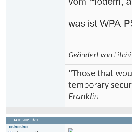
vom modem, ab
was ist WPA-
Geändert von Litch
"Those that would
temporary securi
Franklin
14.01.2006,
18:10
mukenukem