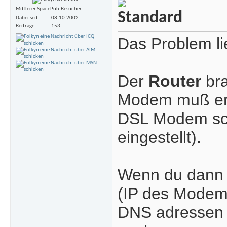
Mittlerer SpacePub-Besucher
Dabei seit
08.10.2002
Beiträge
153
Das Problem li
Der
Router
bra
Modem muß er 
DSL Modem sch
eingestellt).
Wenn du dann d
(IP des Modems
DNS adressen n