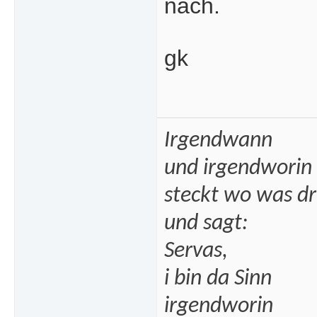
nach.
gk
Irgendwann
und irgendworin
steckt wo was dr
und sagt:
Servas,
i bin da Sinn
irgendworin