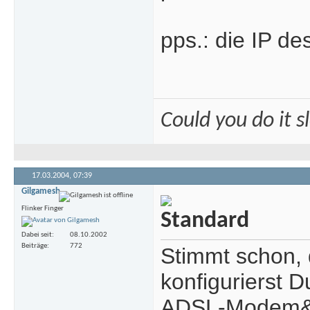
pps.: die IP de
Could you do it 
17.03.2004,
07:39
Gilgamesh
Flinker Finger
Dabei seit
08.10.2002
Beiträge
772
Stimmt schon, 
konfigurierst 
ADSL-Modem&