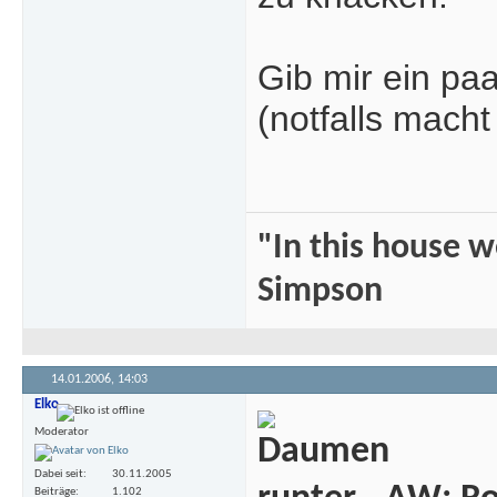
Gib mir ein paa
(notfalls mac
"In this house 
Simpson
14.01.2006,
14:03
Elko
Moderator
Dabei seit
30.11.2005
Beiträge
1.102