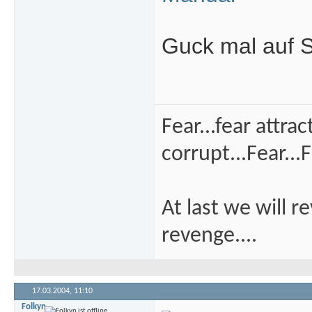
Guck mal auf 
Fear...fear attra
corrupt...Fear...F
At last we will r
revenge....
17.03.2004,
11:10
Folkyn