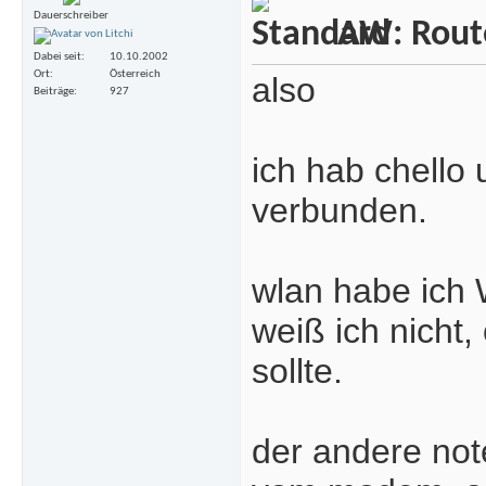
Dauerschreiber
AW: Rout
Dabei seit
10.10.2002
Ort
Österreich
also
Beiträge
927
ich hab chell
verbunden.
wlan habe ich 
weiß ich nicht,
sollte.
der andere not