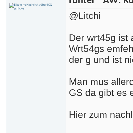
AW: Ro
@Litchi
Der wrt45g ist 
Wrt54gs emfeh
der g und ist ni
Man mus allerd
GS da gibt es e
Hier zum nach