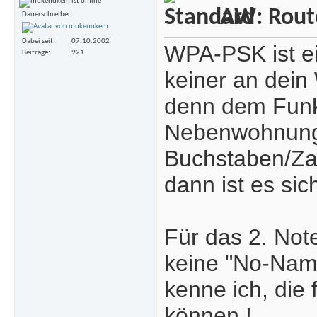
AW: Rout
Dauerschreiber
Dabei seit
07.10.2002
WPA-PSK ist ei
Beiträge
921
keiner an dein
denn dem Funk 
Nebenwohnung 
Buchstaben/Za
dann ist es sich
Für das 2. Not
keine "No-Nam
kenne ich, die
können !