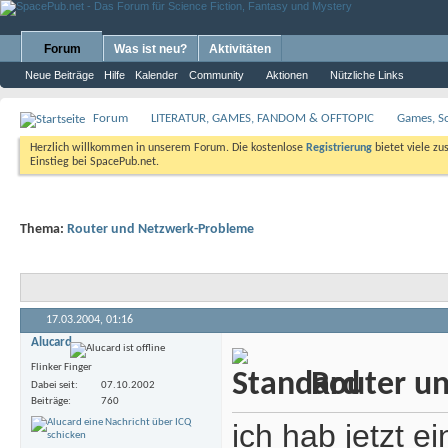
Forum
Was ist neu?
Aktivitäten
Neue Beiträge
Hilfe
Kalender
Community
Aktionen
Nützliche Links
Forum
LITERATUR, GAMES, FANDOM & OFFTOPIC
Games, S
Herzlich willkommen in unserem Forum. Die kostenlose
Registrierung
bietet viele zu
Einstieg bei SpacePub.net.
Thema:
Router und Netzwerk-Probleme
17.03.2004,
01:16
Alucard
Flinker Finger
Router u
Dabei seit
07.10.2002
Beiträge
760
ich hab jetzt 