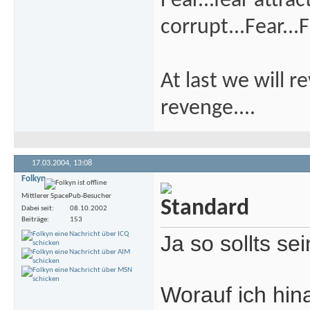
Fear...fear attra
corrupt...Fear...F
At last we will r
revenge....
17.03.2004,
13:08
Folkyn
Mittlerer SpacePub-Besucher
Dabei seit
08.10.2002
Beiträge
153
Ja so sollts sei
Worauf ich hin