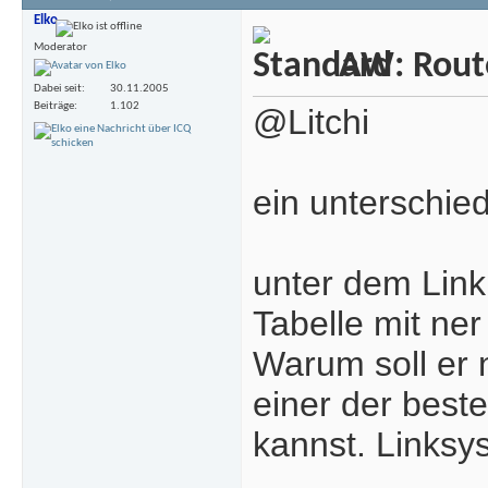
Elko
Moderator
AW: Rout
Dabei seit
30.11.2005
Beiträge
1.102
@Litchi
ein unterschie
unter dem Link
Tabelle mit ner
Warum soll er n
einer der best
kannst. Linksys