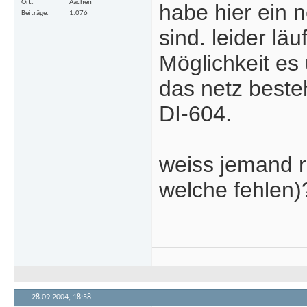
Ort
Aachen
habe hier ein 
Beiträge
1.076
sind. leider läu
Möglichkeit es
das netz beste
DI-604.
weiss jemand ra
welche fehlen)
28.09.2004,
18:58