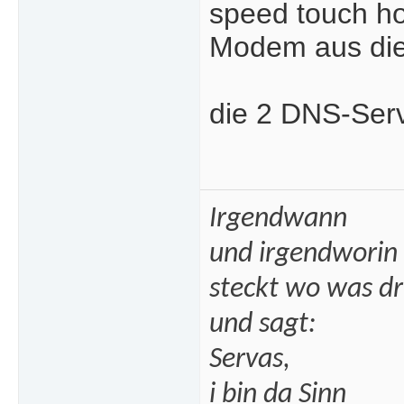
speed touch h
Modem aus die
die 2 DNS-Serv
Irgendwann
und irgendworin
steckt wo was dr
und sagt:
Servas,
i bin da Sinn