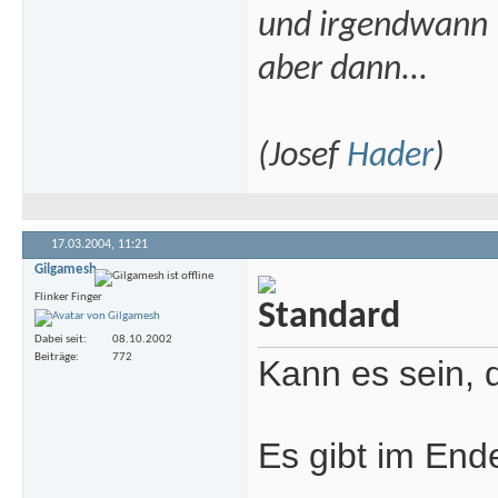
und irgendwann
aber dann...
(Josef
Hader
)
17.03.2004,
11:21
Gilgamesh
Flinker Finger
Dabei seit
08.10.2002
Beiträge
772
Kann es sein, 
Es gibt im Ende