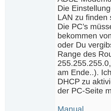
Die Einstellun
LAN zu finden 
Die PC’s müss
bekommen vom R
oder Du vergib
Range des Rout
255.255.255.0,
am Ende..). Ic
DHCP zu aktivi
der PC-Seite m
Manual