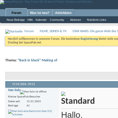
Forum
Was ist neu?
Aktivitäten
Neue Beiträge
Hilfe
Kalender
Community
Aktionen
Nützliche Links
Forum
FILME, SERIEN & TV
STAR WARS: Die ganze Welt des 
Herzlich willkommen in unserem Forum. Die kostenlose
Registrierung
bietet viele zu
Einstieg bei SpacePub.net.
Thema:
"Back in black" Making of
19.04.2004,
09:21
Han Solo
Kleiner SpacePub-Besucher
Dabei seit
15.01.2003
Beiträge
61
Hallo,