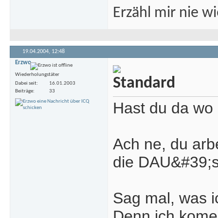
Erzähl mir nie w
19.04.2004,
12:48
Erzwo
Wiederholungstäter
Dabei seit
16.01.2003
Beiträge
33
Hast du da wo d
Ach ne, du arbe
die DAU&#39;s
Sag mal, was ic
Denn ich kome 