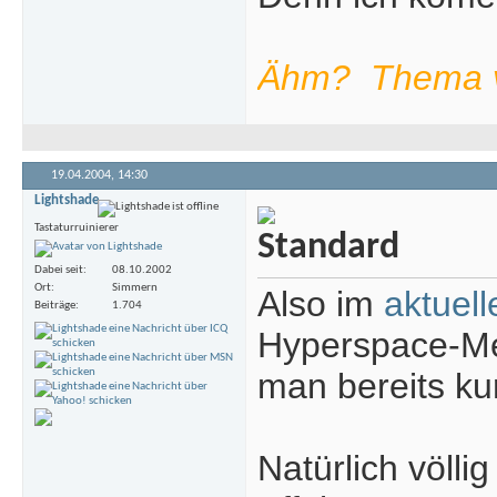
Ähm?
Thema ve
19.04.2004,
14:30
Lightshade
Tastaturruinierer
Dabei seit
08.10.2002
Ort
Simmern
Also im
aktuel
Beiträge
1.704
Hyperspace-M
man bereits ku
Natürlich völli