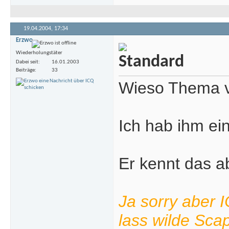
19.04.2004,
17:34
Erzwo
Wiederholungstäter
Dabei seit
16.01.2003
Beiträge
33
Wieso Thema v
Ich hab ihm ein
Er kennt das a
Ja sorry aber 
lass wilde Sca