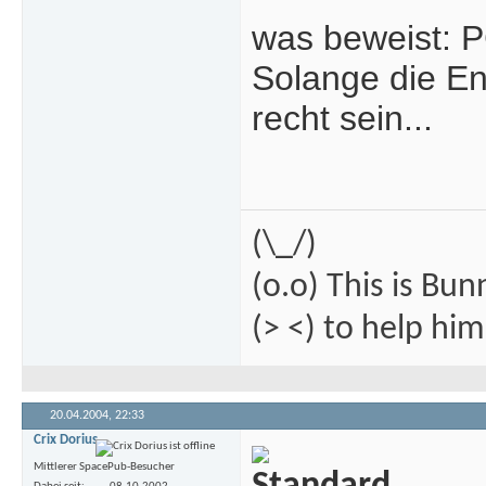
was beweist: 
Solange die En
recht sein...
(\_/)
(o.o) This is Bu
(> <) to help hi
20.04.2004,
22:33
Crix Dorius
Mittlerer SpacePub-Besucher