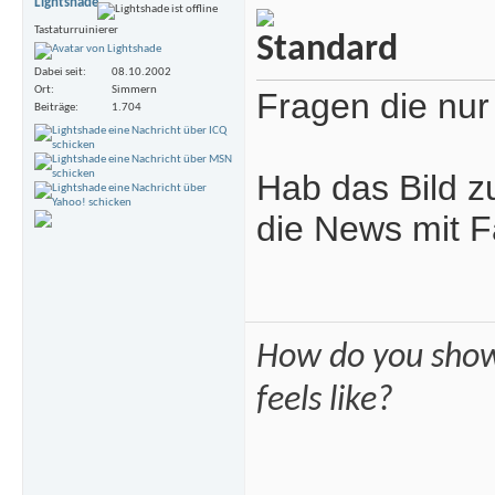
Lightshade
Tastaturruinierer
Dabei seit
08.10.2002
Ort
Simmern
Fragen die nur
Beiträge
1.704
Hab das Bild z
die News mit F
How do you show
feels like?