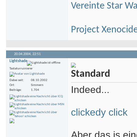
Vereinte Star Wa
Project Xenocid
20.04.2004,
22:51
Lightshade
Tastaturruinierer
Dabei seit
08.10.2002
Ort
Simmern
Indeed...
Beiträge
1.704
clickedy click
Aber das is ei