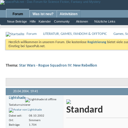
Forum
Was ist neu?
Aktivitäten
Neue Beiträge
Hilfe
Kalender
Community
Aktionen
Nützliche Links
Forum
LITERATUR, GAMES, FANDOM & OFFTOPIC
Games, S
Herzlich willkommen in unserem Forum. Die kostenlose
Registrierung
bietet viele zu
Einstieg bei SpacePub.net.
Thema:
Star Wars - Rogue Squadron IV: New Rebellion
20.04.2004,
19:41
Lightshade
Tastaturruinierer
Dabei seit
08.10.2002
Ort
Simmern
Beiträge
1.704