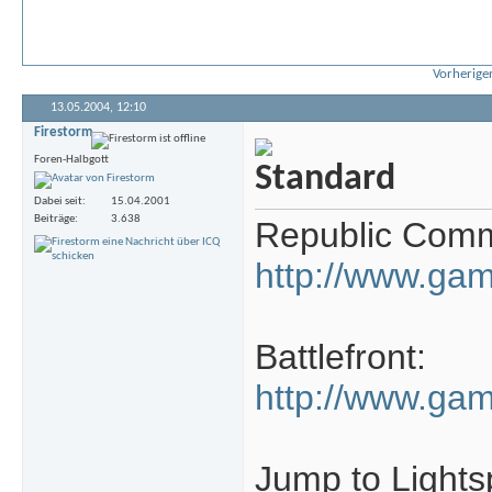
Vorheriger
13.05.2004,
12:10
Firestorm
Foren-Halbgott
Dabei seit
15.04.2001
Beiträge
3.638
Republic Com
http://www.ga
Battlefront:
http://www.ga
Jump to Lights