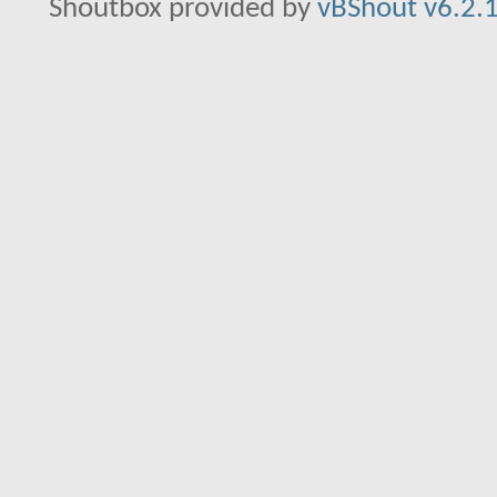
Shoutbox provided by
vBShout v6.2.1