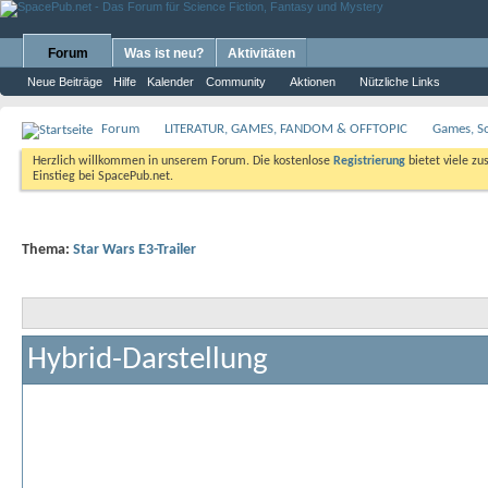
Forum
Was ist neu?
Aktivitäten
Neue Beiträge
Hilfe
Kalender
Community
Aktionen
Nützliche Links
Forum
LITERATUR, GAMES, FANDOM & OFFTOPIC
Games, S
Herzlich willkommen in unserem Forum. Die kostenlose
Registrierung
bietet viele zu
Einstieg bei SpacePub.net.
Thema:
Star Wars E3-Trailer
Hybrid-Darstellung