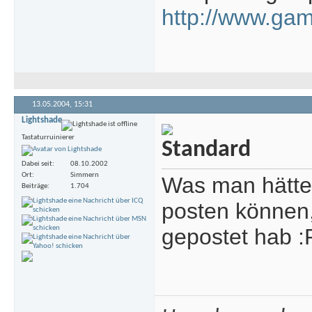
http://www.ga
13.05.2004,
15:31
Lightshade
Tastaturruinierer
Dabei seit
08.10.2002
Ort
Simmern
Was man hätte 
Beiträge
1.704
posten können
gepostet hab :