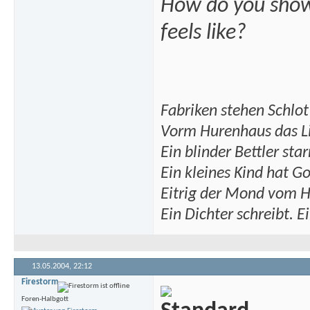
How do you show
feels like?
Fabriken stehen Schlot
Vorm Hurenhaus das Lic
Ein blinder Bettler star
Ein kleines Kind hat G
Eitrig der Mond vom H
Ein Dichter schreibt. Ei
13.05.2004,
22:12
Firestorm
Foren-Halbgott