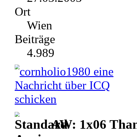
Ort
Wien
Beiträge
4.989
AW: 1x06 Than