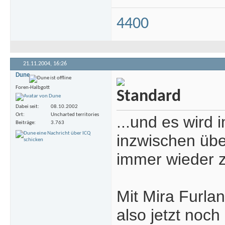
4400
21.11.2004,
16:26
Dune
Foren-Halbgott
Dabei seit
08.10.2002
Ort
Uncharted territories
...und es wird 
Beiträge
3.763
inzwischen übe
immer wieder 
Mit Mira Furla
also jetzt noch