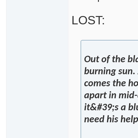
LOST:
Out of the bl
burning sun.
comes the ho
apart in mid-
it&#39;s a bl
need his help