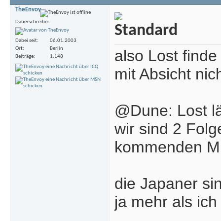
TheEnvoy
Dauerschreiber
Dabei seit
06.01.2003
Ort
Berlin
also Lost finde
Beiträge
1.148
mit Absicht nic
@Dune: Lost lä
wir sind 2 Fol
kommenden Mi 
die Japaner sin
ja mehr als ich