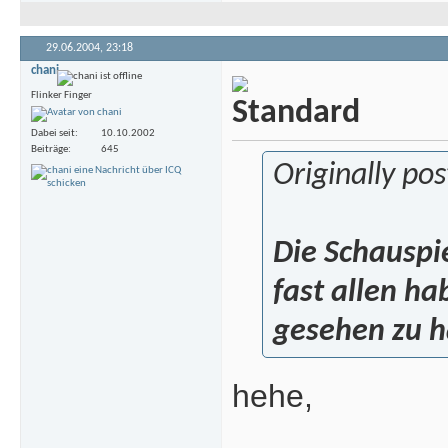
29.06.2004,
23:18
chani
Flinker Finger
Dabei seit
10.10.2002
Beiträge
645
Originally po
Die Schauspi
fast allen h
gesehen zu 
hehe,