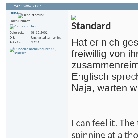
24.10.2004,
21:07
Dune
Foren-Halbgott
Dabei seit
08.10.2002
Ort
Uncharted territories
Hat er nich ges
Beiträge
3.763
freiwillig von i
zusammenreime.
Englisch spre
Naja, warten w
I can feel it. Th
spinning at a tho