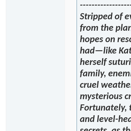
-----------------
Stripped of e
from the plan
hopes on res
had—like Kat
herself sutu
family, enem
cruel weather
mysterious cr
Fortunately, 
and level-he