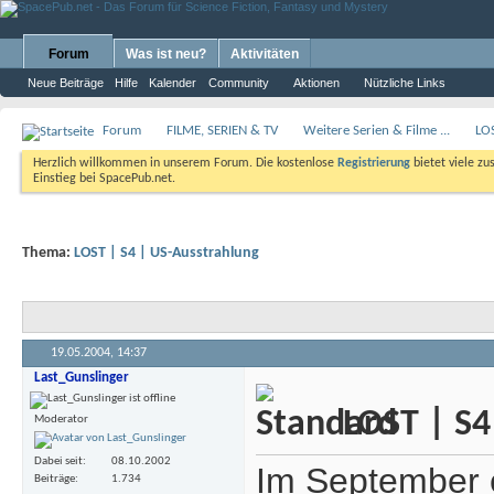
Forum
Was ist neu?
Aktivitäten
Neue Beiträge
Hilfe
Kalender
Community
Aktionen
Nützliche Links
Forum
FILME, SERIEN & TV
Weitere Serien & Filme ...
LO
Herzlich willkommen in unserem Forum. Die kostenlose
Registrierung
bietet viele zu
Einstieg bei SpacePub.net.
Thema:
LOST | S4 | US-Ausstrahlung
19.05.2004,
14:37
Last_Gunslinger
LOST | S4
Moderator
Dabei seit
08.10.2002
Im September e
Beiträge
1.734