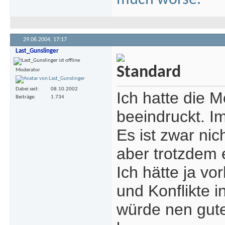
much worse.
29.06.2004,
17:17
Last_Gunslinger
Moderator
Dabei seit
08.10.2002
Ich hatte die M
Beiträge
1.734
beeindruckt. Im
Es ist zwar nic
aber trotzdem e
Ich hätte ja v
und Konflikte i
würde nen gute