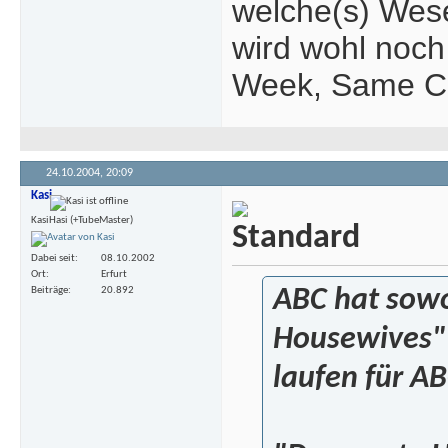
welche(s) Wes
wird wohl noch 
Week, Same C
24.10.2004,
20:09
Kasi
KasiHasi (+TubeMaster)
Dabei seit
08.10.2002
Ort
Erfurt
Beiträge
20.892
ABC hat sowo
Housewives" 
laufen für AB