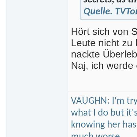
secrets, as t
Quelle. TVT
Hört sich von S
Leute nicht z
nackte Überleb
Naj, ich werde
VAUGHN: I'm tryi
what I do but it'
knowing her hasn'