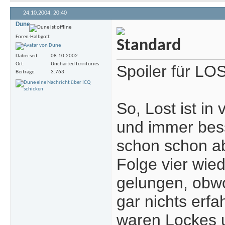
24.10.2004,
20:40
Dune
Foren-Halbgott
Dabei seit
08.10.2002
Ort
Uncharted territories
Spoiler für LO
Beiträge
3.763
So, Lost ist i
und immer bess
schon schon ab
Folge vier wied
gelungen, obw
gar nichts erf
waren Lockes u