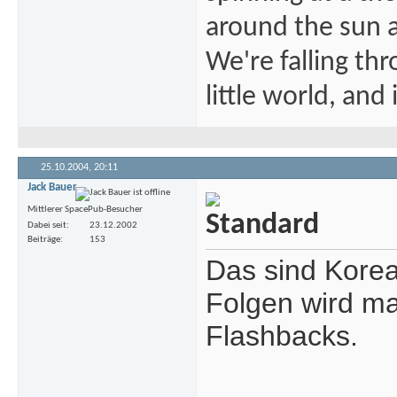
around the sun at
We're falling thr
little world, and 
25.10.2004,
20:11
Jack Bauer
Mittlerer SpacePub-Besucher
Dabei seit
23.12.2002
Beiträge
153
Das sind Korea
Folgen wird man
Flashbacks.