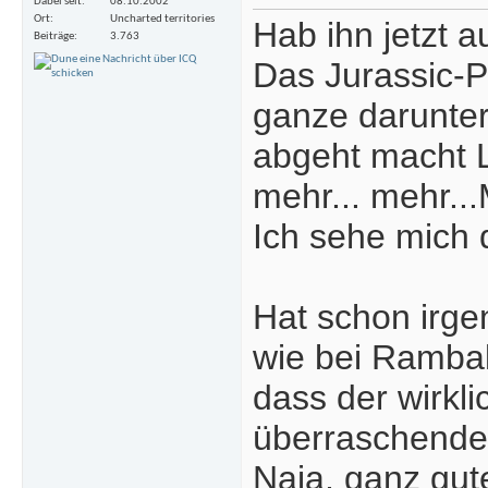
Dabei seit
08.10.2002
Ort
Uncharted territories
Hab ihn jetzt a
Beiträge
3.763
Das Jurassic-P
ganze darunter
abgeht macht L
mehr... mehr.
Ich sehe mich d
Hat schon irge
wie bei Rambal
dass der wirkli
überraschender
Naja, ganz gut