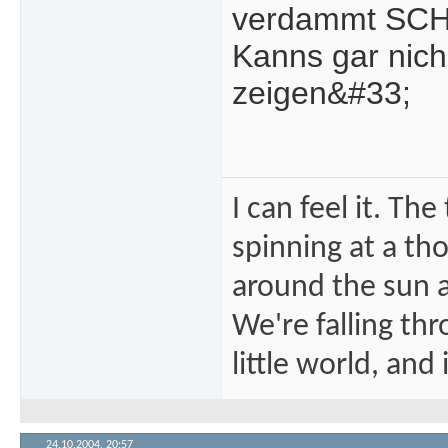
verdammt SCH
Kanns gar nich 
zeigen&#33;
I can feel it. Th
spinning at a tho
around the sun at
We're falling thr
little world, and 
24.10.2004,
20:57