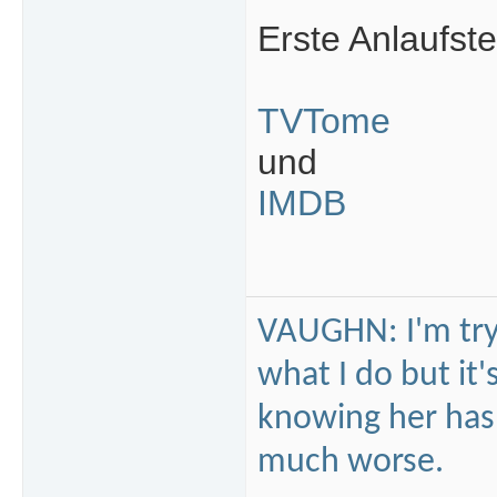
Erste Anlaufste
TVTome
und
IMDB
VAUGHN: I'm tryi
what I do but it'
knowing her hasn'
much worse.