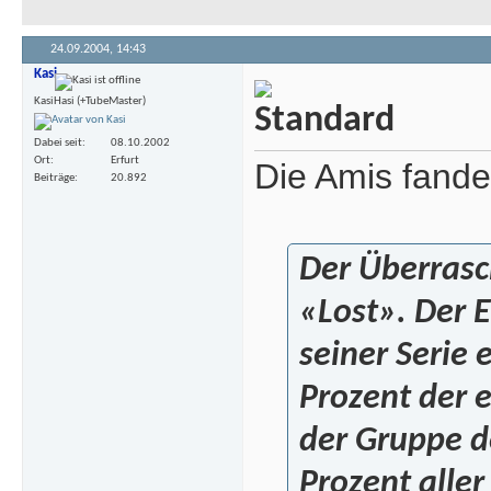
24.09.2004,
14:43
Kasi
KasiHasi (+TubeMaster)
Dabei seit
08.10.2002
Ort
Erfurt
Die Amis fande
Beiträge
20.892
Der Überrasc
«Lost». Der 
seiner Serie 
Prozent der e
der Gruppe d
Prozent aller