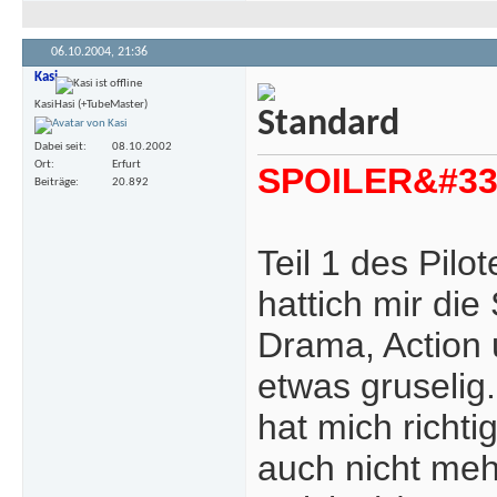
06.10.2004,
21:36
Kasi
KasiHasi (+TubeMaster)
Dabei seit
08.10.2002
Ort
Erfurt
SPOILER&#33
Beiträge
20.892
Teil 1 des Pilo
hattich mir die
Drama, Action 
etwas gruselig
hat mich richt
auch nicht meh