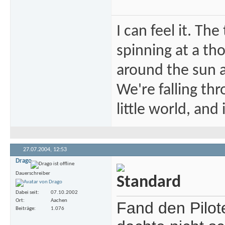
I can feel it. Th
spinning at a tho
around the sun at
We're falling thr
little world, and 
27.07.2004,
12:53
Drago
Dauerschreiber
Dabei seit
07.10.2002
Ort
Aachen
Fand den Pilot
Beiträge
1.076