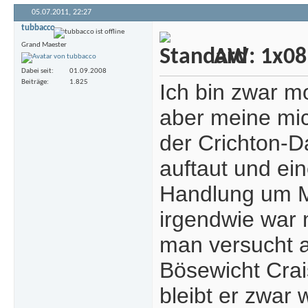
05.07.2011,
22:27
tubbacco
Grand Maester
AW: 1x08 
Dabei seit
01.09.2008
Beiträge
1.825
Ich bin zwar mo
aber meine mic
der Crichton-D
auftaut und ein
Handlung um Mal
irgendwie war
man versucht a
Bösewicht Crai
bleibt er zwar