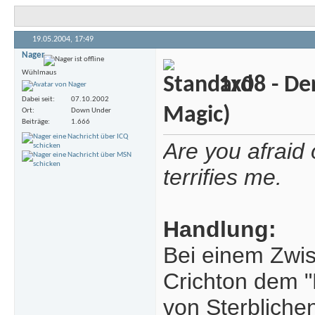
19.05.2004,
17:49
Nager
Wühlmaus
1x08 - De
Dabei seit
07.10.2002
Magic)
Ort
Down Under
Beiträge
1.666
Are you afraid
terrifies me.
Handlung:
Bei einem Zwi
Crichton dem "
von Sterblichen