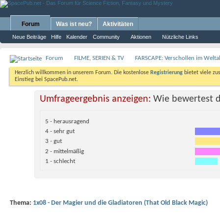
Forum
Was ist neu?
Aktivitäten
Neue Beiträge
Hilfe
Kalender
Community
Aktionen
Nützliche Links
Forum
FILME, SERIEN & TV
FARSCAPE: Verschollen im Weltal
Herzlich willkommen in unserem Forum. Die kostenlose
Registrierung
bietet viele zu
Einstieg bei SpacePub.net.
Umfrageergebnis anzeigen:
Wie bewertest d
5 - herausragend
4 - sehr gut
3 - gut
2 - mittelmäßig
1 - schlecht
Thema:
1x08 - Der Magier und die Gladiatoren (That Old Black Magic)