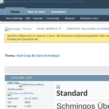
Forum
Was ist neu?
Aktivitäten
Neue Beiträge
Hilfe
Kalender
Community
Aktionen
Nützliche Links
Forum
FILME, SERIEN & TV
FARSCAPE: Verschollen im Weltal
Herzlich willkommen in unserem Forum. Die kostenlose
Registrierung
bietet viele zu
Einstieg bei SpacePub.net.
Thema:
4x10 Coup By Clam (Schmingo)
24.05.2004,
10:07
DRD Pike
Tastaturquäler
Dabei seit
26.12.2001
Ort
NRW
Schmingos Übe
Beiträge
1.509