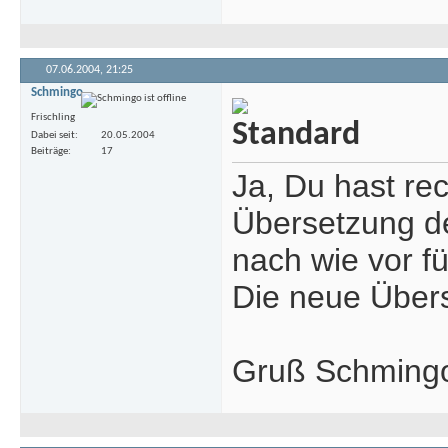
07.06.2004,
21:25
Schmingo
Frischling
Dabei seit
20.05.2004
Beiträge
17
Ja, Du hast re
Übersetzung de
nach wie vor f
Die neue Übers
Gruß Schmin