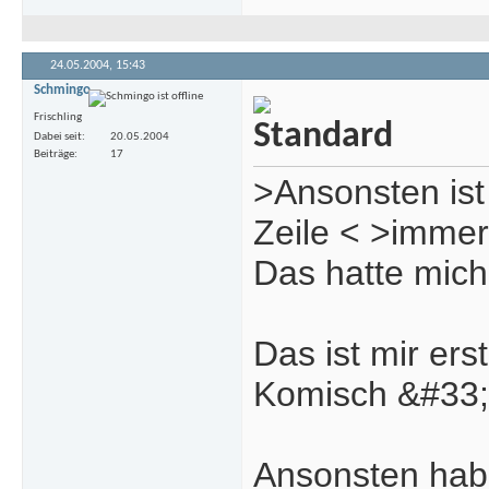
24.05.2004,
15:43
Schmingo
Frischling
Dabei seit
20.05.2004
Beiträge
17
>Ansonsten ist 
Zeile < >immer
Das hatte mich
Das ist mir ers
Komisch &#33;&
Ansonsten hab