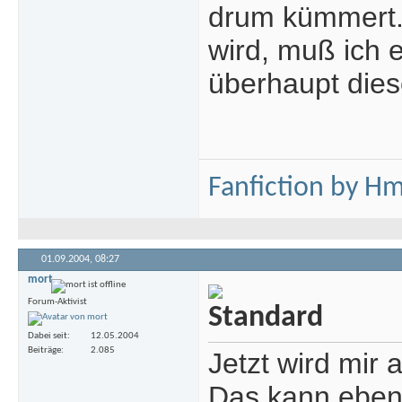
drum kümmert.
wird, muß ich 
überhaupt die
Fanfiction by H
01.09.2004,
08:27
mort
Forum-Aktivist
Dabei seit
12.05.2004
Beiträge
2.085
Jetzt wird mir a
Das kann eben 