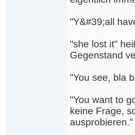
"Y&#39;all have
"she lost it" h
Gegenstand verl
"You see, bla bl
"You want to go
keine Frage, so
ausprobieren."