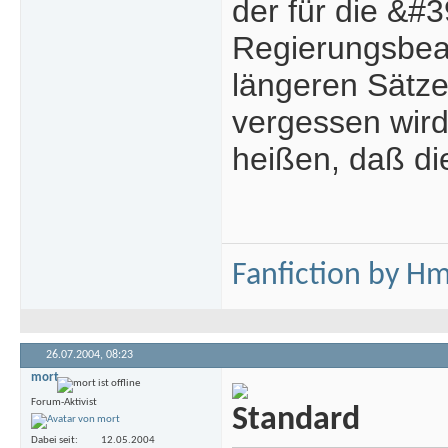
der für die &#3
Regierungsbeam
längeren Sätze
vergessen wird,
heißen, daß di
Fanfiction by H
26.07.2004,
08:23
mort
Forum-Aktivist
Dabei seit
12.05.2004