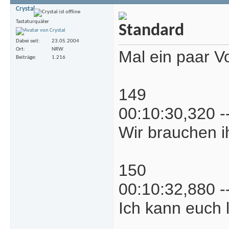
Crystal
Tastaturquäler
Dabei seit
23.05.2004
Ort
NRW
Mal ein paar V
Beiträge
1.216
149
00:10:30,320 -
Wir brauchen ih
150
00:10:32,880 -
Ich kann euch l