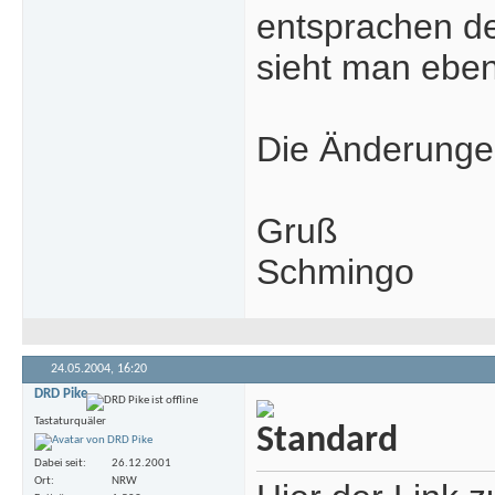
entsprachen d
sieht man eben
Die Änderungen
Gruß
Schmingo
24.05.2004,
16:20
DRD Pike
Tastaturquäler
Dabei seit
26.12.2001
Ort
NRW