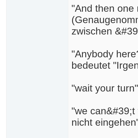
"And then one n
(Genaugenomme
zwischen &#39
"Anybody here
bedeutet "Irge
"wait your turn"
"we can&#39;t 
nicht eingehen