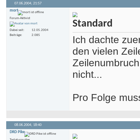
07.06.2004,
21:57
mort
Forum-Aktivist
Dabei seit
12.05.2004
Beiträge
2.085
Ich dachte zuer
den vielen Zeil
Zeilenumbruch 
nicht...
Pro Folge muss
08.06.2004,
18:40
DRD Pike
Tastaturquäler