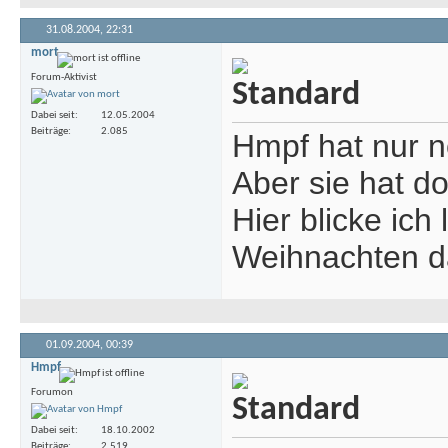
31.08.2004,
22:31
mort
Forum-Aktivist
Dabei seit
12.05.2004
Beiträge
2.085
Hmpf hat nur no
Aber sie hat do
Hier blicke ich
Weihnachten d
01.09.2004,
00:39
Hmpf
Forumon
Dabei seit
18.10.2002
Beiträge
2.519