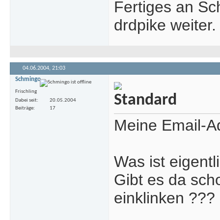
Fertiges an Sc
drdpike weiter.
04.06.2004,
21:03
Schmingo
Frischling
Dabei seit
20.05.2004
Beiträge
17
Meine Email-A
Was ist eigent
Gibt es da sch
einklinken ???