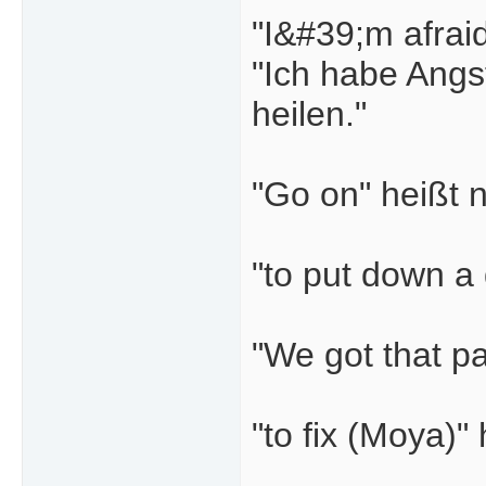
"I&#39;m afrai
"Ich habe Angst
heilen."
"Go on" heißt 
"to put down a 
"We got that pa
"to fix (Moya)" 