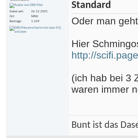
Dabei seit
26.12.2001
Ort
NRW
Oder man geht 
Beiträge
1.509
Hier Schmingos
http://scifi.pa
(ich hab bei 3
waren immer n
Bunt ist das Das