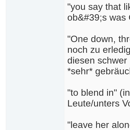
"you say that l
ob&#39;s was 
"One down, thre
noch zu erledig
diesen schwer
*sehr* gebräuch
"to blend in" 
Leute/unters V
"leave her alon