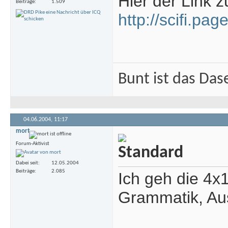
Hier der Link z
Beiträge
1.509
http://scifi.p
Bunt ist das Das
04.06.2004,
11:17
mort
Forum-Aktivist
Dabei seit
12.05.2004
Beiträge
2.085
Ich geh die 4x
Grammatik, Au