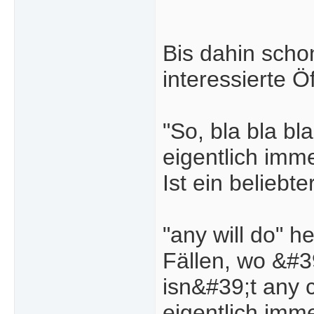
Bis dahin scho
interessierte Öf
"So, bla bla bl
eigentlich imm
Ist ein beliebte
"any will do" h
Fällen, wo &#3
isn&#39;t any c
eigentlich imm