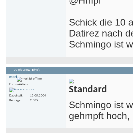
@Hmpf
Schick die 10 a
Datirez nach d
Schmingo ist w
29.08.2004,
18:08
mort
Forum-Aktivist
Dabei seit
12.05.2004
Beiträge
2.085
Schmingo ist wo
gehmpft hoch, d