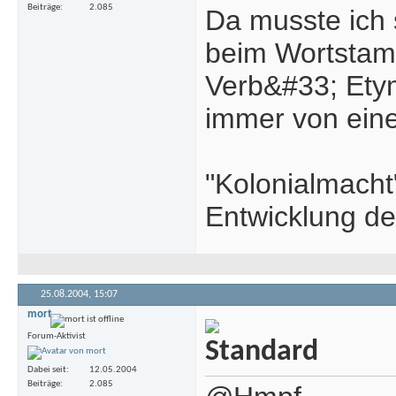
Beiträge
2.085
Da musste ich 
beim Wortstamm
Verb&#33; Etym
immer von ein
"Kolonialmacht"
Entwicklung der
25.08.2004,
15:07
mort
Forum-Aktivist
Dabei seit
12.05.2004
Beiträge
2.085