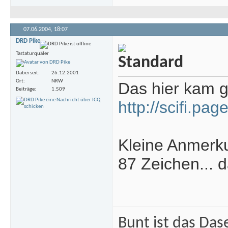
07.06.2004,
18:07
DRD Pike
Tastaturquäler
Dabei seit
26.12.2001
Ort
NRW
Das hier kam 
Beiträge
1.509
http://scifi.p
Kleine Anmerku
87 Zeichen... d
Bunt ist das Das