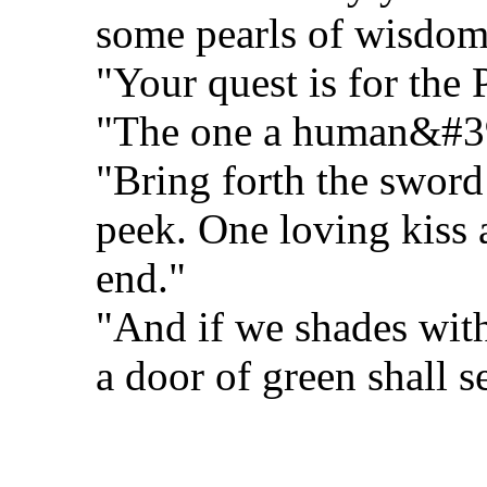
some pearls of wisdom 
"Your quest is for the 
"The one a human&#39;
"Bring forth the sword
peek. One loving kiss
end."
"And if we shades with
a door of green shall s