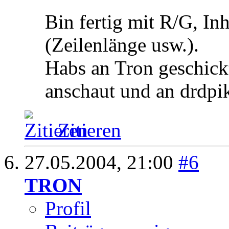
Bin fertig mit R/G, In
(Zeilenlänge usw.).
Habs an Tron geschick
anschaut und an drdpike
Zitieren
27.05.2004,
21:00
#6
TRON
Profil