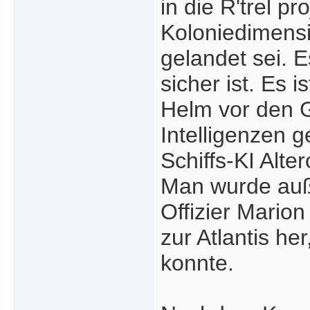
in die R'trel p
Koloniedimensi
gelandet sei. 
sicher ist. Es i
Helm vor den 
Intelligenzen 
Schiffs-KI Alt
Man wurde auß
Offizier Marion
zur Atlantis h
konnte.