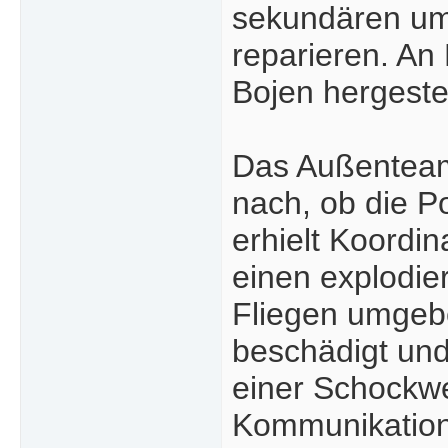
sekundären ums
reparieren. An
Bojen hergestel
Das Außenteam 
nach, ob die P
erhielt Koordi
einen explodie
Fliegen umgebe
beschädigt und
einer Schockwel
Kommunikation