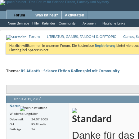
Forum
Was ist neu?
Aktivitäten
Neue Beiträge
Hilfe
Kalender
Community
Aktionen
Nützliche Links
Forum
LITERATUR, GAMES, FANDOM & OFFTOPIC
Games, S
Herzlich willkommen in unserem Forum. Die kostenlose
Registrierung
bietet viele zu
Einstieg bei SpacePub.net.
Thema:
RS Atlantis - Science Fiction Rollenspiel mit Community
02.10.2011,
23:06
Nerun
Wiederholungstäter
Dabei seit
24.07.2005
Ort
RS Atlantis
Beiträge
36
Danke für das