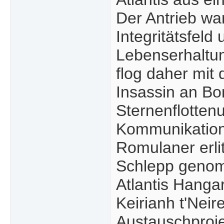
Der Antrieb war
Integritätsfeld
Lebenserhaltun
flog daher mit
Insassin an Bo
Sternenflotten
Kommunikations
Romulaner erlit
Schlepp genomm
Atlantis Hangar 
Keirianh t'Nei
Austauschproje