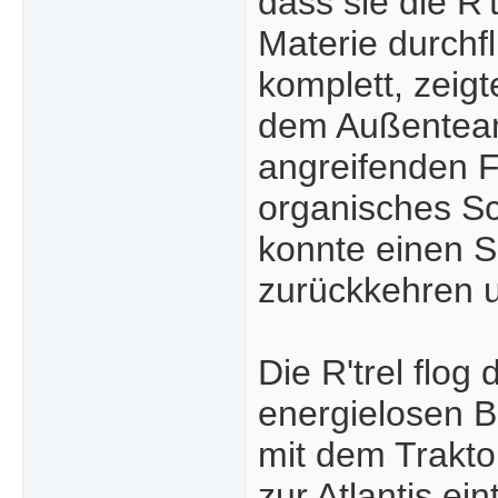
dass sie die R'
Materie durchf
komplett, zeigt
dem Außenteam
angreifenden Fl
organisches Schi
konnte einen S
zurückkehren u
Die R'trel flo
energielosen B
mit dem Trakto
zur Atlantis ei