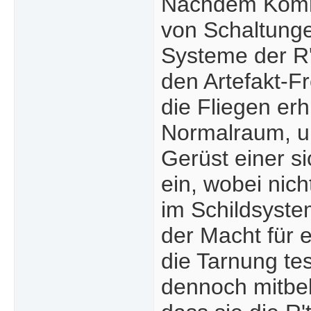
Nachdem Kommu
von Schaltunge
Systeme der R't
den Artefakt-
die Fliegen erh
Normalraum, um
Gerüst einer s
ein, wobei nich
im Schildsyste
der Macht für e
die Tarnung te
dennoch mitbek