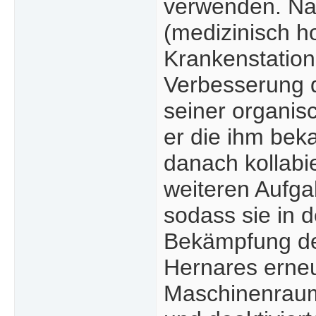
verwenden. Na
(medizinisch h
Krankenstation
Verbesserung 
seiner organisc
er die ihm bek
danach kollabi
weiteren Aufg
sodass sie in 
Bekämpfung de
Hernares erneu
Maschinenraum