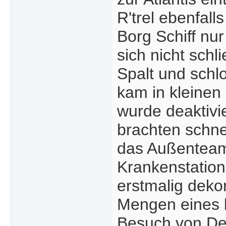
R'trel ebenfal
Borg Schiff nur
sich nicht schl
Spalt und schl
kam in kleinen
wurde deaktivie
brachten schnel
das Außenteam 
Krankenstation
erstmalig deko
Mengen eines b
Besuch von De