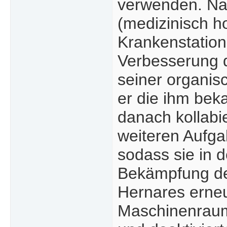
verwenden. Na
(medizinisch h
Krankenstation
Verbesserung 
seiner organisc
er die ihm bek
danach kollabi
weiteren Aufg
sodass sie in 
Bekämpfung de
Hernares erneu
Maschinenraum