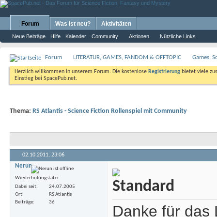
Forum
Was ist neu?
Aktivitäten
Neue Beiträge
Hilfe
Kalender
Community
Aktionen
Nützliche Links
Forum
LITERATUR, GAMES, FANDOM & OFFTOPIC
Games, S
Herzlich willkommen in unserem Forum. Die kostenlose
Registrierung
bietet viele zu
Einstieg bei SpacePub.net.
Thema:
RS Atlantis - Science Fiction Rollenspiel mit Community
02.10.2011,
23:06
Nerun
Wiederholungstäter
Dabei seit
24.07.2005
Ort
RS Atlantis
Beiträge
36
Danke für das