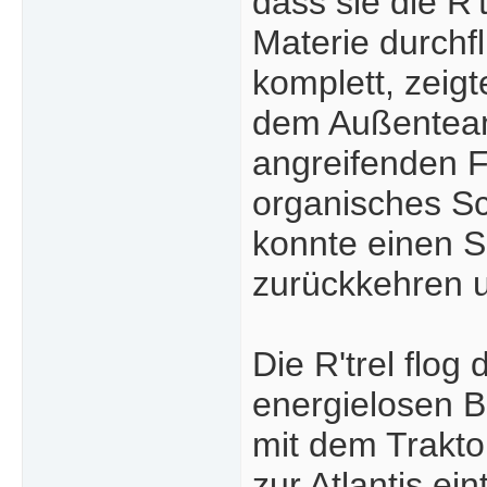
dass sie die R'
Materie durchf
komplett, zeigt
dem Außenteam
angreifenden Fl
organisches Schi
konnte einen S
zurückkehren u
Die R'trel flo
energielosen B
mit dem Trakto
zur Atlantis ei