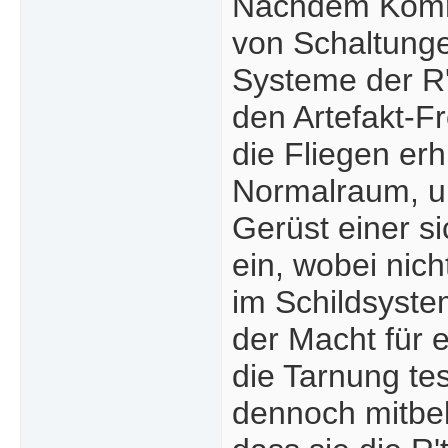
Nachdem Kommu
von Schaltunge
Systeme der R't
den Artefakt-
die Fliegen erh
Normalraum, um
Gerüst einer s
ein, wobei nich
im Schildsyste
der Macht für e
die Tarnung te
dennoch mitbek