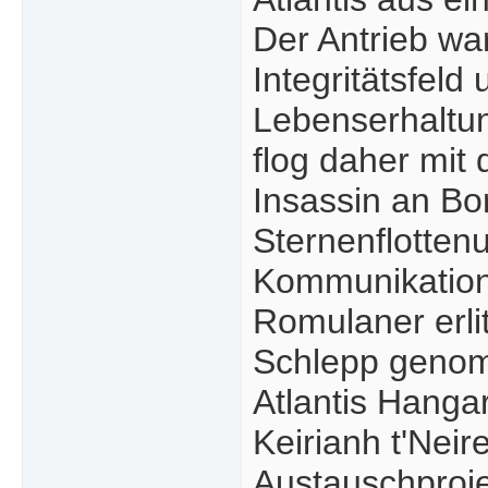
Der Antrieb war
Integritätsfeld
Lebenserhaltun
flog daher mit
Insassin an Bo
Sternenflotten
Kommunikations
Romulaner erlit
Schlepp genomm
Atlantis Hangar 
Keirianh t'Nei
Austauschproje