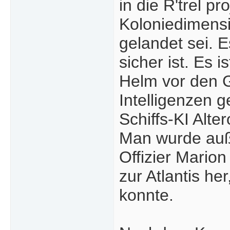
in die R'trel p
Koloniedimensi
gelandet sei. 
sicher ist. Es i
Helm vor den 
Intelligenzen 
Schiffs-KI Alt
Man wurde auß
Offizier Marion
zur Atlantis h
konnte.