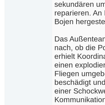
sekundären ums
reparieren. An
Bojen hergestel
Das Außenteam 
nach, ob die P
erhielt Koordi
einen explodie
Fliegen umgebe
beschädigt und
einer Schockwel
Kommunikation