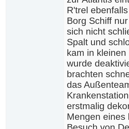
R'trel ebenfal
Borg Schiff nur
sich nicht schl
Spalt und schl
kam in kleinen
wurde deaktivie
brachten schnel
das Außenteam 
Krankenstation
erstmalig deko
Mengen eines b
Besuch von De