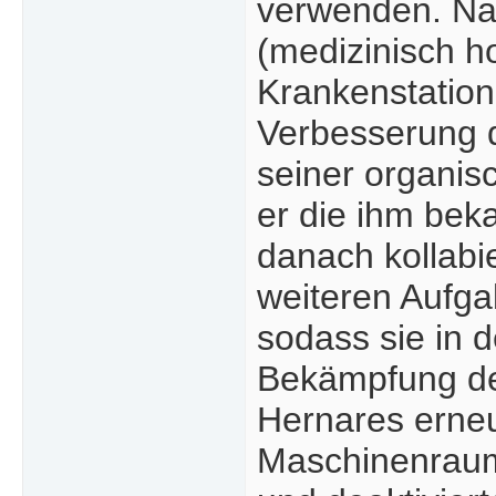
verwenden. Na
(medizinisch h
Krankenstation
Verbesserung 
seiner organisc
er die ihm bek
danach kollabi
weiteren Aufg
sodass sie in 
Bekämpfung de
Hernares erneu
Maschinenraum