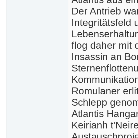
Der Antrieb war
Integritätsfeld
Lebenserhaltun
flog daher mit
Insassin an Bo
Sternenflotten
Kommunikations
Romulaner erlit
Schlepp genomm
Atlantis Hangar 
Keirianh t'Nei
Austauschproje