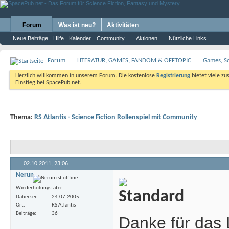
Forum
Was ist neu?
Aktivitäten
Neue Beiträge
Hilfe
Kalender
Community
Aktionen
Nützliche Links
Forum
LITERATUR, GAMES, FANDOM & OFFTOPIC
Games, S
Herzlich willkommen in unserem Forum. Die kostenlose
Registrierung
bietet viele zu
Einstieg bei SpacePub.net.
Thema:
RS Atlantis - Science Fiction Rollenspiel mit Community
02.10.2011,
23:06
Nerun
Wiederholungstäter
Dabei seit
24.07.2005
Ort
RS Atlantis
Beiträge
36
Danke für das