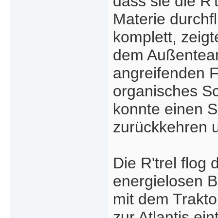
dass sie die R'
Materie durchf
komplett, zeigt
dem Außenteam
angreifenden Fl
organisches Schi
konnte einen S
zurückkehren u
Die R'trel flo
energielosen B
mit dem Trakto
zur Atlantis ei