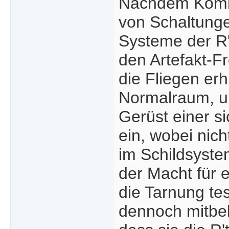
Nachdem Kommu
von Schaltunge
Systeme der R't
den Artefakt-
die Fliegen erh
Normalraum, um
Gerüst einer s
ein, wobei nich
im Schildsyste
der Macht für e
die Tarnung te
dennoch mitbek