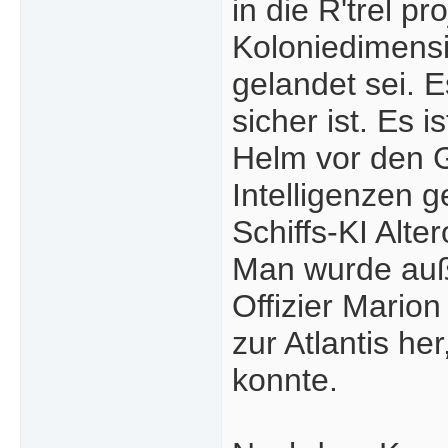
in die R'trel p
Koloniedimensi
gelandet sei. 
sicher ist. Es i
Helm vor den 
Intelligenzen 
Schiffs-KI Alt
Man wurde auß
Offizier Marion
zur Atlantis h
konnte.