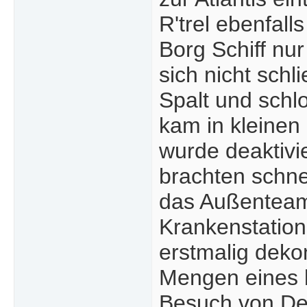
R'trel ebenfal
Borg Schiff nur
sich nicht schl
Spalt und schl
kam in kleinen
wurde deaktivie
brachten schnel
das Außenteam 
Krankenstation
erstmalig deko
Mengen eines b
Besuch von De