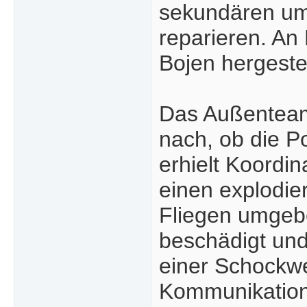
sekundären ums
reparieren. An
Bojen hergestel
Das Außenteam 
nach, ob die P
erhielt Koordi
einen explodie
Fliegen umgebe
beschädigt und
einer Schockwel
Kommunikation