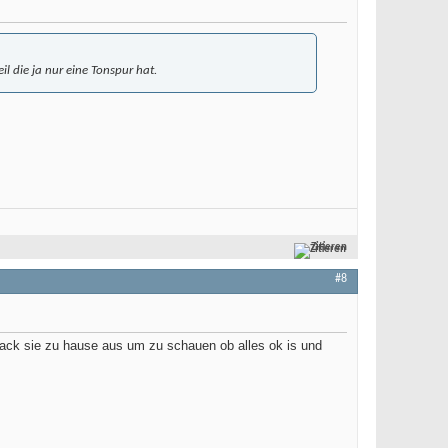
il die ja nur eine Tonspur hat.
Zitieren
#8
 pack sie zu hause aus um zu schauen ob alles ok is und