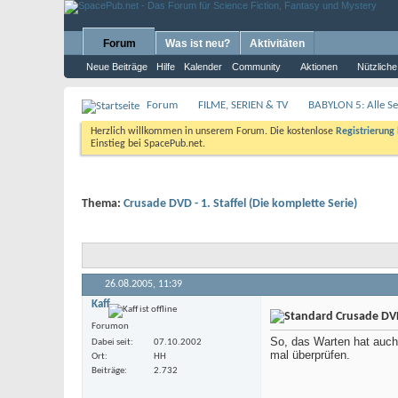
Forum
Was ist neu?
Aktivitäten
Neue Beiträge
Hilfe
Kalender
Community
Aktionen
Nützliche
Forum
FILME, SERIEN & TV
BABYLON 5: Alle Se
Herzlich willkommen in unserem Forum. Die kostenlose
Registrierung
Einstieg bei SpacePub.net.
Thema:
Crusade DVD - 1. Staffel (Die komplette Serie)
26.08.2005,
11:39
Kaff
Crusade DVD 
Forumon
So, das Warten hat auch
Dabei seit
07.10.2002
mal überprüfen.
Ort
HH
Beiträge
2.732