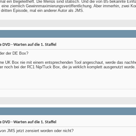
mal ein Begeleitheft. Die Menüs sind statisch. Und die von B5 bekannte Einfü
em eine ziemlich Gewinnmaximierungsveröffentlichung. Aber immerhin, zwei K
 dritten Episode, mal ein anderer Autor als JMS.
DVD - Warten auf die 1. Staffel
der der DE Box?
ine UK Box nie mit einem entsprechenden Tool angeschaut, werde das nachh
r noch bei der RC1 Nip/Tuck Box, die ja wirklich komplett ausgenutzt wurde.
DVD - Warten auf die 1. Staffel
von JMS jetzt zensiert worden oder nicht?