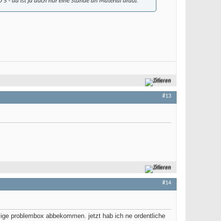
 5 - da ist ja auch nur eine Stunde an Material drauf.
Zitieren
#13
Zitieren
#14
zige problembox abbekommen. jetzt hab ich ne ordentliche