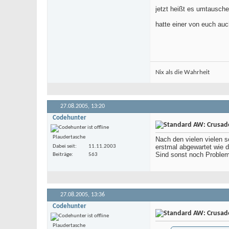
jetzt heißt es umtausch
hatte einer von euch auc
Nix als die Wahrheit
27.08.2005,
13:20
Codehunter
AW: Crusade 
Plaudertasche
Nach den vielen vielen s
erstmal abgewartet wie d
Dabei seit
11.11.2003
Sind sonst noch Proble
Beiträge
563
27.08.2005,
13:36
Codehunter
AW: Crusade 
Plaudertasche