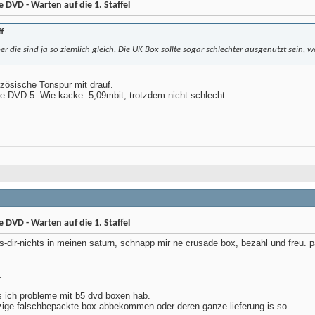
DVD - Warten auf die 1. Staffel
f
r die sind ja so ziemlich gleich. Die UK Box sollte sogar schlechter ausgenutzt sein, we
zösische Tonspur mit drauf.
 ne DVD-5. Wie kacke. 5,09mbit, trotzdem nicht schlecht.
DVD - Warten auf die 1. Staffel
ts-dir-nichts in meinen saturn, schnapp mir ne crusade box, bezahl und freu.
.
s ich probleme mit b5 dvd boxen hab.
nzige falschbepackte box abbekommen oder deren ganze lieferung is so.