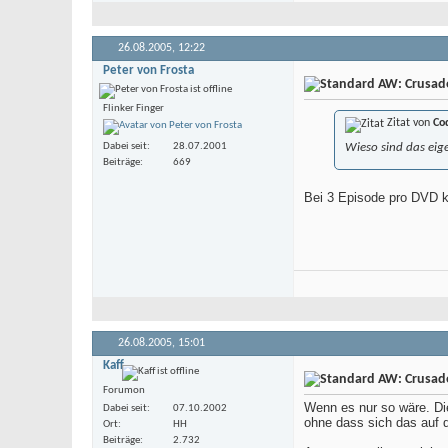
26.08.2005,
12:22
Peter von Frosta
AW: Crusade 
Flinker Finger
Zitat von
Co
Dabei seit
28.07.2001
Wieso sind das eige
Beiträge
669
Bei 3 Episode pro DVD ka
26.08.2005,
15:01
Kaff
AW: Crusade 
Forumon
Wenn es nur so wäre. Die
Dabei seit
07.10.2002
ohne dass sich das auf di
Ort
HH
Beiträge
2.732