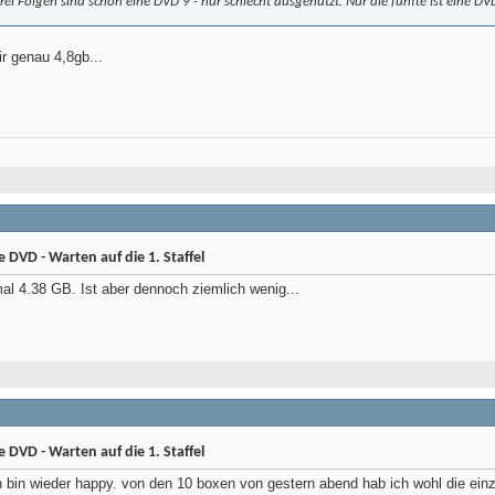
rei Folgen sind schon eine DVD 9 - nur schlecht ausgenutzt. Nur die fünfte ist eine DVD
r genau 4,8gb...
DVD - Warten auf die 1. Staffel
l 4.38 GB. Ist aber dennoch ziemlich wenig...
DVD - Warten auf die 1. Staffel
h bin wieder happy. von den 10 boxen von gestern abend hab ich wohl die ein