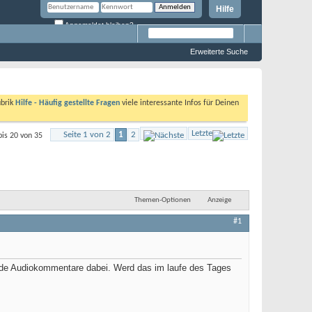
Hilfe
Angemeldet bleiben?
Erweiterte Suche
ubrik
Hilfe - Häufig gestellte Fragen
viele interessante Infos für Deinen
Letzte
Seite 1 von 2
1
2
bis 20 von 35
Themen-Optionen
Anzeige
#1
ide Audiokommentare dabei. Werd das im laufe des Tages