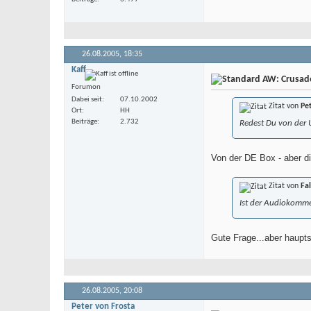
26.08.2005,
18:35
Kaff
AW: Crusade 
Forumon
Dabei seit
07.10.2002
Zitat von
Pe
Ort
HH
Beiträge
2.732
Redest Du von der 
Von der DE Box - aber die
Zitat von
Fa
Ist der Audiokomme
Gute Frage...aber haupts
26.08.2005,
20:08
Peter von Frosta