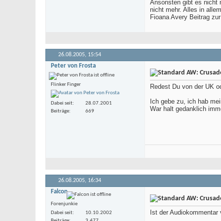
Ansonsten gibt es nicht 
nicht mehr. Alles in all
Fioana Avery Beitrag zur
26.08.2005,
15:54
Peter von Frosta
AW: Crusade 
Flinker Finger
Redest Du von der UK o
Ich gebe zu, ich hab me
Dabei seit
28.07.2001
War halt gedanklich imme
Beiträge
669
26.08.2005,
16:34
Falcon
AW: Crusade 
Forenjunkie
Ist der Audiokommentar 
Dabei seit
10.10.2002
Beiträge
3.477