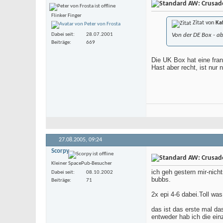
AW: Crusade 
Flinker Finger
Zitat von
Kaf
Dabei seit
28.07.2001
Von der DE Box - abe
Beiträge
669
Die UK Box hat eine fran
Hast aber recht, ist nur
27.08.2005,
09:24
Scorpy
AW: Crusade 
Kleiner SpacePub-Besucher
ich geh gestern mir-nich
Dabei seit
08.10.2002
bubbs.
Beiträge
71
2x epi 4-6 dabei.Toll was
das ist das erste mal da
entweder hab ich die ei