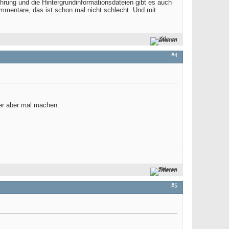
hrung und die Hintergrundinformationsdateien gibt es auch
ommentare, das ist schon mal nicht schlecht. Und mit
Zitieren
#4
er aber mal machen.
Zitieren
#5