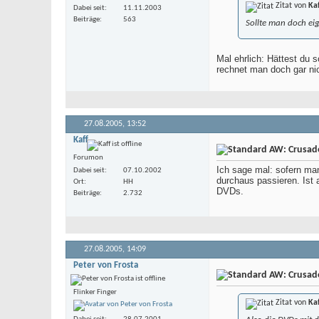
Zitat von
Kaf
Dabei seit
11.11.2003
Beiträge
563
Sollte man doch eig
Mal ehrlich: Hättest du 
rechnet man doch gar nic
27.08.2005,
13:52
Kaff
AW: Crusade 
Forumon
Ich sage mal: sofern man
Dabei seit
07.10.2002
durchaus passieren. Ist 
Ort
HH
DVDs.
Beiträge
2.732
27.08.2005,
14:09
Peter von Frosta
AW: Crusade 
Flinker Finger
Zitat von
Kaf