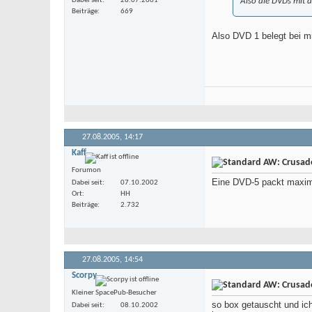
Dabei seit
28.07.2001
Also die DVDs mit d
Beiträge
669
Also DVD 1 belegt bei mi
27.08.2005,
14:17
Kaff
AW: Crusade 
Forumon
Eine DVD-5 packt maxima
Dabei seit
07.10.2002
Ort
HH
Beiträge
2.732
27.08.2005,
14:54
Scorpy
AW: Crusade 
Kleiner SpacePub-Besucher
so box getauscht und ic
Dabei seit
08.10.2002