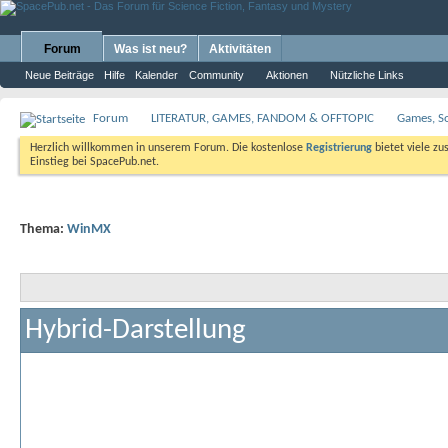
Forum
Was ist neu?
Aktivitäten
Neue Beiträge
Hilfe
Kalender
Community
Aktionen
Nützliche Links
Forum
LITERATUR, GAMES, FANDOM & OFFTOPIC
Games, S
Herzlich willkommen in unserem Forum. Die kostenlose
Registrierung
bietet viele zu
Einstieg bei SpacePub.net.
Thema:
WinMX
Hybrid-Darstellung