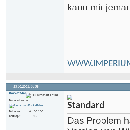
kann mir jema
WWW.IMPERIUM
23.10.2002,
18:59
RocketMan
Dauerschreiber
Dabei seit
01.06.2001
Beiträge
1.015
Das Problem ha