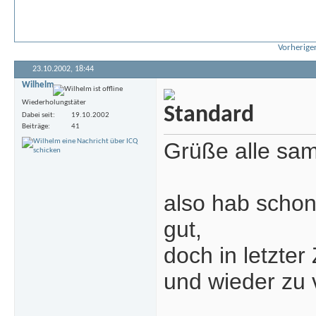
Vorheriger
23.10.2002,
18:44
Wilhelm
Wiederholungstäter
Dabei seit
19.10.2002
Beiträge
41
Grüße alle samt
also hab schon
gut,
doch in letzter
und wieder zu 