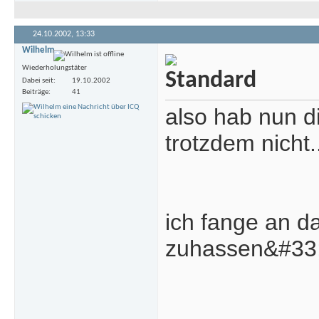
24.10.2002,
13:33
Wilhelm
Wiederholungstäter
Dabei seit
19.10.2002
Beiträge
41
also hab nun d
trotzdem nicht.
ich fange an d
zuhassen&#33