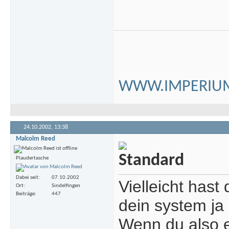
WWW.IMPERIUM
24.10.2002,
13:38
Malcolm Reed
Plaudertasche
Dabei seit
07.10.2002
Vielleicht hast
Ort
Sindelfingen
Beiträge
447
dein system ja 
Wenn du also e