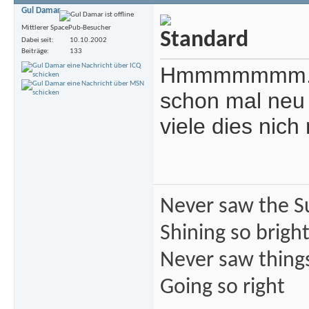
Gul Damar
Mittlerer SpacePub-Besucher
Dabei seit
10.10.2002
Beiträge
133
Hmmmmmmm.....
schon mal neu i
viele dies nic
Never saw the S
Shining so brigh
Never saw thing
Going so right