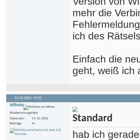
Version von Wi
mehr die Verbi
Fehlermeldunge
ich des Rätsel
Einfach die ne
geht, weiß ich 
23.10.2002,
19:05
Wilhelm
Wiederholungstäter
Dabei seit
19.10.2002
Beiträge
41
hab ich gerade