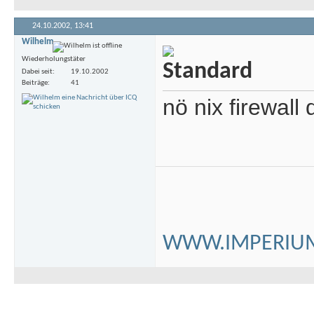
24.10.2002,
13:41
Wilhelm
Wiederholungstäter
Dabei seit
19.10.2002
Beiträge
41
nö nix firewall 
WWW.IMPERIUM