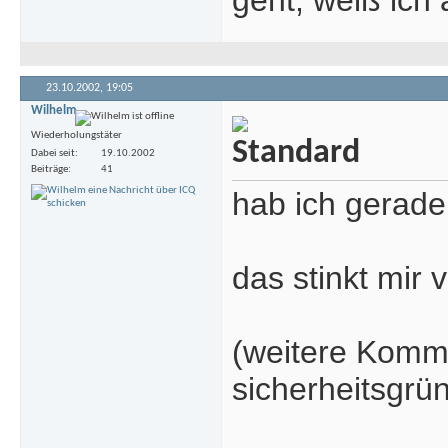
geht, weiß ich 
23.10.2002,
19:05
Wilhelm
Wiederholungstäter
Dabei seit
19.10.2002
Beiträge
41
hab ich gerade
das stinkt mir vi
(weitere Komme
sicherheitsgrü