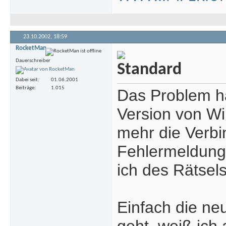
23.10.2002,
18:59
RocketMan
Dauerschreiber
Dabei seit
01.06.2001
Beiträge
1.015
Das Problem ha
Version von Wi
mehr die Verbi
Fehlermeldunge
ich des Rätsel
Einfach die ne