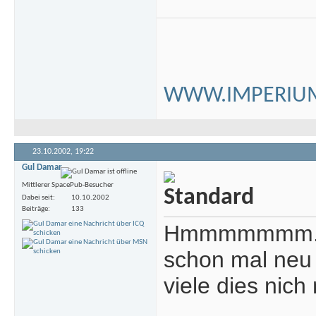
WWW.IMPERIUM
23.10.2002,
19:22
Gul Damar
Mittlerer SpacePub-Besucher
Dabei seit
10.10.2002
Beiträge
133
Hmmmmmmm.....
schon mal neu i
viele dies nic