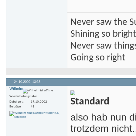
Never saw the S
Shining so brigh
Never saw thing
Going so right
24.10.2002,
13:33
Wilhelm
Wiederholungstäter
Dabei seit
19.10.2002
Beiträge
41
also hab nun d
trotzdem nicht.