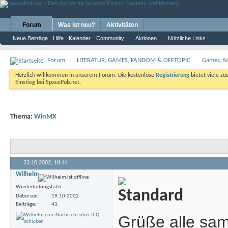
Forum
Was ist neu?
Aktivitäten
Neue Beiträge
Hilfe
Kalender
Community
Aktionen
Nützliche Links
Forum
LITERATUR, GAMES, FANDOM & OFFTOPIC
Games, S
Herzlich willkommen in unserem Forum. Die kostenlose
Registrierung
bietet viele zu
Einstieg bei SpacePub.net.
Thema:
WinMX
23.10.2002,
18:44
Wilhelm
Wiederholungstäter
Dabei seit
19.10.2002
Beiträge
41
Grüße alle samt