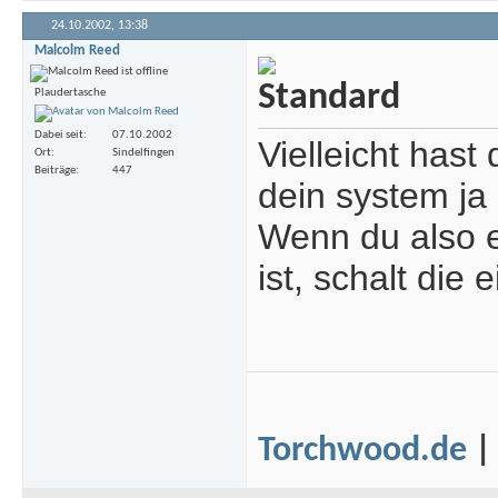
24.10.2002,
13:38
Malcolm Reed
Plaudertasche
Dabei seit
07.10.2002
Vielleicht hast
Ort
Sindelfingen
Beiträge
447
dein system ja 
Wenn du also e
ist, schalt die 
Torchwood.de