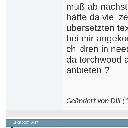
muß ab nächste
hätte da viel ze
übersetzten tex
bei mir angekom
children in ne
da torchwood au
anbieten ?
Geändert von Dill 
15.05.2007,
19:17