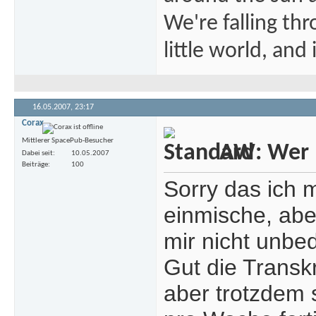
We're falling thr
little world, and 
16.05.2007,
23:17
Corax
Mittlerer SpacePub-Besucher
AW: Wer m
Dabei seit
10.05.2007
Beiträge
100
Sorry das ich 
einmische, abe
mir nicht unbed
Gut die Transkr
aber trotzdem s