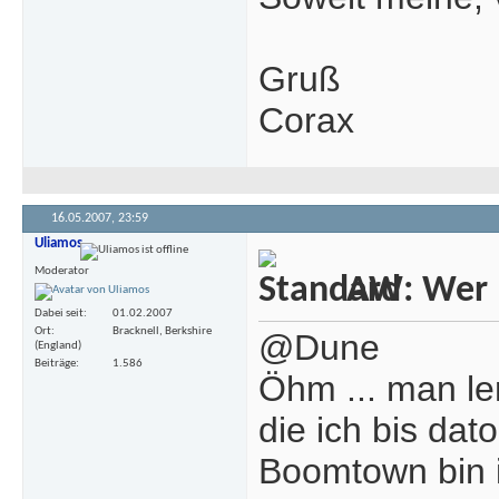
Gruß
Corax
16.05.2007,
23:59
Uliamos
Moderator
AW: Wer m
Dabei seit
01.02.2007
Ort
Bracknell, Berkshire
@Dune
(England)
Beiträge
1.586
Öhm ... man ler
die ich bis dat
Boomtown bin i