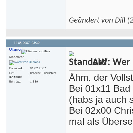
Geändert von Dill 
14.05.2007,
23:39
Uliamos
Moderator
AW: Wer m
Dabei seit
01.02.2007
Ort
Bracknell, Berkshire
Ähm, der Vollst
(England)
Beiträge
1.586
Bei 01x11 Bad W
(habs ja auch
Bei 02x00 Chri
mal als Überse