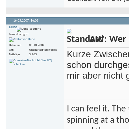
16.05.2007,
16:02
Dune
Foren-Halbgott
AW: Wer m
Dabei seit
08.10.2002
Ort
Uncharted territories
Kurze Zwischen
Beiträge
3.763
schon durchges
mir aber nicht 
I can feel it. Th
spinning at a tho