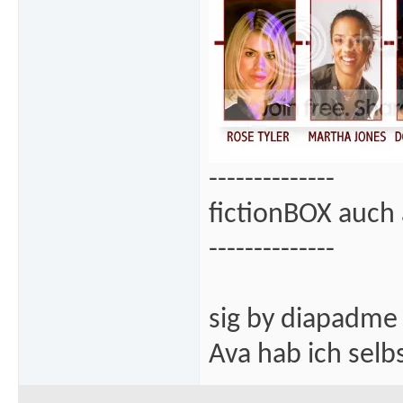
--------------
fictionBOX auch 
--------------
sig by diapadme
Ava hab ich sel