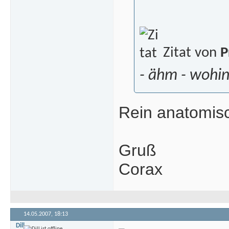
Zitat von
P
- ähm - wohin
Rein anatomisch
Gruß
Corax
14.05.2007,
18:13
Dill