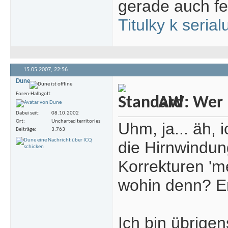
gerade auch fest
Titulky k seria
15.05.2007,
22:56
Dune
Foren-Halbgott
AW: Wer m
Dabei seit
08.10.2002
Ort
Uncharted territories
Uhm, ja... äh, 
Beiträge
3.763
die Hirnwindun
Korrekturen 'm
wohin denn? Em
Ich bin übrigen