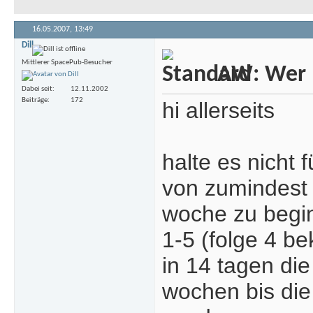
16.05.2007,
13:49
Dill
Mittlerer SpacePub-Besucher
AW: Wer m
Dabei seit
12.11.2002
Beiträge
172
hi allerseits
halte es nicht 
von zumindest 
woche zu begin
1-5 (folge 4 b
in 14 tagen di
wochen bis die