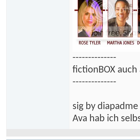
--------------
fictionBOX auch 
--------------
sig by diapadme
Ava hab ich sel