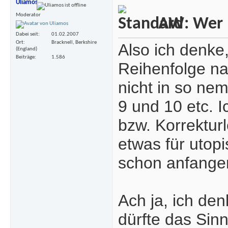
Uliamos
Moderator
AW: Wer m
Dabei seit
01.02.2007
Ort
Bracknell, Berkshire
Also ich denke
(England)
Beiträge
1.586
Reihenfolge na
nicht in so ne
9 und 10 etc. I
bzw. Korrektur
etwas für utop
schon anfangen
Ach ja, ich den
dürfte das Sin