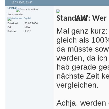
15.05.2007,
22:47
Crystal
Tastaturquäler
AW: Wer m
Dabei seit
23.05.2004
Ort
NRW
Mal ganz kurz:
Beiträge
1.216
gleich als 100
da müsste sow
werden, da ich 
hab gerade ges
nächste Zeit k
vergleichen.
Achja, werden 