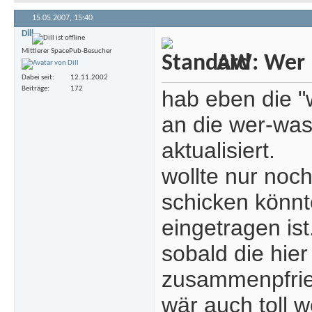
15.05.2007,
15:40
Dill
Mittlerer SpacePub-Besucher
AW: Wer m
Dabei seit
12.11.2002
Beiträge
172
hab eben die "
an die wer-wa
aktualisiert.
wollte nur noch
schicken könnt
eingetragen ist
sobald die hie
zusammenpfri
wär auch toll