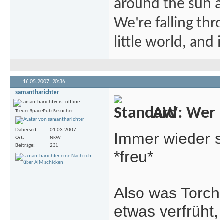
around the sun at
We're falling thr
little world, and 
16.05.2007,
20:36
samantharichter
AW: Wer m
Treuer SpacePub-Besucher
Dabei seit
01.03.2007
Immer wieder s
Ort
NRW
Beiträge
231
*freu*
Also was Torch
etwas verfrüht,