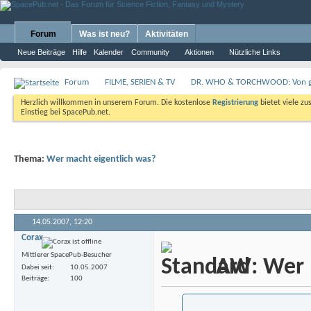
Forum
Was ist neu?
Aktivitäten
Neue Beiträge
Hilfe
Kalender
Community
Aktionen
Nützliche Links
Forum
FILME, SERIEN & TV
DR. WHO & TORCHWOOD: Von gan
Herzlich willkommen in unserem Forum. Die kostenlose
Registrierung
bietet viele zu
Einstieg bei SpacePub.net.
Thema:
Wer macht eigentlich was?
14.05.2007,
12:20
Corax
Mittlerer SpacePub-Besucher
AW: Wer m
Dabei seit
10.05.2007
Beiträge
100