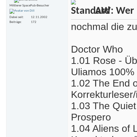
Mittlerer SpacePub-Besucher
AW: Wer m
Dabei seit
12.11.2002
Beiträge
172
nochmal die zu
Doctor Who
1.01 Rose - Übe
Uliamos 100%
1.02 The End of
Korrekturleser
1.03 The Quiet 
Prospero
1.04 Aliens of