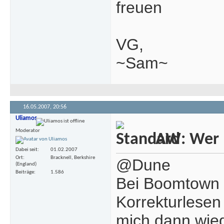
freuen
VG,
~Sam~
16.05.2007,
20:56
Uliamos
Moderator
AW: Wer m
Dabei seit
01.02.2007
Ort
Bracknell, Berkshire
@Dune
(England)
Beiträge
1.586
Bei Boomtown u
Korrekturlesen
mich dann wie