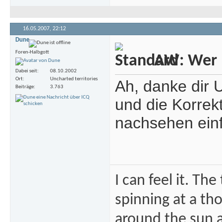
16.05.2007,
22:12
Dune
Foren-Halbgott
AW: Wer m
Dabei seit
08.10.2002
Ort
Uncharted territories
Ah, danke dir 
Beiträge
3.763
und die Korrek
nachsehen ein
I can feel it. Th
spinning at a tho
around the sun at