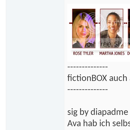
--------------
fictionBOX auch 
--------------
sig by diapadme
Ava hab ich sel