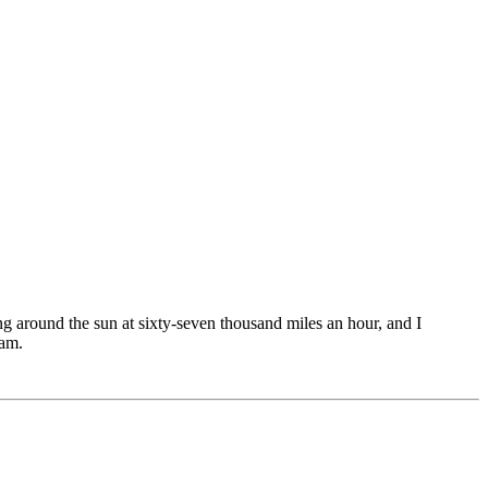
ling around the sun at sixty-seven thousand miles an hour, and I
 am.