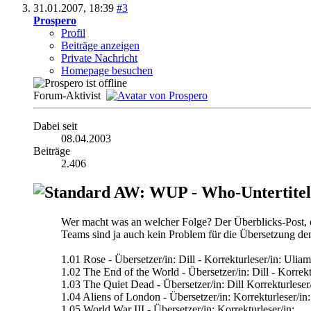
31.01.2007,
18:39
#3
Prospero
Profil
Beiträge anzeigen
Private Nachricht
Homepage besuchen
Forum-Aktivist
Dabei seit
08.04.2003
Beiträge
2.406
AW: WUP - Who-Untertitel
Wer macht was an welcher Folge? Der Überblicks-Post, e
Teams sind ja auch kein Problem für die Übersetzung denk
1.01 Rose - Übersetzer/in: Dill - Korrekturleser/in: Ulia
1.02 The End of the World - Übersetzer/in: Dill - Korrekt
1.03 The Quiet Dead - Übersetzer/in: Dill Korrekturleser
1.04 Aliens of London - Übersetzer/in: Korrekturleser/in:
1.05 World War III - Übersetzer/in: Korrekturleser/in: