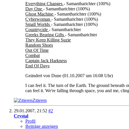
Everything Changes
- Samantharichter (100%)
Day One
- Samantharichter (100%)
Ghost Machine
- Samantharichter (100%)
Cyberwoman
- Samantharichter (100%)
Small Worlds
- Samantharichter (100%)
Countrycide
- Samantharichter
Greeks Bearing Gifts
- Samantharichter
They Keep Killing Suzie
Random Shoes
Out Of Time
Combat
Captain Jack Harkness
End Of Days
Geändert von Dune (01.10.2007 um
16:08
Uhr)
I can feel it. The turn of the Earth. The ground beneath ou
can feel it. We're falling through space, you and me, clingin
Zitieren
29.01.2007,
21:52
#2
Crystal
Profil
Beiträge anzeigen