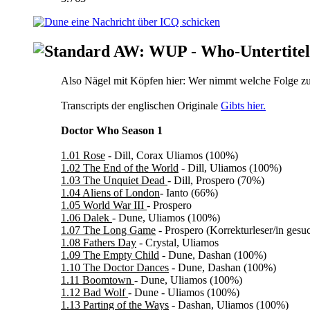
AW: WUP - Who-Untertitel
Also Nägel mit Köpfen hier: Wer nimmt welche Folge z
Transcripts der englischen Originale
Gibts hier.
Doctor Who Season 1
1.01 Rose
- Dill, Corax Uliamos (100%)
1.02 The End of the World
- Dill, Uliamos (100%)
1.03 The Unquiet Dead
- Dill, Prospero (70%)
1.04 Aliens of London
- Ianto (66%)
1.05 World War III
- Prospero
1.06 Dalek
- Dune, Uliamos (100%)
1.07 The Long Game
- Prospero (Korrekturleser/in gesuc
1.08 Fathers Day
- Crystal, Uliamos
1.09 The Empty Child
- Dune, Dashan (100%)
1.10 The Doctor Dances
- Dune, Dashan (100%)
1.11 Boomtown
- Dune, Uliamos (100%)
1.12 Bad Wolf
- Dune - Uliamos (100%)
1.13 Parting of the Ways
- Dashan, Uliamos (100%)