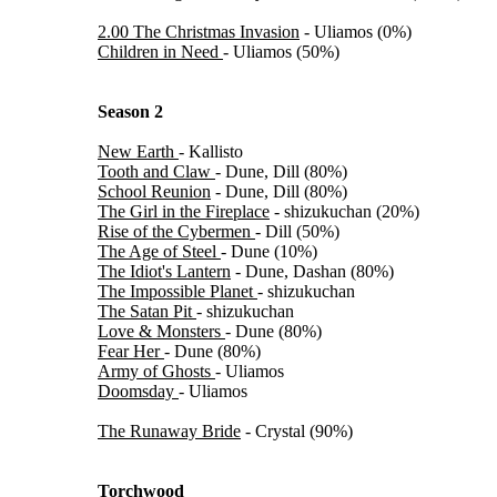
2.00 The Christmas Invasion
- Uliamos (0%)
Children in Need
- Uliamos (50%)
Season 2
New Earth
- Kallisto
Tooth and Claw
- Dune, Dill (80%)
School Reunion
- Dune, Dill (80%)
The Girl in the Fireplace
- shizukuchan (20%)
Rise of the Cybermen
- Dill (50%)
The Age of Steel
- Dune (10%)
The Idiot's Lantern
- Dune, Dashan (80%)
The Impossible Planet
- shizukuchan
The Satan Pit
- shizukuchan
Love & Monsters
- Dune (80%)
Fear Her
- Dune (80%)
Army of Ghosts
- Uliamos
Doomsday
- Uliamos
The Runaway Bride
- Crystal (90%)
Torchwood