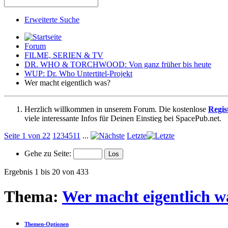
Erweiterte Suche
Forum
FILME, SERIEN & TV
DR. WHO & TORCHWOOD: Von ganz früher bis heute
WUP: Dr. Who Untertitel-Projekt
Wer macht eigentlich was?
Herzlich willkommen in unserem Forum. Die kostenlose
Regis
viele interessante Infos für Deinen Einstieg bei SpacePub.net.
Seite 1 von 22
1
2
3
4
5
11
...
Letzte
Gehe zu Seite:
Ergebnis 1 bis 20 von 433
Thema:
Wer macht eigentlich w
Themen-Optionen