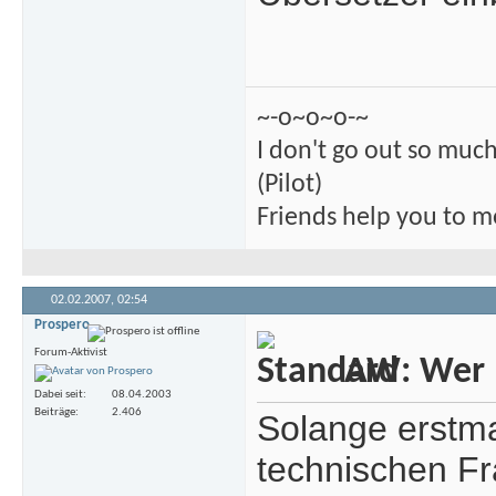
~-o~o~o-~
I don't go out so much
(Pilot)
Friends help you to m
02.02.2007,
02:54
Prospero
Forum-Aktivist
AW: Wer m
Dabei seit
08.04.2003
Beiträge
2.406
Solange erstma
technischen Fr