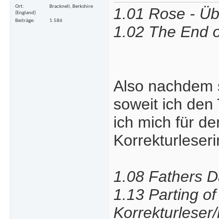
Ort
Bracknell, Berkshire
1.01 Rose - Übe
(England)
Beiträge
1.586
1.02 The End of
Also nachdem s
soweit ich de
ich mich für de
Korrekturleser
1.08 Fathers Da
1.13 Parting o
Korrekturleser/