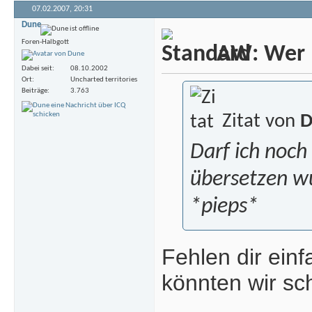
07.02.2007,
20:31
Dune
Foren-Halbgott
AW: Wer m
Dabei seit
08.10.2002
Ort
Uncharted territories
Beiträge
3.763
Zitat von
D
Darf ich noch
übersetzen wü
*pieps*
Fehlen dir ein
könnten wir sch