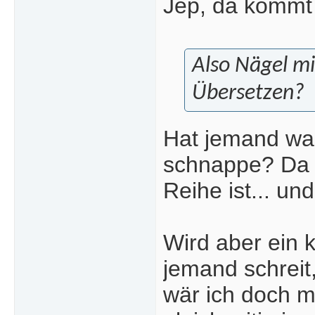
Jep, da kommt 
Also Nägel m
Übersetzen?
Hat jemand was
schnappe? Da h
Reihe ist... u
Wird aber ein k
jemand schreit,
wär ich doch m