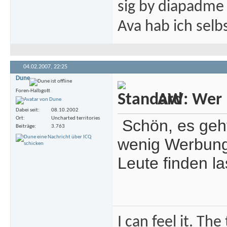
sig by diapadme
Ava hab ich sel
04.02.2007,
22:25
Dune
Foren-Halbgott
AW: Wer m
Dabei seit
08.10.2002
Ort
Uncharted territories
Schön, es geht
Beiträge
3.763
wenig Werbung 
Leute finden la
I can feel it. Th