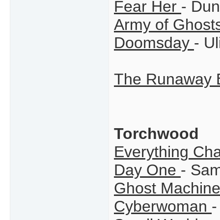
Fear Her
- Du
Army of Ghost
Doomsday
- U
The Runaway 
Torchwood
Everything Ch
Day One
- Sam
Ghost Machin
Cyberwoman
-