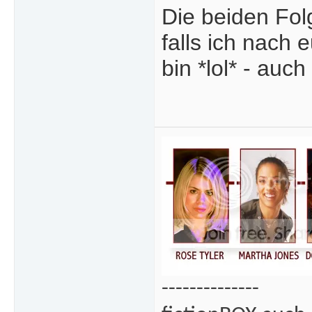
Die beiden Fol
falls ich nach 
bin *lol* - auc
--------------