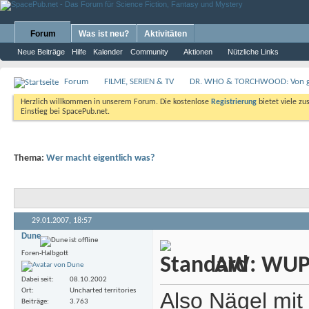
Forum
Was ist neu?
Aktivitäten
Neue Beiträge
Hilfe
Kalender
Community
Aktionen
Nützliche Links
Forum
FILME, SERIEN & TV
DR. WHO & TORCHWOOD: Von gan
Herzlich willkommen in unserem Forum. Die kostenlose
Registrierung
bietet viele zu
Einstieg bei SpacePub.net.
Thema:
Wer macht eigentlich was?
29.01.2007,
18:57
Dune
Foren-Halbgott
AW: WUP -
Dabei seit
08.10.2002
Ort
Uncharted territories
Also Nägel mit
Beiträge
3.763