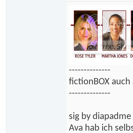
--------------
fictionBOX auch 
--------------
sig by diapadme
Ava hab ich sel