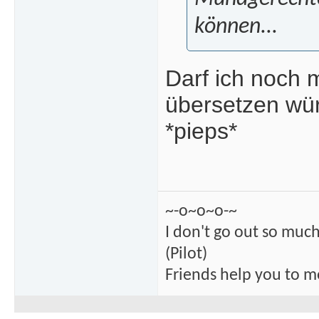
können...
Darf ich noch m
übersetzen wür
*pieps*
~-o~o~o-~
I don't go out so much
(Pilot)
Friends help you to m