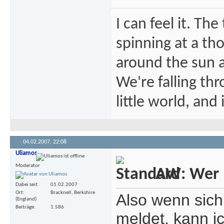
I can feel it. Th
spinning at a tho
around the sun at
We're falling thr
little world, and 
04.02.2007,
22:08
Uliamos
Moderator
AW: Wer m
Dabei seit
01.02.2007
Ort
Bracknell, Berkshire
Also wenn sich
(England)
Beiträge
1.586
meldet, kann 