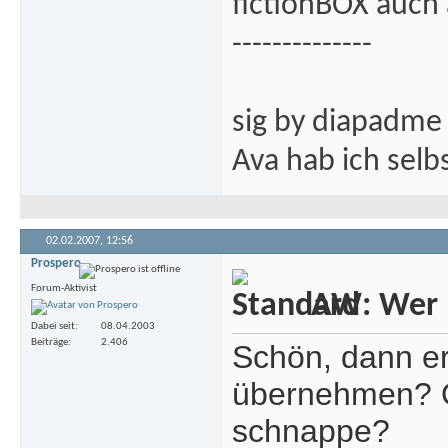
fictionBOX auch 
--------------
sig by diapadme
Ava hab ich sel
02.02.2007,
12:56
Prospero
Forum-Aktivist
AW: Wer m
Dabei seit
08.04.2003
Beiträge
2.406
Schön, dann e
übernehmen? O
schnappe?