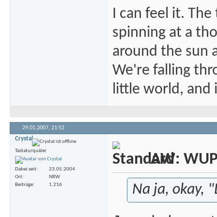
I can feel it. Th
spinning at a tho
around the sun at
We're falling thr
little world, and 
29.01.2007,
21:52
Crystal
Tastaturquäler
AW: WUP -
Dabei seit
23.05.2004
Ort
NRW
Beiträge
1.216
Na ja, okay, "L