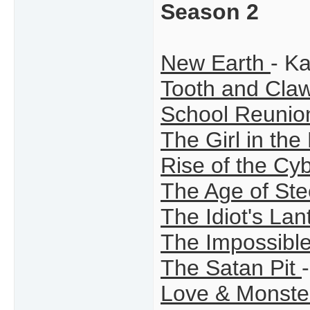
Season 2
New Earth
- Ka
Tooth and Cla
School Reunio
The Girl in the
Rise of the C
The Age of St
The Idiot's Lan
The Impossibl
The Satan Pit
Love & Monst