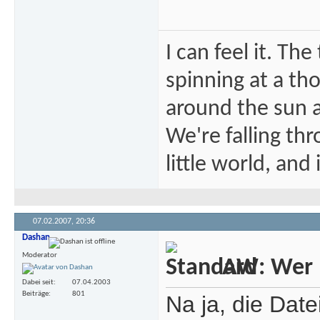
I can feel it. Th
spinning at a tho
around the sun at
We're falling thr
little world, and 
07.02.2007,
20:36
Dashan
Moderator
AW: Wer m
Dabei seit
07.04.2003
Beiträge
801
Na ja, die Date