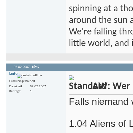
spinning at a tho
around the sun at
We're falling thr
little world, and 
07.02.2007,
16:47
Ianto
Grad reingestolpert
AW: Wer m
Dabei seit
07.02.2007
Beiträge
1
Falls niemand 
1.04 Aliens of