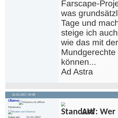
Farscape-Proje
was grundsätzli
Tage und mach
steige ich auc
wie das mit der
Mundgerechte e
können...
Ad Astra
02.02.2007,
09:48
Uliamos
Moderator
AW: Wer m
Dabei seit
01.02.2007