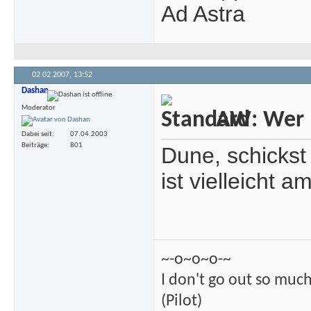
Ad Astra
02.02.2007,
13:52
Dashan
Moderator
AW: Wer m
Dabei seit
07.04.2003
Beiträge
801
Dune, schickst
ist vielleicht a
~-o~o~o-~
I don't go out so much
(Pilot)