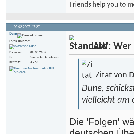
Friends help you to m
02.02.2007,
17:27
Dune
Foren-Halbgott
AW: Wer m
Dabei seit
08.10.2002
Ort
Uncharted territories
Beiträge
3.763
Zitat von
D
Dune, schicks
vielleicht am 
Die 'Folgen' w
deutschen Über