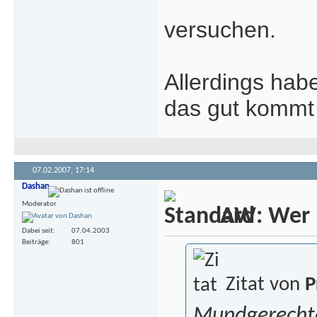
versuchen.
Allerdings hab
das gut kommt
07.02.2007,
17:14
Dashan
Moderator
AW: Wer m
Dabei seit
07.04.2003
Beiträge
801
Zitat von
P
Mundgerechte 