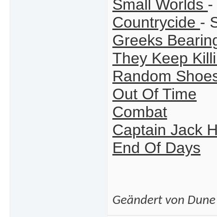
Small Worlds
-
Countrycide
- 
Greeks Bearing
They Keep Kill
Random Shoe
Out Of Time
Combat
Captain Jack 
End Of Days
Geändert von Dune