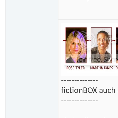
--------------
fictionBOX auch 
--------------