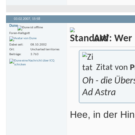
03.02.2007,
15:58
Dune
Foren-Halbgott
AW: Wer m
Dabei seit
08.10.2002
Ort
Uncharted territories
Beiträge
3.763
Zitat von
P
Oh - die Übers
Ad Astra
Hee, in der Hi