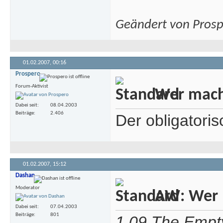
Geändert von Pros
01.02.2007,
00:16
Prospero
Forum-Aktivist
Wer macht
Dabei seit
08.04.2003
Beiträge
2.406
Der obligatori
01.02.2007,
15:12
Dashan
Moderator
AW: Wer m
Dabei seit
07.04.2003
Beiträge
801
1.09 The Empty