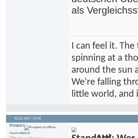
als Vergleichss
I can feel it. Th
spinning at a tho
around the sun at
We're falling thr
little world, and 
02.02.2007,
23:56
Prospero
Forum-Aktivist