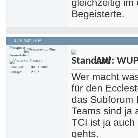
gleichzeitig im
Begeisterte.
31.01.2007,
18:39
Prospero
Forum-Aktivist
AW: WUP -
Dabei seit
08.04.2003
Beiträge
2.406
Wer macht was 
für den Eccles
das Subforum 
Teams sind ja 
TCI ist ja auch
gehts.