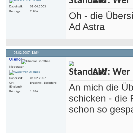
AW: Wer m
Dabei seit
08.04.2003
Beiträge
2.406
Oh - die Übersi
Ad Astra
03.02.2007,
12:54
Uliamos
Moderator
AW: Wer m
Dabei seit
01.02.2007
Ort
Bracknell, Berkshire
An mich die Ü
(England)
Beiträge
1.586
schicken - die 
schon so gesp