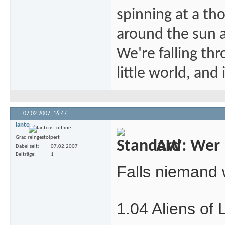
spinning at a tho
around the sun at
We're falling thr
little world, and 
07.02.2007,
16:47
Ianto
Grad reingestolpert
AW: Wer m
Dabei seit
07.02.2007
Beiträge
1
Falls niemand 
1.04 Aliens of