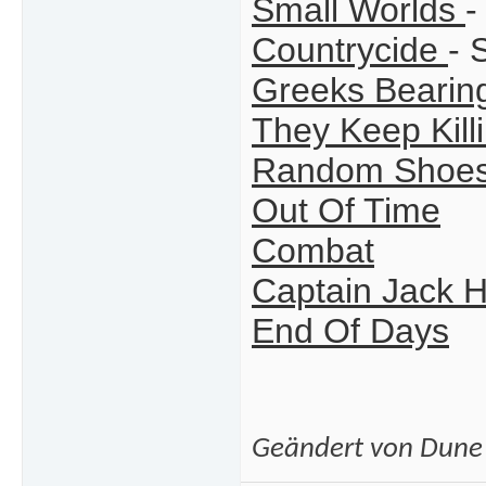
Small Worlds
-
Countrycide
- 
Greeks Bearing
They Keep Kill
Random Shoe
Out Of Time
Combat
Captain Jack 
End Of Days
Geändert von Dune