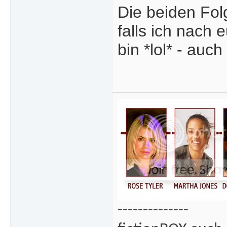
Die beiden Fol
falls ich nach 
bin *lol* - auc
--------------