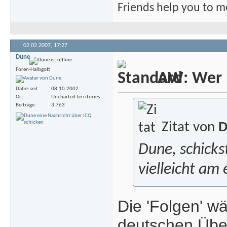
Friends help you to m
02.02.2007,
17:27
Dune
Foren-Halbgott
AW: Wer m
Dabei seit
08.10.2002
Ort
Uncharted territories
Beiträge
3.763
Zitat von
D
Dune, schicks
vielleicht am 
Die 'Folgen' w
deutschen Über