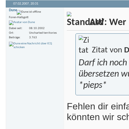
07.02.2007,
20:31
Dune
Foren-Halbgott
AW: Wer m
Dabei seit
08.10.2002
Ort
Uncharted territories
Beiträge
3.763
Zitat von
D
Darf ich noch
übersetzen wü
*pieps*
Fehlen dir ein
könnten wir sch