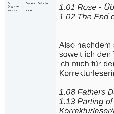
Ort
Bracknell, Berkshire
1.01 Rose - Übe
(England)
Beiträge
1.586
1.02 The End of
Also nachdem s
soweit ich de
ich mich für de
Korrekturleser
1.08 Fathers Da
1.13 Parting o
Korrekturleser/