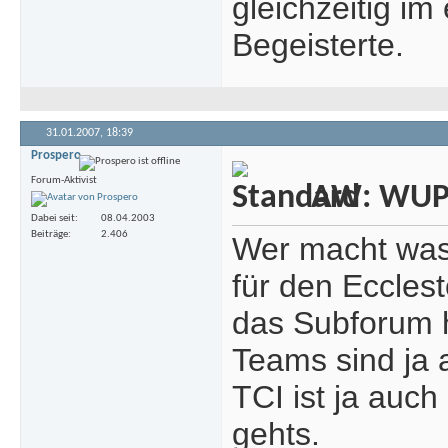
gleichzeitig im
Begeisterte.
31.01.2007,
18:39
Prospero
Forum-Aktivist
AW: WUP -
Dabei seit
08.04.2003
Beiträge
2.406
Wer macht was 
für den Eccles
das Subforum 
Teams sind ja 
TCI ist ja auch
gehts.