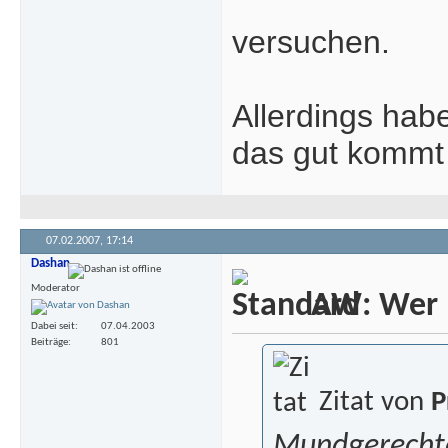
versuchen.
Allerdings hab
das gut kommt
07.02.2007,
17:14
Dashan
Moderator
AW: Wer m
Dabei seit
07.04.2003
Beiträge
801
Zitat von
P
Mundgerechte 