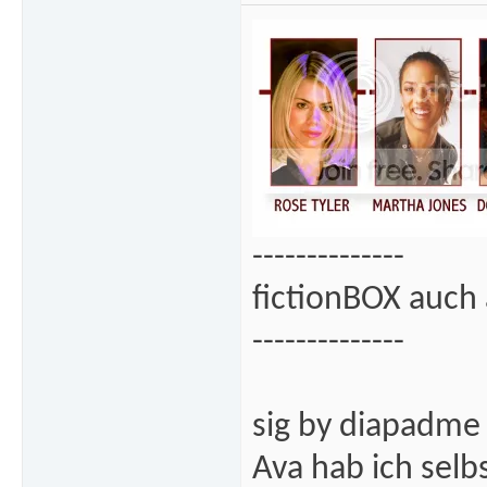
--------------
fictionBOX auch 
--------------
sig by diapadme
Ava hab ich sel