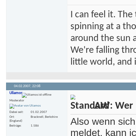
I can feel it. Th
spinning at a tho
around the sun at
We're falling thr
little world, and 
04.02.2007,
22:08
Uliamos
Moderator
AW: Wer m
Dabei seit
01.02.2007
Ort
Bracknell, Berkshire
Also wenn sich
(England)
Beiträge
1.586
meldet, kann 