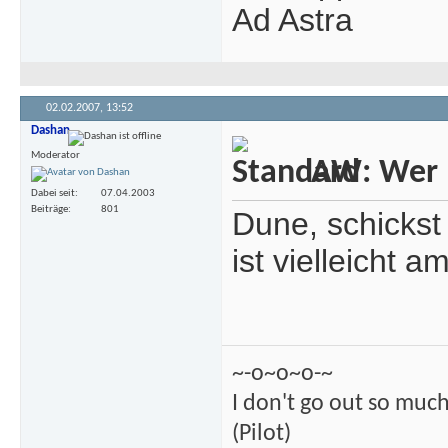
Ad Astra
02.02.2007,
13:52
Dashan
Moderator
AW: Wer m
Dabei seit
07.04.2003
Beiträge
801
Dune, schickst
ist vielleicht a
~-o~o~o-~
I don't go out so much
(Pilot)