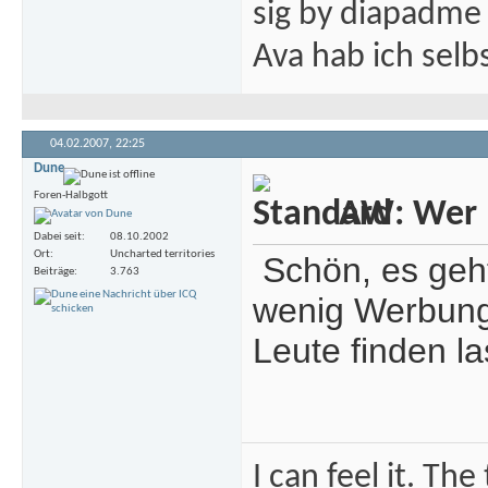
sig by diapadme
Ava hab ich sel
04.02.2007,
22:25
Dune
Foren-Halbgott
AW: Wer m
Dabei seit
08.10.2002
Ort
Uncharted territories
Schön, es geht
Beiträge
3.763
wenig Werbung 
Leute finden la
I can feel it. Th