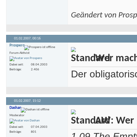
Geändert von Pros
01.02.2007,
00:16
Prospero
Forum-Aktivist
Wer macht
Dabei seit
08.04.2003
Beiträge
2.406
Der obligatori
01.02.2007,
15:12
Dashan
Moderator
AW: Wer m
Dabei seit
07.04.2003
Beiträge
801
1.09 The Empty