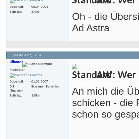
AW: Wer m
Dabei seit
08.04.2003
Beiträge
2.406
Oh - die Übersi
Ad Astra
03.02.2007,
12:54
Uliamos
Moderator
AW: Wer m
Dabei seit
01.02.2007
Ort
Bracknell, Berkshire
An mich die Ü
(England)
Beiträge
1.586
schicken - die 
schon so gesp