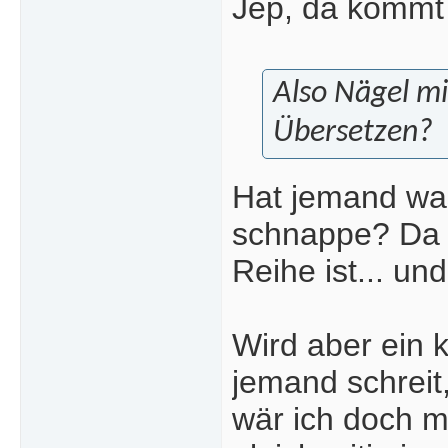
Jep, da kommt 
Also Nägel m
Übersetzen?
Hat jemand was
schnappe? Da h
Reihe ist... u
Wird aber ein k
jemand schreit,
wär ich doch m