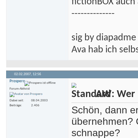
fictionBOX auch 
--------------
sig by diapadme
Ava hab ich sel
02.02.2007,
12:56
Prospero
Forum-Aktivist
AW: Wer m
Dabei seit
08.04.2003
Beiträge
2.406
Schön, dann e
übernehmen? O
schnappe?