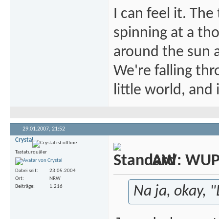
I can feel it. Th
spinning at a tho
around the sun at
We're falling thr
little world, and 
29.01.2007,
21:52
Crystal
Tastaturquäler
AW: WUP -
Dabei seit
23.05.2004
Ort
NRW
Beiträge
1.216
Na ja, okay, "L