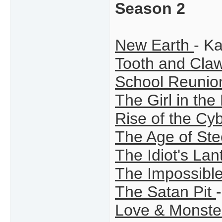
Season 2
New Earth
- Ka
Tooth and Cla
School Reunio
The Girl in the
Rise of the C
The Age of St
The Idiot's Lan
The Impossibl
The Satan Pit
Love & Monst