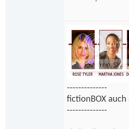
--------------
fictionBOX auch 
--------------