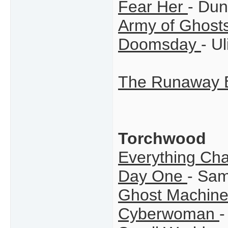
Fear Her
- Du
Army of Ghost
Doomsday
- U
The Runaway 
Torchwood
Everything Ch
Day One
- Sam
Ghost Machin
Cyberwoman
-