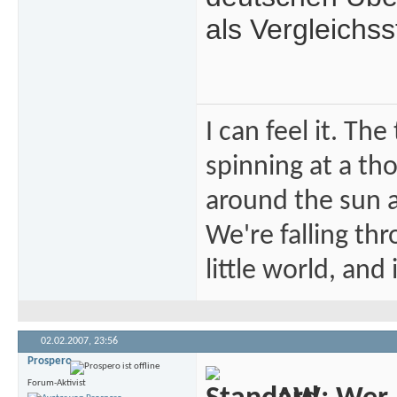
als Vergleichss
I can feel it. Th
spinning at a tho
around the sun at
We're falling thr
little world, and 
02.02.2007,
23:56
Prospero
Forum-Aktivist