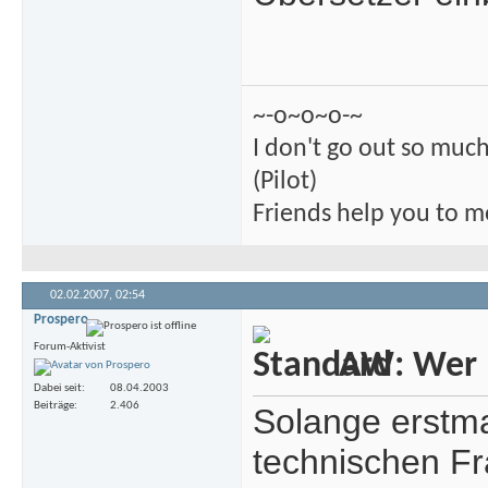
~-o~o~o-~
I don't go out so much
(Pilot)
Friends help you to m
02.02.2007,
02:54
Prospero
Forum-Aktivist
AW: Wer m
Dabei seit
08.04.2003
Beiträge
2.406
Solange erstma
technischen Fr