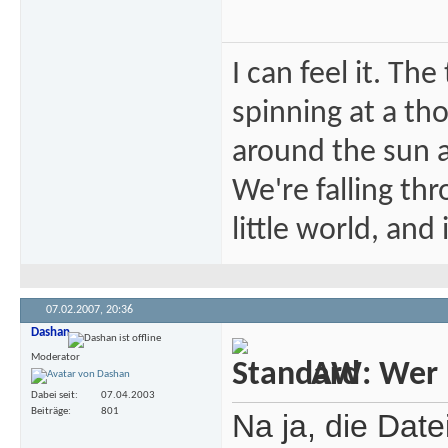
I can feel it. Th
spinning at a tho
around the sun at
We're falling thr
little world, and 
07.02.2007,
20:36
Dashan
Moderator
AW: Wer m
Dabei seit
07.04.2003
Beiträge
801
Na ja, die Date