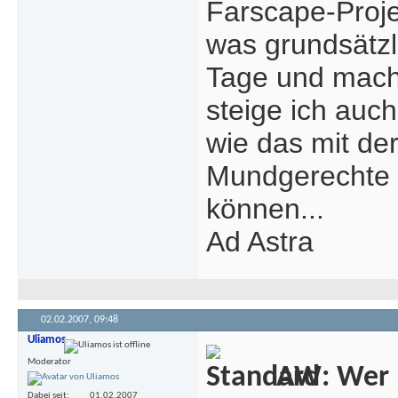
Farscape-Proje
was grundsätzli
Tage und mach
steige ich auc
wie das mit der
Mundgerechte e
können...
Ad Astra
02.02.2007,
09:48
Uliamos
Moderator
AW: Wer m
Dabei seit
01.02.2007