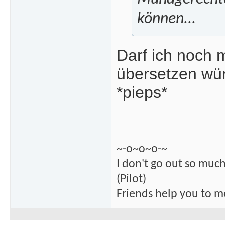
können...
Darf ich noch m
übersetzen wür
*pieps*
~-o~o~o-~
I don't go out so much
(Pilot)
Friends help you to m