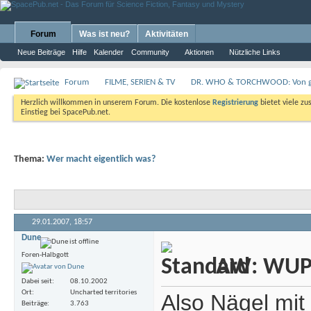
Forum
Was ist neu?
Aktivitäten
Neue Beiträge
Hilfe
Kalender
Community
Aktionen
Nützliche Links
Forum
FILME, SERIEN & TV
DR. WHO & TORCHWOOD: Von gan
Herzlich willkommen in unserem Forum. Die kostenlose
Registrierung
bietet viele zu
Einstieg bei SpacePub.net.
Thema:
Wer macht eigentlich was?
29.01.2007,
18:57
Dune
Foren-Halbgott
AW: WUP -
Dabei seit
08.10.2002
Ort
Uncharted territories
Also Nägel mit
Beiträge
3.763