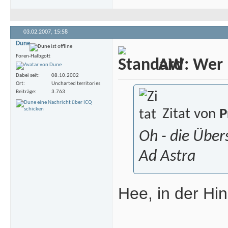
03.02.2007,
15:58
Dune
Foren-Halbgott
AW: Wer m
Dabei seit
08.10.2002
Ort
Uncharted territories
Beiträge
3.763
Zitat von
P
Oh - die Übers
Ad Astra
Hee, in der Hi