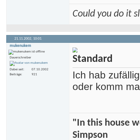
Could you do it 
21.11.2002,
10:01
mukenukem
Dauerschreiber
Dabei seit
07.10.2002
Ich hab zufälli
Beiträge
921
oder komm mal
"In this house 
Simpson