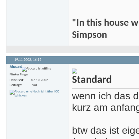
"In this house 
Simpson
19.11.2002,
18:19
Alucard
Flinker Finger
Dabei seit
07.10.2002
Beiträge
760
wenn ich das d
kurz am anfan
btw das ist eig