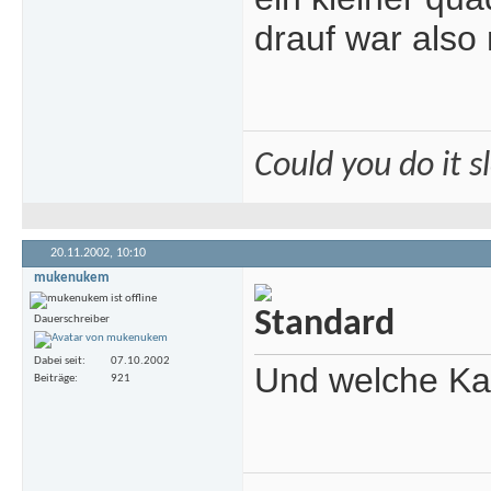
drauf war also 
Could you do it 
20.11.2002,
10:10
mukenukem
Dauerschreiber
Dabei seit
07.10.2002
Und welche Ka
Beiträge
921