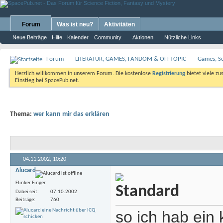
Forum
Was ist neu?
Aktivitäten
Neue Beiträge
Hilfe
Kalender
Community
Aktionen
Nützliche Links
Forum
LITERATUR, GAMES, FANDOM & OFFTOPIC
Games, S
Herzlich willkommen in unserem Forum. Die kostenlose
Registrierung
bietet viele zu
Einstieg bei SpacePub.net.
Thema:
wer kann mir das erklären
04.11.2002,
10:20
Alucard
Flinker Finger
Dabei seit
07.10.2002
Beiträge
760
so ich hab ein