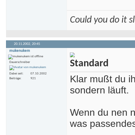
Could you do it 
20.11.2002,
20:45
mukenukem
Dauerschreiber
Dabei seit
07.10.2002
Klar mußt du ih
Beiträge
921
sondern läuft.
Wenn du nen ne
was passendes