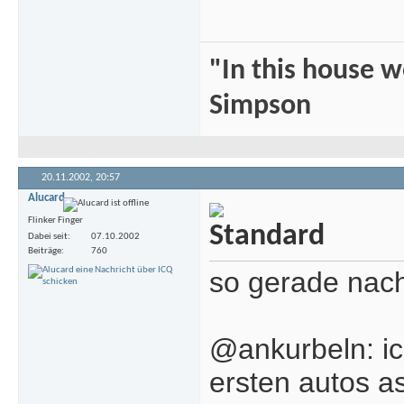
"In this house 
Simpson
20.11.2002,
20:57
Alucard
Flinker Finger
Dabei seit
07.10.2002
Beiträge
760
so gerade nac
@ankurbeln: ich
ersten autos a