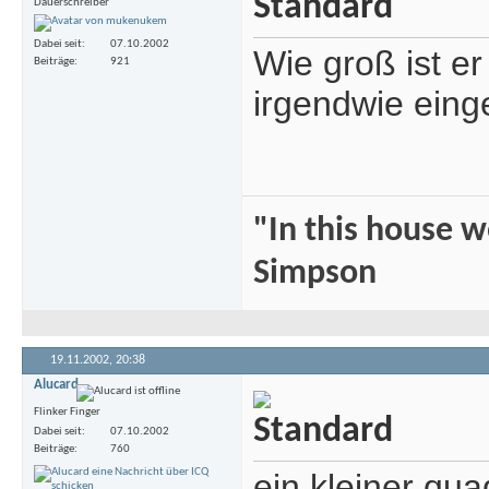
Dauerschreiber
Dabei seit
07.10.2002
Wie groß ist er
Beiträge
921
irgendwie eing
"In this house 
Simpson
19.11.2002,
20:38
Alucard
Flinker Finger
Dabei seit
07.10.2002
Beiträge
760
ein kleiner qua