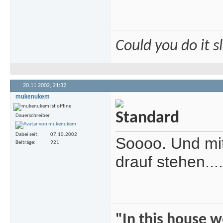
Could you do it 
20.11.2002,
21:32
mukenukem
Dauerschreiber
Dabei seit
07.10.2002
Soooo. Und mit
Beiträge
921
drauf stehen....
"In this house 