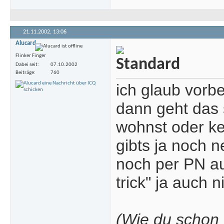
21.11.2002,
13:06
Alucard
Flinker Finger
Dabei seit
07.10.2002
Beiträge
760
ich glaub vorb
dann geht das
wohnst oder kein
gibts ja noch n
noch per PN au
trick" ja auch n
(Wie du schon 