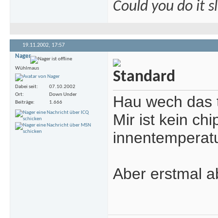
Could you do it 
19.11.2002,
17:57
Nager
Wühlmaus
Dabei seit
07.10.2002
Ort
Down Under
Hau wech das t
Beiträge
1.666
Mir ist kein ch
innentemperatu
Aber erstmal a