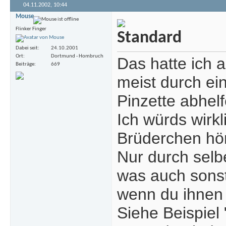
04.11.2002,
10:44
Mouse
Flinker Finger
Dabei seit
24.10.2001
Ort
Dortmund - Hombruch
Das hatte ich 
Beiträge
669
meist durch ei
Pinzette abhelf
Ich würds wirk
Brüderchen hö
Nur durch selb
was auch sonst
wenn du ihnen 
Siehe Beispiel