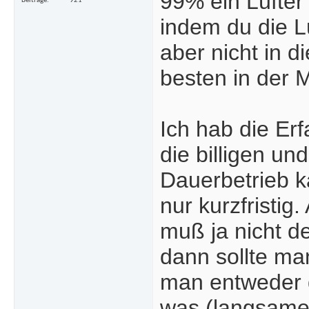
99% ein Lüfter 
Beiträge
921
indem du die Lü
aber nicht in d
besten in der M
Ich hab die Er
die billigen u
Dauerbetrieb ka
nur kurzfristig
muß ja nicht d
dann sollte ma
man entweder d
was (langsamer