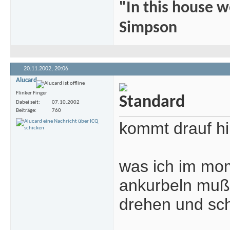
"In this house 
Simpson
20.11.2002,
20:06
Alucard
Flinker Finger
Dabei seit
07.10.2002
Beiträge
760
kommt drauf hi
was ich im mom
ankurbeln muß 
drehen und sc