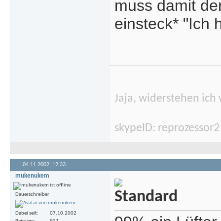
muss damit de
einsteck* "Ich 
Jaja, widerstehen ich 
skypeID: reprozessor2
04.11.2002,
12:33
mukenukem
Dauerschreiber
Dabei seit
07.10.2002