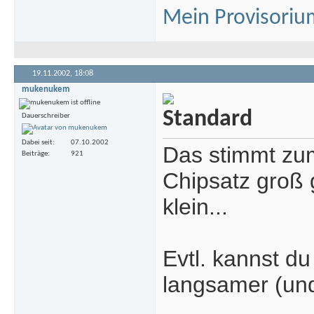
Mein Provisoriu
19.11.2002,
18:08
mukenukem
Dauerschreiber
Dabei seit
07.10.2002
Das stimmt zum
Beiträge
921
Chipsatz groß g
klein...
Evtl. kannst du
langsamer (und 