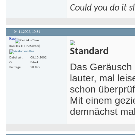
Could you do it 
04.11.2002,
10:31
Kasi
KasiHasi (+TubeMaster)
Dabei seit
08.10.2002
Ort
Erfurt
Das Geräusch 
Beiträge
20.892
lauter, mal lei
schon überprüf
Mit einem gezi
demnächst mal