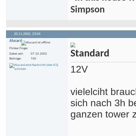
Simpson
20.11.2002,
23:04
Alucard
Flinker Finger
Dabei seit
07.10.2002
Beiträge
760
12V
vielelciht brau
sich nach 3h be
ganzen tower z