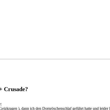
 + Crusade?
e:
 Geizkragen
), dann ich den Dornröschenschlaf geführt hatte und leide