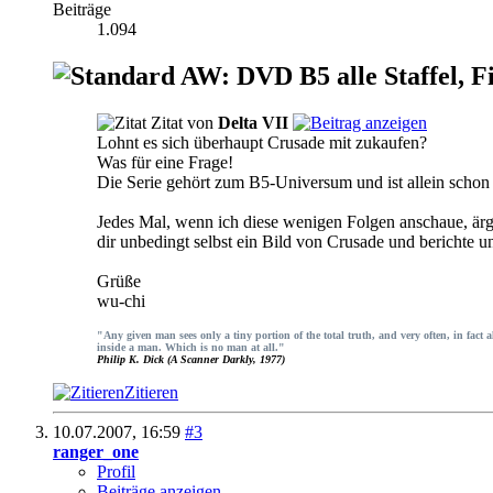
Beiträge
1.094
AW: DVD B5 alle Staffel, F
Zitat von
Delta VII
Lohnt es sich überhaupt Crusade mit zukaufen?
Was für eine Frage!
Die Serie gehört zum B5-Universum und ist allein schon 
Jedes Mal, wenn ich diese wenigen Folgen anschaue, ärg
dir unbedingt selbst ein Bild von Crusade und berichte 
Grüße
wu-chi
"Any given man sees only a tiny portion of the total truth, and very often, in fact 
inside a man. Which is no man at all."
Philip K. Dick (A Scanner Darkly, 1977)
Zitieren
10.07.2007,
16:59
#3
ranger_one
Profil
Beiträge anzeigen