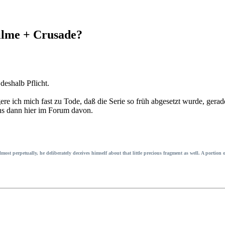
ilme + Crusade?
deshalb Pflicht.
ere ich mich fast zu Tode, daß die Serie so früh abgesetzt wurde, ger
uns dann hier im Forum davon.
almost perpetually, he deliberately deceives himself about that little precious fragment as well. A porti