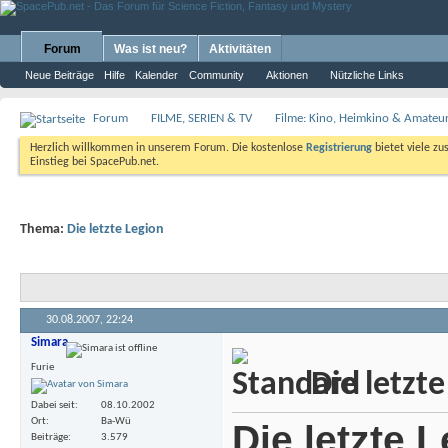
Forum
Was ist neu?
Aktivitäten
Neue Beiträge
Hilfe
Kalender
Community
Aktionen
Nützliche Links
Forum
FILME, SERIEN & TV
Filme: Kino, Heimkino & Amateu
Herzlich willkommen in unserem Forum. Die kostenlose
Registrierung
bietet viele zu
Einstieg bei SpacePub.net.
Thema:
Die letzte Legion
30.08.2007,
22:24
Simara
Furie
Die letzte
Dabei seit
08.10.2002
Ort
Ba-Wü
Die letzte 
Beiträge
3.579