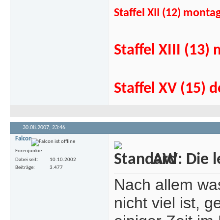
Staffel XII (12) mont
Staffel XIII (1
Staffel XV (15)
30.08.2007,
23:46
Falcon
Forenjunkie
AW: Die l
Dabei seit
10.10.2002
Beiträge
3.477
Nach allem wa
nicht viel ist, 