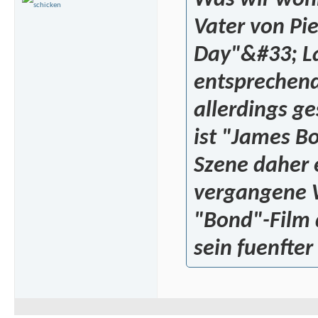
Was wir wohl
Vater von Pi
Day"&#33; La
entsprechend
allerdings g
ist "James B
Szene daher 
vergangene W
"Bond"-Film 
sein fuenfter