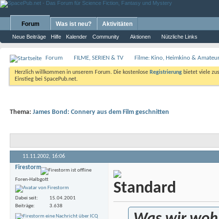
Forum
Was ist neu?
Aktivitäten
Neue Beiträge
Hilfe
Kalender
Community
Aktionen
Nützliche Links
Forum
FILME, SERIEN & TV
Filme: Kino, Heimkino & Amateu
Herzlich willkommen in unserem Forum. Die kostenlose
Registrierung
bietet viele zu
Einstieg bei SpacePub.net.
Thema:
James Bond: Connery aus dem Film geschnitten
11.11.2002,
16:06
Firestorm
Foren-Halbgott
Dabei seit
15.04.2001
Beiträge
3.638