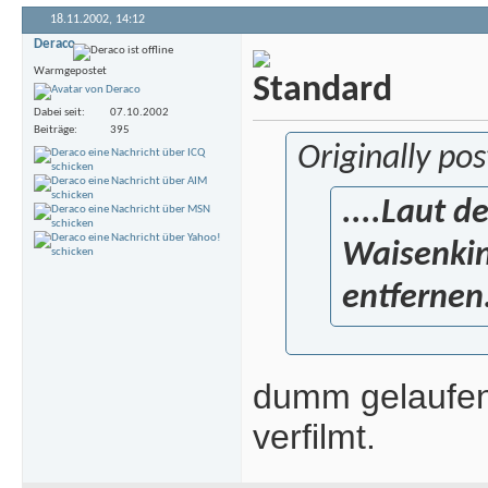
18.11.2002,
14:12
Deraco
Warmgepostet
Dabei seit
07.10.2002
Beiträge
395
Originally po
....Laut d
Waisenkin
entfernen.
dumm gelaufen.
verfilmt.