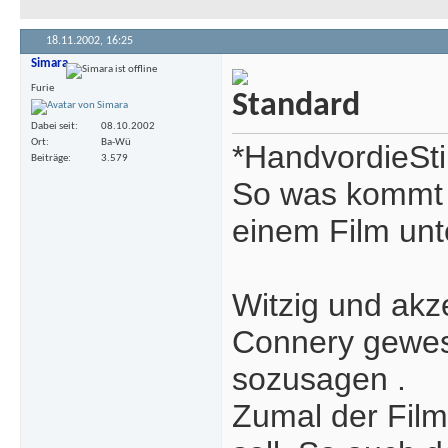
18.11.2002,
16:25
Simara
Furie
Dabei seit
08.10.2002
Ort
Ba-Wü
*HandvordieSti
Beiträge
3.579
So was kommt 
einem Film unt
Witzig und akz
Connery gewese
sozusagen
.
Zumal der Film