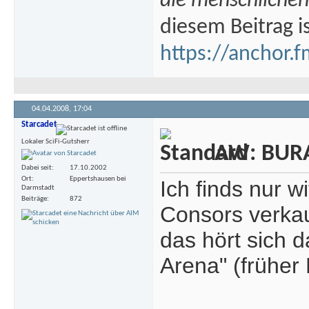
die menschlichen
diesem Beitrag i
https://anchor.f
04.04.2008,
17:04
Starcadet
Lokaler SciFi-Gutsherr
AW: BURA
Dabei seit
17.10.2002
Ort
Eppertshausen bei
Ich finds nur w
Darmstadt
Beiträge
872
Consors verkau
das hört sich 
Arena" (früher 