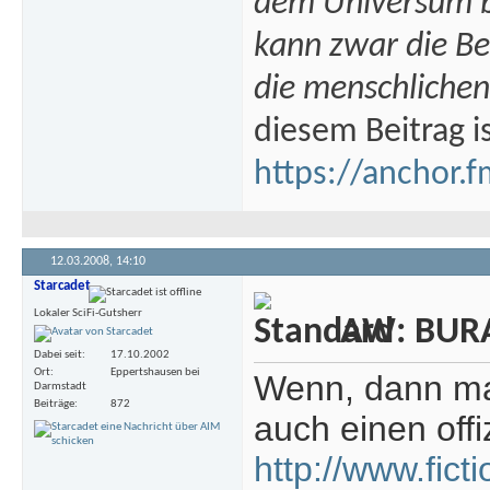
dem Universum bi
kann zwar die B
die menschlichen
diesem Beitrag i
https://anchor.f
12.03.2008,
14:10
Starcadet
Lokaler SciFi-Gutsherr
AW: BURA
Dabei seit
17.10.2002
Ort
Eppertshausen bei
Wenn, dann mac
Darmstadt
Beiträge
872
auch einen offiz
http://www.fic