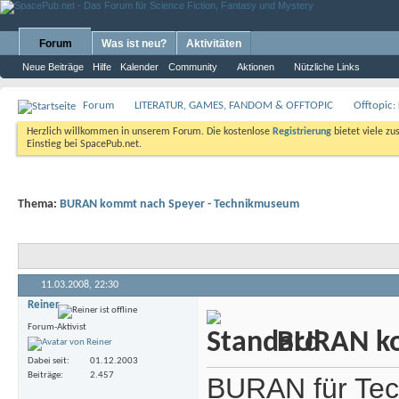
Forum
Was ist neu?
Aktivitäten
Neue Beiträge
Hilfe
Kalender
Community
Aktionen
Nützliche Links
Forum
LITERATUR, GAMES, FANDOM & OFFTOPIC
Offtopic:
Herzlich willkommen in unserem Forum. Die kostenlose
Registrierung
bietet viele zu
Einstieg bei SpacePub.net.
Thema:
BURAN kommt nach Speyer - Technikmuseum
11.03.2008,
22:30
Reiner
Forum-Aktivist
BURAN ko
Dabei seit
01.12.2003
Beiträge
2.457
BURAN für Te