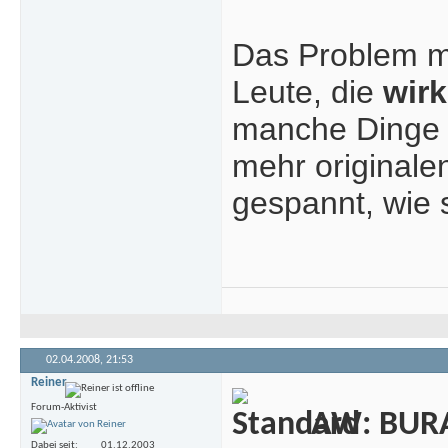
Das Problem m
Leute, die
wirk
manche Dinge i
mehr originale
gespannt, wie 
02.04.2008,
21:53
Reiner
Forum-Aktivist
AW: BURA
Dabei seit
01.12.2003