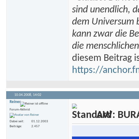
sind unendlich, 
dem Universum bi
kann zwar die B
die menschlichen
diesem Beitrag i
https://anchor.f
10.04.2008,
14:02
Reiner
Forum-Aktivist
AW: BURA
Dabei seit
01.12.2003
Beiträge
2.457