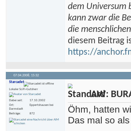
dem Universum bi
kann zwar die B
die menschlichen
diesem Beitrag i
https://anchor.f
07.04.2008,
15:32
Starcadet
Lokaler SciFi-Gutsherr
AW: BURA
Dabei seit
17.10.2002
Ort
Eppertshausen bei
Öhm, hatten wir
Darmstadt
Beiträge
872
Das mal so al