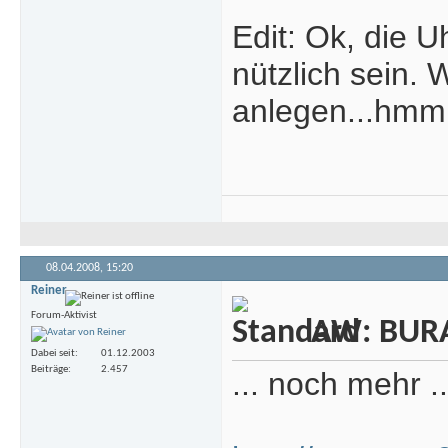
Edit: Ok, die 
nützlich sein.
anlegen...hmm
08.04.2008,
15:20
Reiner
Forum-Aktivist
AW: BURA
Dabei seit
01.12.2003
Beiträge
2.457
... noch mehr .