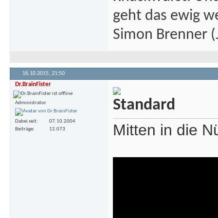
geht das ewig we
Simon Brenner (J
16.10.2015,
21:50
Dr.BrainFister
Administrator
Dabei seit
07.10.2004
Mitten in die N
Beiträge
12.073