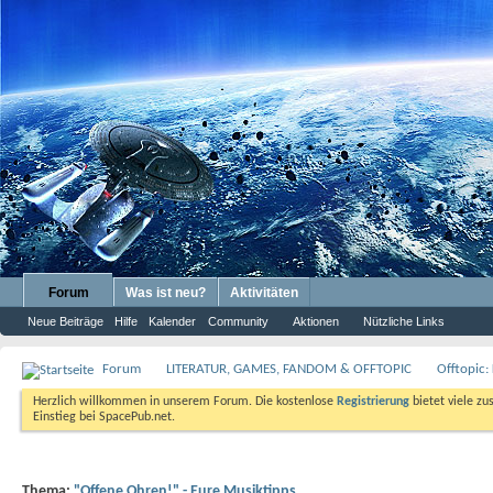
Forum
Was ist neu?
Aktivitäten
Neue Beiträge
Hilfe
Kalender
Community
Aktionen
Nützliche Links
Forum
LITERATUR, GAMES, FANDOM & OFFTOPIC
Offtopic:
Herzlich willkommen in unserem Forum. Die kostenlose
Registrierung
bietet viele zu
Einstieg bei SpacePub.net.
Thema:
"Offene Ohren!" - Eure Musiktipps