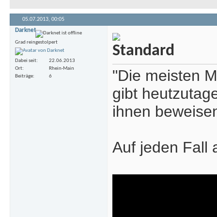
05.07.2013,
00:05
Darknet
Grad reingestolpert
Dabei seit
22.06.2013
Ort
Rhein-Main
"Die meisten M
Beiträge
6
gibt heutzutag
ihnen beweisen,
Auf jeden Fall 