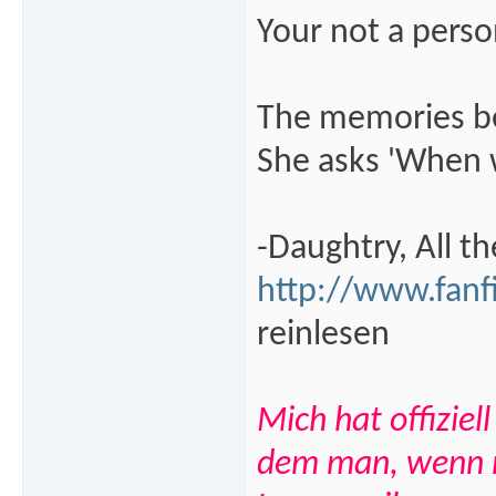
Your not a perso
The memories beg
She asks 'When wi
-Daughtry, All th
http://www.fan
reinlesen
Mich hat offizie
dem man, wenn ma