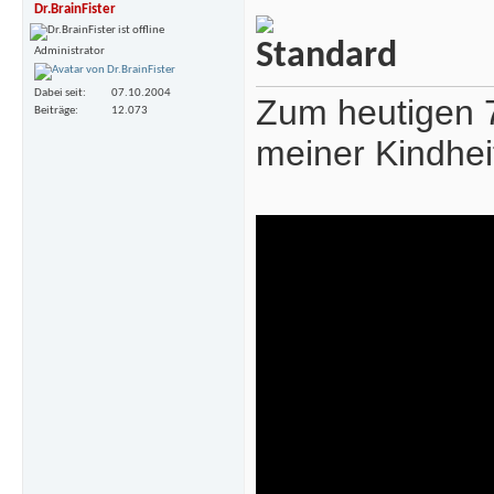
Dr.BrainFister
Administrator
Dabei seit
07.10.2004
Zum heutigen 
Beiträge
12.073
meiner Kindheit