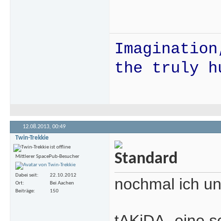
Imagination
the truly h
12.08.2013,
00:49
Twin-Trekkie
Mittlerer SpacePub-Besucher
Dabei seit
22.10.2012
nochmal ich un
Ort
Bei Aachen
Beiträge
150
tAKiDA- eine s