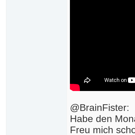
@BrainFister:
Habe den Mona
Freu mich scho