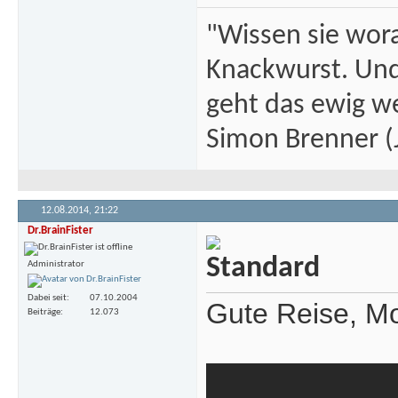
"Wissen sie wor
Knackwurst. Und
geht das ewig we
Simon Brenner (J
12.08.2014,
21:22
Dr.BrainFister
Administrator
Dabei seit
07.10.2004
Gute Reise, Mo
Beiträge
12.073