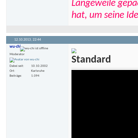
Langeweile gepa
hat, um seine Ide
12.10.2013,
22:44
wu-chi
Moderator
Dabei seit
10.10.2002
Ort
Karlsruhe
Beiträge
1.094