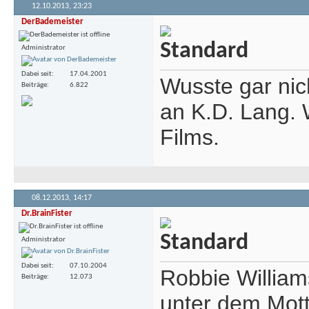
12.10.2013,
23:23
DerBademeister
Administrator
Dabei seit
17.04.2001
Wusste gar nich
Beiträge
6.822
an K.D. Lang. 
Films.
08.12.2013,
14:17
Dr.BrainFister
Administrator
Dabei seit
07.10.2004
Robbie William
Beiträge
12.073
unter dem Mott