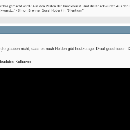
erkäs gemacht wird? Aus den Resten der Knackwurst. Und die Knackwurst? Aus den Re
wurst..." - Simon Brenner (Josef Hader) in "Silentium"
die glauben nicht, dass es noch Helden gibt heutzutage. Drauf geschissen! 
."
absolutes Kultcover: