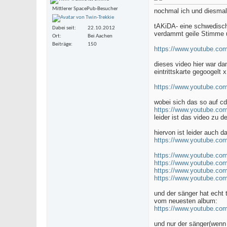
Mittlerer SpacePub-Besucher
nochmal ich und diesmal
tAKiDA- eine schwedisch
Dabei seit
22.10.2012
verdammt geile Stimme un
Ort
Bei Aachen
Beiträge
150
https://www.youtube.c
dieses video hier war d
eintrittskarte gegoogelt 
https://www.youtube.c
wobei sich das so auf cd
https://www.youtube.c
leider ist das video zu d
hiervon ist leider auch d
https://www.youtube.c
https://www.youtube.c
https://www.youtube.c
https://www.youtube.c
https://www.youtube.c
und der sänger hat echt t
vom neuesten album:
https://www.youtube.c
und nur der sänger(wenn 