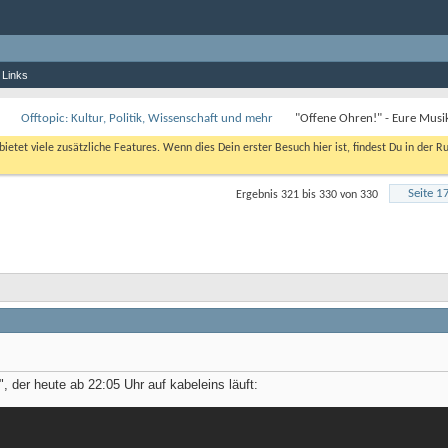
 Links
Offtopic: Kultur, Politik, Wissenschaft und mehr
"Offene Ohren!" - Eure Musi
bietet viele zusätzliche Features. Wenn dies Dein erster Besuch hier ist, findest Du in der R
Seite 1
Ergebnis 321 bis 330 von 330
der heute ab 22:05 Uhr auf kabeleins läuft: