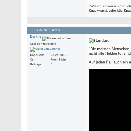
"Wissen sie woraus der Leb
Knackwurst, Leberkäs, Knack
05.07.2013,
00:05
Darknet
Grad reingestolpert
"Die meisten Menschen, 
nicht alle Helden tot sind
Dabei seit
22.06.2013
Ort
Rhein-Main
Auf jeden Fall auch ein 
Beiträge
6