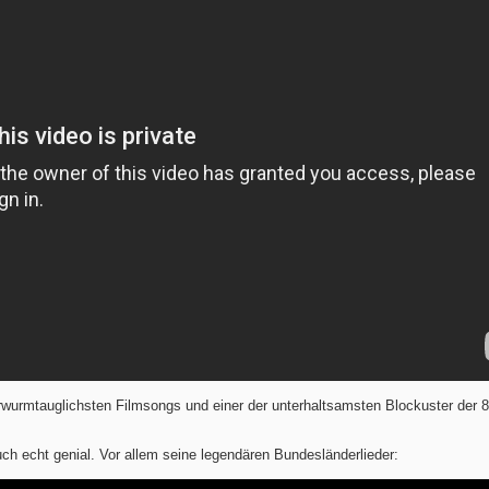
rwurmtauglichsten Filmsongs und einer der unterhaltsamsten Blockuster der 8
uch echt genial. Vor allem seine legendären Bundesländerlieder: