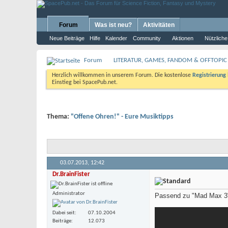
Forum
Was ist neu?
Aktivitäten
Neue Beiträge
Hilfe
Kalender
Community
Aktionen
Nützliche
Forum
LITERATUR, GAMES, FANDOM & OFFTOPIC
Herzlich willkommen in unserem Forum. Die kostenlose
Registrierung
Einstieg bei SpacePub.net.
Thema:
"Offene Ohren!" - Eure Musiktipps
03.07.2013,
12:42
Dr.BrainFister
Administrator
Passend zu "Mad Max 3", 
Dabei seit
07.10.2004
Beiträge
12.073