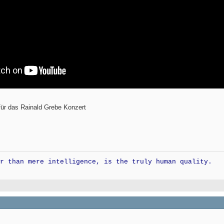
für das Rainald Grebe Konzert
r than mere intelligence, is the truly human quality.