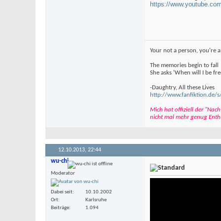
https://www.youtube.
Your not a person, you're a
The memories begin to fall
She asks 'When will I be fre
-Daughtry, All these Lives
http://www.fanfiktion.d
Mich hat offiziell der "Na
nicht mal mehr genug Enthu
12.10.2013,
22:44
wu-chi
Moderator
Dabei seit
10.10.2002
Ort
Karlsruhe
Beiträge
1.094