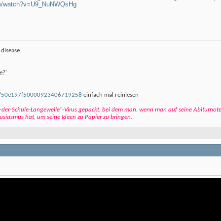
com/watch?v=U9_NuNWQsHg
 disease
e?'
e/s/50e197f50000923406719258
einfach mal reinlesen
ch-der-Schule-Langeweile"-Virus gepackt, bei dem man, wenn man auf seine Abiturnote
siasmus hat, um seine Ideen zu Papier zu bringen.