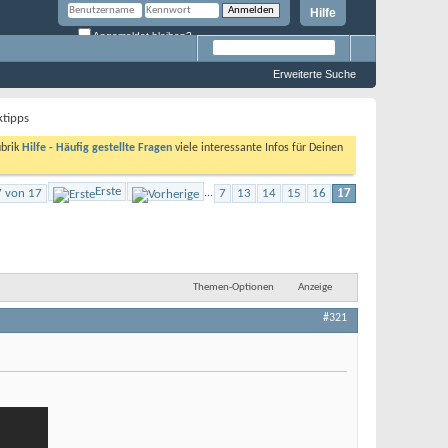
Hilfe
Angemeldet bleiben?
Erweiterte Suche
ktipps
ubrik
Hilfe - Häufig gestellte Fragen
viele interessante Infos für Deinen
Erste
7 von 17
...
7
13
14
15
16
17
Themen-Optionen
Anzeige
#321