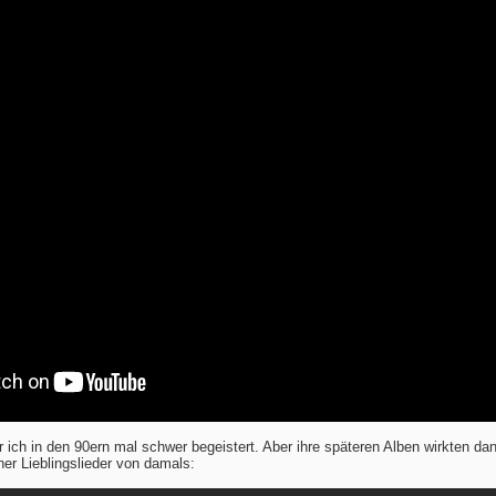
ich in den 90ern mal schwer begeistert. Aber ihre späteren Alben wirkten da
ner Lieblingslieder von damals: