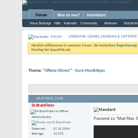
Forum
Was ist neu?
Aktivitäten
Neue Beiträge
Hilfe
Kalender
Community
Aktionen
Nützliche
Forum
LITERATUR, GAMES, FANDOM & OFFTOPIC
Herzlich willkommen in unserem Forum. Die kostenlose
Registrierung
Einstieg bei SpacePub.net.
Thema:
"Offene Ohren!" - Eure Musiktipps
03.07.2013,
12:42
Dr.BrainFister
Administrator
Passend zu "Mad Max 3", 
Dabei seit
07.10.2004
Beiträge
12.073