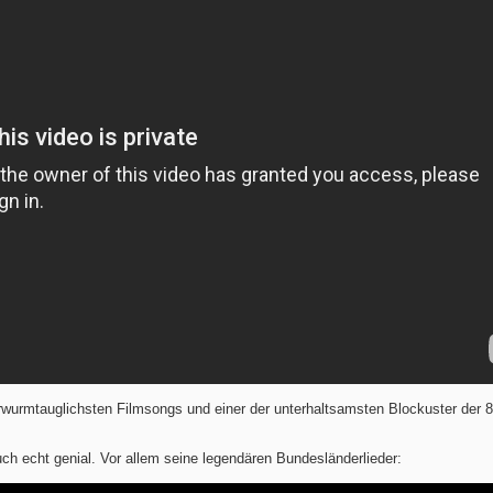
rwurmtauglichsten Filmsongs und einer der unterhaltsamsten Blockuster der 8
uch echt genial. Vor allem seine legendären Bundesländerlieder: