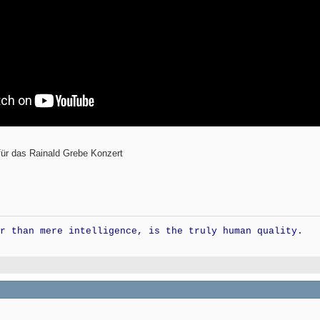
für das Rainald Grebe Konzert
r than mere intelligence, is the truly human quality.