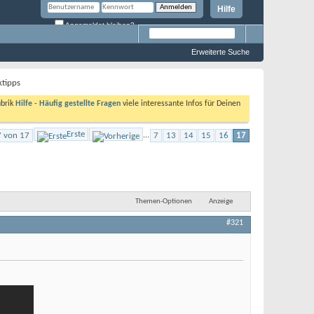
Hilfe
Angemeldet bleiben?
Erweiterte Suche
ktipps
ubrik
Hilfe - Häufig gestellte Fragen
viele interessante Infos für Deinen
Erste
7 von 17
...
7
13
14
15
16
17
Themen-Optionen
Anzeige
#321