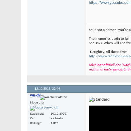
https://www.youtube.
Your not a person, you're a
The memories begin to fall
She asks 'When will I be fre
-Daughtry, All these Lives
http://www.fanfiktion.d
Mich hat offiziell der "Na
nicht mal mehr genug Enthu
12.10.2013,
22:44
wu-chi
Moderator
Dabei seit
10.10.2002
Ort
Karlsruhe
Beiträge
1.094