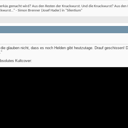
erkäs gemacht wird? Aus den Resten der Knackwurst. Und die Knackwurst? Aus den Re
wurst..." - Simon Brenner (Josef Hader) in "Silentium"
die glauben nicht, dass es noch Helden gibt heutzutage. Drauf geschissen! 
."
absolutes Kultcover: