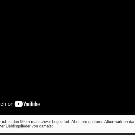
ich in den 90ern mal schwer begeistert. Aber ihre späteren Alben wirkten da
ner Lieblingslieder von damals: