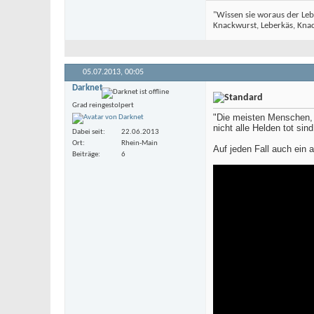
"Wissen sie woraus der Leb
Knackwurst, Leberkäs, Knack
05.07.2013,
00:05
Darknet
Grad reingestolpert
"Die meisten Menschen, 
nicht alle Helden tot sind
Dabei seit
22.06.2013
Ort
Rhein-Main
Auf jeden Fall auch ein 
Beiträge
6