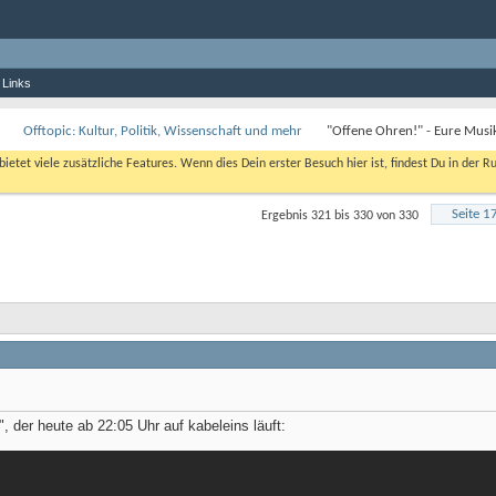
 Links
Offtopic: Kultur, Politik, Wissenschaft und mehr
"Offene Ohren!" - Eure Musi
bietet viele zusätzliche Features. Wenn dies Dein erster Besuch hier ist, findest Du in der R
Seite 1
Ergebnis 321 bis 330 von 330
der heute ab 22:05 Uhr auf kabeleins läuft: