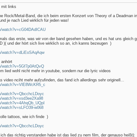
 mit links
e Rock/Metal-Band, die ich beim ersten Konzert von Theory of a Deadman in
d je nach Lied wirklich für jeden was!
om/watch?v=cG04DAdICAU
amals das erste, was wir von der band gesehen haben, und es hat uns gleich
xD )( und der hört sich live wirklich so an, ich kanns bezeugen
)
om/watch?v=dLiEoSAqAqw
 anhört
om/watch?v=5Gf7p0AtQvQ
em lied wohl nicht mehr in youtube, sondern nur die lyric videos
as video nciht mehr aufzufinden, das fand ich allerdings sehr originell...
om/watch?v=VlE8WcKR5_c
om/watch?v=QbcchcLDoyc
om/watch?v=xsd3ee2Xa98
om/watch?v=4AhqQb_UQpI
om/watch?v=sLFO39-w068
olle tattoos, wie ich finde
)
om/watch?v=QbcchcLDoyc
ich das richtig verstanden habe ist das lied zu nem film, der genauso heißt):