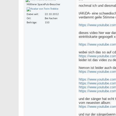
Mittlerer SpacePub-Besucher
nochmal ich und diesmal
tAKiDA- eine schwedisch
Dabei seit
22.10.2012
verdammt geile Stimme un
Ort
Bei Aachen
Beiträge
150
https://www.youtube.c
dieses video hier war d
eintrittskarte gegoogelt 
https://www.youtube.c
wobei sich das so auf cd
https://www.youtube.c
leider ist das video zu d
hiervon ist leider auch d
https://www.youtube.c
https://www.youtube.c
https://www.youtube.c
https://www.youtube.c
https://www.youtube.c
und der sänger hat echt t
vom neuesten album:
https://www.youtube.c
und nur der sänger(wenn 