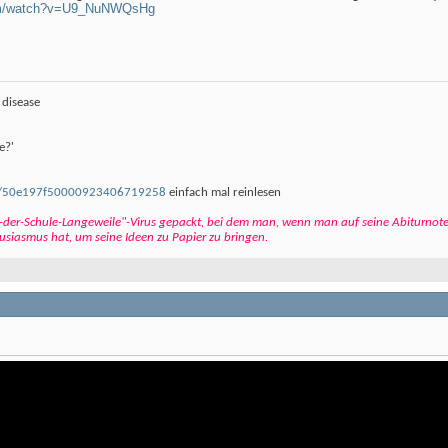
com/watch?v=U9_NuNWQsHg
 disease
e?'
e/s/50e197f50000923406719258
einfach mal reinlesen
ch-der-Schule-Langeweile"-Virus gepackt, bei dem man, wenn man auf seine Abiturnote
siasmus hat, um seine Ideen zu Papier zu bringen.