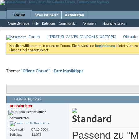
Forum
Was ist neu?
Aktivitäten
Neue Beiträge
Hilfe
Kalender
Community
Aktionen
Nützliche Links
Forum
LITERATUR, GAMES, FANDOM & OFFTOPIC
Offtopic:
Herzlich willkommen in unserem Forum. Die kostenlose
Registrierung
bietet viele zu
Einstieg bei SpacePub.net.
Thema:
"Offene Ohren!" - Eure Musiktipps
03.07.2013,
12:42
Dr.BrainFister
Administrator
Dabei seit
07.10.2004
Passend zu "Ma
Beiträge
12.073