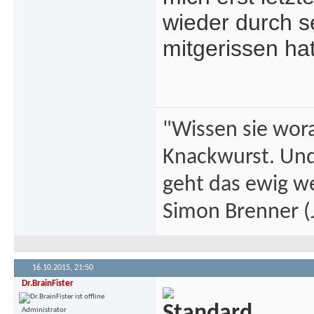
wieder durch s
mitgerissen hat
"Wissen sie wor
Knackwurst. Und
geht das ewig we
Simon Brenner (J
16.10.2015,
21:50
Dr.BrainFister
Administrator