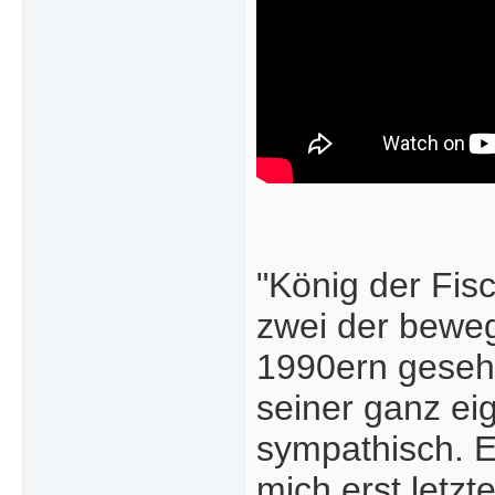
"König der Fis
zwei der beweg
1990ern gesehe
seiner ganz e
sympathisch. Ei
mich erst letz