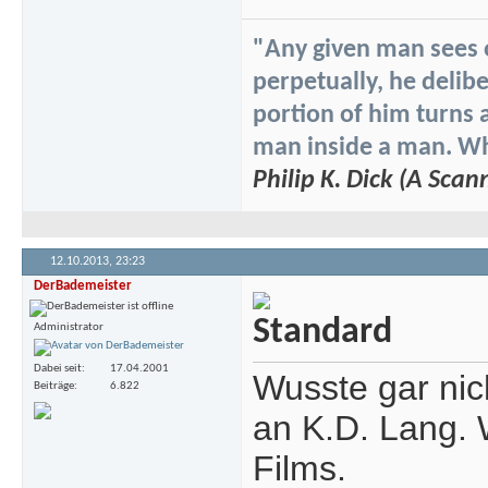
"Any given man sees on
perpetually, he delibe
portion of him turns 
man inside a man. Whi
Philip K. Dick (A Scan
12.10.2013,
23:23
DerBademeister
Administrator
Dabei seit
17.04.2001
Wusste gar nich
Beiträge
6.822
an K.D. Lang. 
Films.