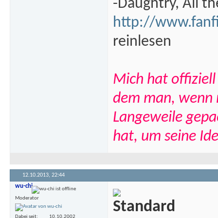
-Daughtry, All th
http://www.fan
reinlesen
Mich hat offizie
dem man, wenn ma
Langeweile gepa
hat, um seine Ide
12.10.2013,
22:44
wu-chi
Moderator
Dabei seit
10.10.2002