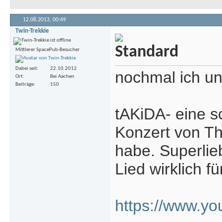
12.08.2013,
00:49
Twin-Trekkie
Mittlerer SpacePub-Besucher
Dabei seit
22.10.2012
nochmal ich un
Ort
Bei Aachen
Beiträge
150
tAKiDA- eine s
Konzert von T
habe. Superlie
Lied wirklich f
https://www.