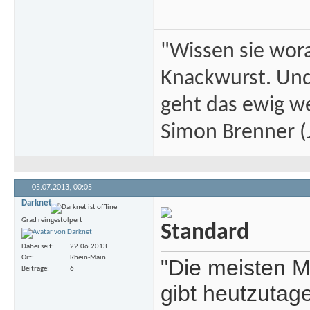
"Wissen sie wor
Knackwurst. Und
geht das ewig we
Simon Brenner (J
05.07.2013,
00:05
Darknet
Grad reingestolpert
Dabei seit
22.06.2013
Ort
Rhein-Main
"Die meisten M
Beiträge
6
gibt heutzutag