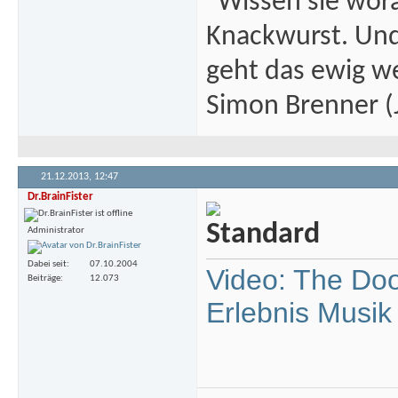
"Wissen sie wor
Knackwurst. Und
geht das ewig we
Simon Brenner (J
21.12.2013,
12:47
Dr.BrainFister
Administrator
Dabei seit
07.10.2004
Video: The Doo
Beiträge
12.073
Erlebnis Musik