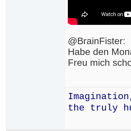
@BrainFister:
Habe den Mona
Freu mich scho
Imagination
the truly h