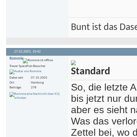
Bunt ist das Das
27.03.2003,
10:42
Rommie
Treuer SpacePub-Besucher
Dabei seit
07.10.2002
Ort
Hamburg
So, die letzte
Beiträge
278
bis jetzt nur d
aber es sieht n
Was das verlor
Zettel bei, wo 