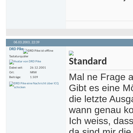
06.03.2003,
22:39
DRD Pike
Tastaturquäler
Dabei seit
26.12.2001
Ort
NRW
Mal ne Frage a
Beiträge
1.509
Gibt es eine M
die letzte Au
wann genau kom
Ich weiss, das
da sind mir di