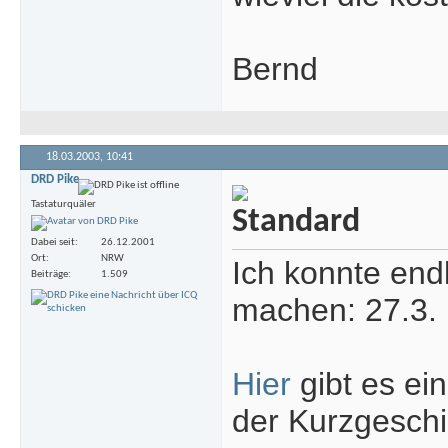
Bernd
18.03.2003,
10:41
DRD Pike
Tastaturquäler
Dabei seit
26.12.2001
Ort
NRW
Ich konnte end
Beiträge
1.509
machen: 27.3.
Hier
gibt es ei
der Kurzgeschi