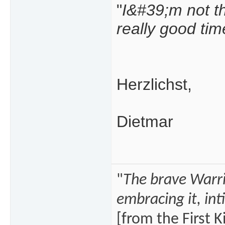
"
I&#39;m not th
really good tim
Herzlichst,
Dietmar
"
The brave Warrio
embracing it, int
[from the First K