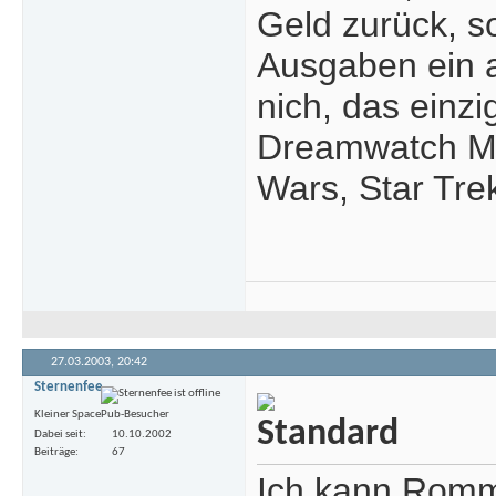
Geld zurück, s
Ausgaben ein 
nich, das einz
Dreamwatch Ma
Wars, Star Tre
27.03.2003,
20:42
Sternenfee
Kleiner SpacePub-Besucher
Dabei seit
10.10.2002
Beiträge
67
Ich kann Rommi