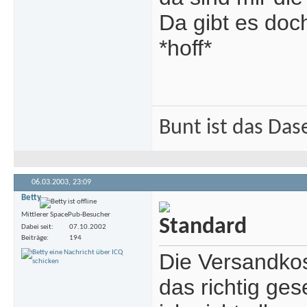
Da gibt es doc
*hoff*
Bunt ist das Das
06.03.2003,
23:09
Betty
Mittlerer SpacePub-Besucher
Dabei seit
07.10.2002
Beiträge
194
Die Versandko
das richtig ges