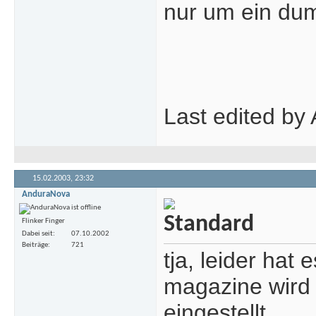
nur um ein dum
Last edited by
15.02.2003,
23:32
AnduraNova
Flinker Finger
Dabei seit
07.10.2002
Beiträge
721
tja, leider hat
magazine wird 
eingestellt.