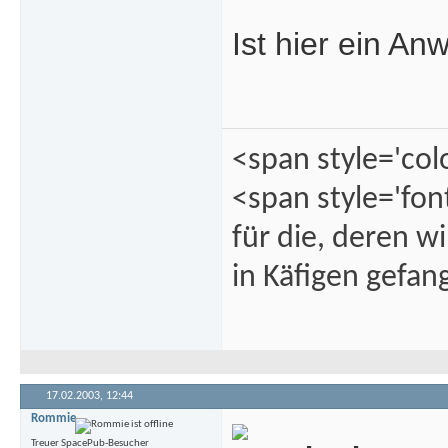
Ist hier ein An
<span style='col
<span style='fon
für die, deren w
in Käfigen gefa
17.02.2003,
12:44
Rommie
Treuer SpacePub-Besucher