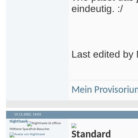
eindeutig. :/
Last edited by
Mein Provisoriu
19.11.2002,
14:03
Nighthawk
Mittlerer SpacePub-Besucher