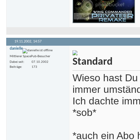
19.11.2002,
14:57
danielle
Mittlerer SpacePub-Besucher
Dabei seit
07.10.2002
Beiträge
173
Wieso hast Du
immer umständ
Ich dachte im
*sob*
*auch ein Abo 