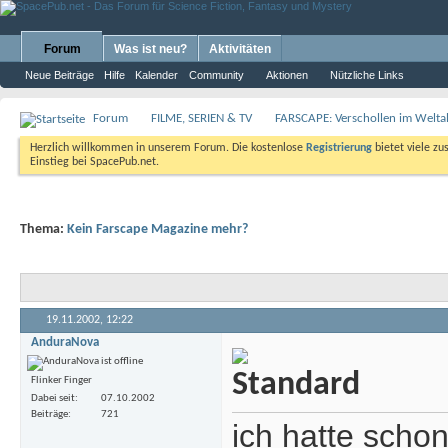
Forum
Was ist neu?
Aktivitäten
Neue Beiträge
Hilfe
Kalender
Community
Aktionen
Nützliche Links
Forum
FILME, SERIEN & TV
FARSCAPE: Verschollen im Weltal
Herzlich willkommen in unserem Forum. Die kostenlose
Registrierung
bietet viele zu
Einstieg bei SpacePub.net.
Thema:
Kein Farscape Magazine mehr?
19.11.2002,
12:22
AnduraNova
Flinker Finger
Dabei seit
07.10.2002
Beiträge
721
ich hatte scho