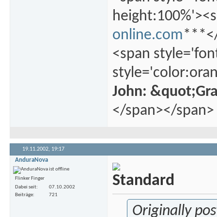
height:100%'><s
online.com
***</
<span style='fon
style='color:ora
John: &quot;Gr
</span></span>
19.11.2002,
19:17
AnduraNova
Flinker Finger
Dabei seit
07.10.2002
Beiträge
721
Originally pos