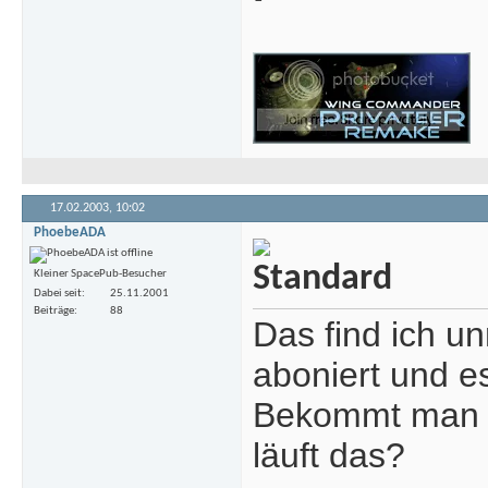
17.02.2003,
10:02
PhoebeADA
Kleiner SpacePub-Besucher
Dabei seit
25.11.2001
Beiträge
88
Das find ich un
aboniert und e
Bekommt man d
läuft das?