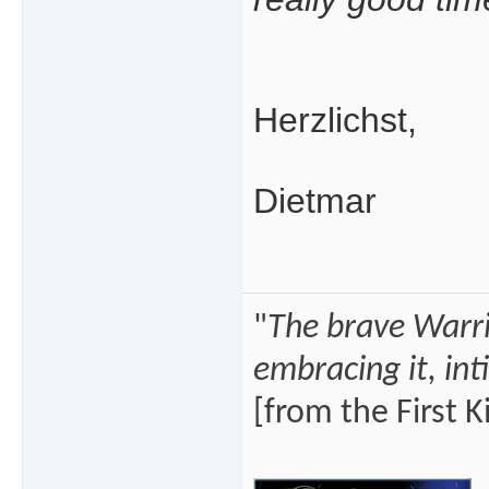
Herzlichst,
Dietmar
"
The brave Warrio
embracing it, int
[from the First K