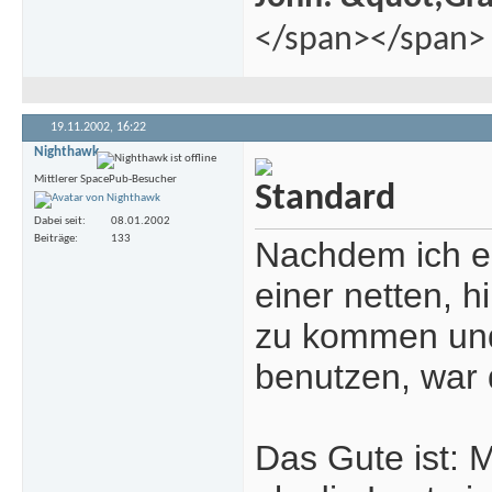
</span></span>
19.11.2002,
16:22
Nighthawk
Mittlerer SpacePub-Besucher
Dabei seit
08.01.2002
Beiträge
133
Nachdem ich er
einer netten, 
zu kommen und 
benutzen, war 
Das Gute ist: 