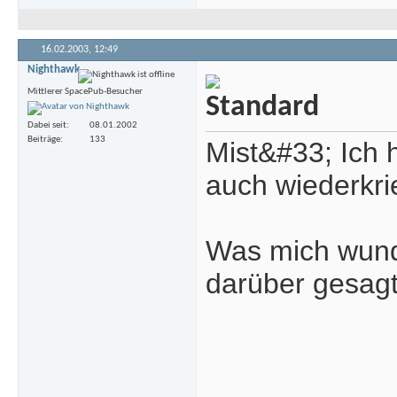
16.02.2003,
12:49
Nighthawk
Mittlerer SpacePub-Besucher
Dabei seit
08.01.2002
Beiträge
133
Mist&#33; Ich 
auch wiederkr
Was mich wunde
darüber gesagt