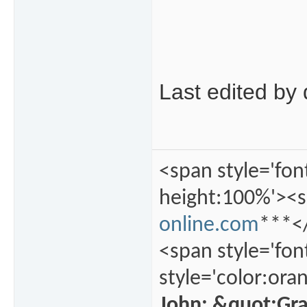
Last edited by 
<span style='fon
height:100%'><s
online.com
***</
<span style='fon
style='color:ora
John: &quot;Gr