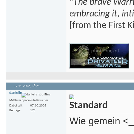
"
The brave Warrio
embracing it, int
[from the First K
19.11.2002,
18:21
danielle
Mittlerer SpacePub-Besucher
Dabei seit
07.10.2002
Beiträge
173
Wie gemein <