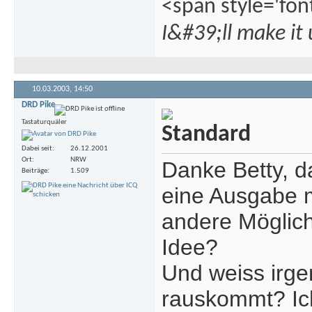
<span style='fon
I&#39;ll make it
10.03.2003,
14:50
DRD Pike
Tastaturquäler
Dabei seit
26.12.2001
Ort
NRW
Danke Betty, d
Beiträge
1.509
eine Ausgabe m
andere Möglich
Idee?
Und weiss irg
rauskommt? Ic