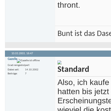
thront.
Bunt ist das Das
10.03.2003,
16:47
Gazelle
Grad reingestolpert
Dabei seit
14.10.2002
Beiträge
7
Also, ich kauf
hatten bis jet
Erscheinungster
wieviel die ko