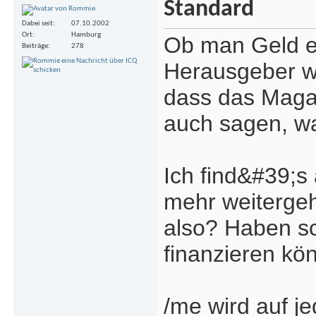
Dabei seit
07.10.2002
Ort
Hamburg
Ob man Geld er
Beiträge
278
Herausgeber we
dass das Magaz
auch sagen, wa
Ich find&#39;s 
mehr weiterge
also? Haben sc
finanzieren kö
/me wird auf j