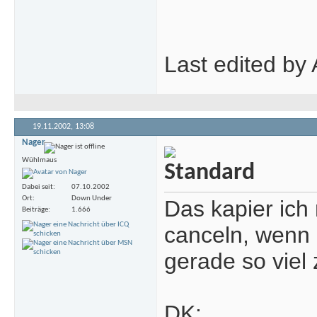
Last edited by
19.11.2002,
13:08
Nager
Wühlmaus
Dabei seit
07.10.2002
Ort
Down Under
Das kapier ich
Beiträge
1.666
canceln, wenn 
gerade so viel 
DK: