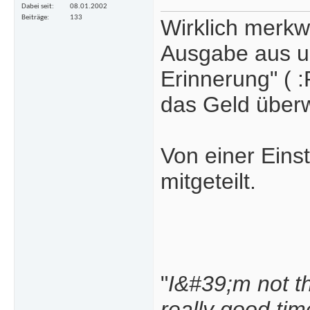
Dabei seit
08.01.2002
Beiträge
133
Wirklich merkw
Ausgabe aus 
Erinnerung" ( :
das Geld über
Von einer Einste
mitgeteilt.
"
I&#39;m not th
really good tim