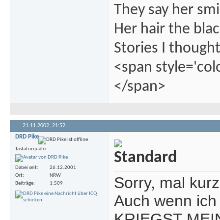
They say her smil
Her hair the blac
Stories I thought
<span style='col
</span>
21.11.2002,
21:52
DRD Pike
Tastaturquäler
Dabei seit
26.12.2001
Ort
NRW
Sorry, mal kur
Beiträge
1.509
Auch wenn ich 
KRIEGST MEI