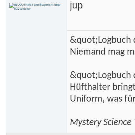
jup
&quot;Logbuch d
Niemand mag m
&quot;Logbuch d
Hüfthalter brin
Uniform, was fü
Mystery Science