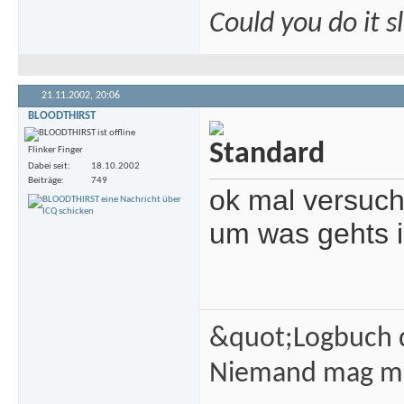
Could you do it 
21.11.2002,
20:06
BLOODTHIRST
Flinker Finger
Dabei seit
18.10.2002
Beiträge
749
ok mal versuch
um was gehts 
&quot;Logbuch d
Niemand mag m