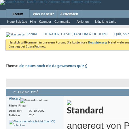
Forum
Was ist neu?
Aktivitäten
Neue Beiträge
Hilfe
Kalender
Community
Aktionen
Nützliche Links
Forum
LITERATUR, GAMES, FANDOM & OFFTOPIC
Quiz, Spi
Herzlich willkommen in unserem Forum. Die kostenlose
Registrierung
bietet viele zu
Einstieg bei SpacePub.net.
Thema:
ein neues noch nie da gewesenes quiz ;)
21.11.2002,
19:58
Alucard
Flinker Finger
Dabei seit
07.10.2002
Beiträge
760
angeregt von P