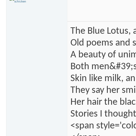
The Blue Lotus, 
Old poems and s
A beauty of unim
Both men&#39;s
Skin like milk, a
They say her smil
Her hair the blac
Stories I thought
<span style='col