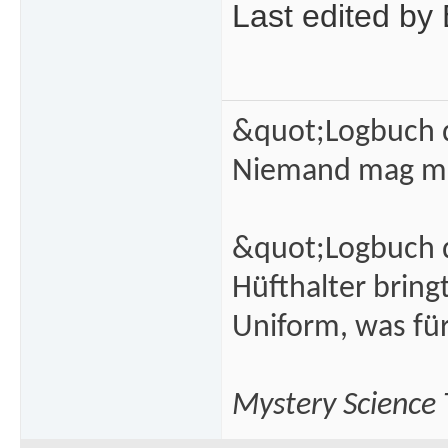
Last edited b
&quot;Logbuch d
Niemand mag m
&quot;Logbuch d
Hüfthalter brin
Uniform, was fü
Mystery Science