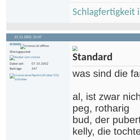
Schlagfertigkeit
21.11.2002,
21:47
cronos
Warmgepostet
Dabei seit
07.10.2002
Beiträge
347
was sind die f
al, ist zwar nic
peg, rotharig
bud, der puber
kelly, die tocht