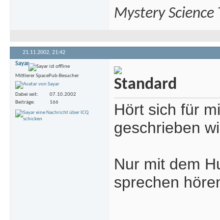
Mystery Science
21.11.2002,
21:42
Sayar
Mittlerer SpacePub-Besucher
Dabei seit
07.10.2002
Beiträge
166
Hört sich für m
geschrieben wi
Nur mit dem Hun
sprechen hören