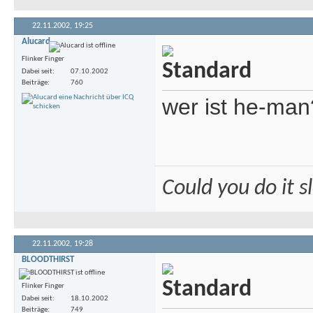
22.11.2002,
19:25
Alucard
Flinker Finger
Dabei seit
07.10.2002
Beiträge
760
wer ist he-man
Could you do it 
22.11.2002,
19:28
BLOODTHIRST
Flinker Finger
Dabei seit
18.10.2002
Beiträge
749