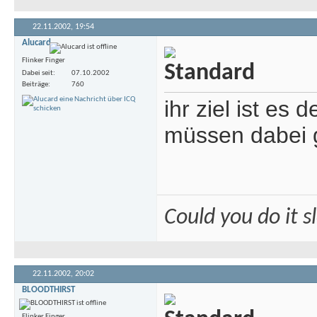
22.11.2002,
19:54
Alucard
Flinker Finger
Dabei seit
07.10.2002
Beiträge
760
ihr ziel ist es
müssen dabei 
Could you do it 
22.11.2002,
20:02
BLOODTHIRST
Flinker Finger