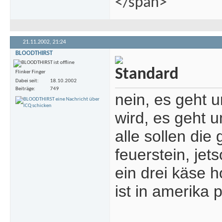
</span>
21.11.2002,
21:24
BLOODTHIRST
Flinker Finger
Dabei seit
18.10.2002
Beiträge
749
nein, es geht 
wird, es geht u
alle sollen die
feuerstein, jets
ein drei käse 
ist in amerika p