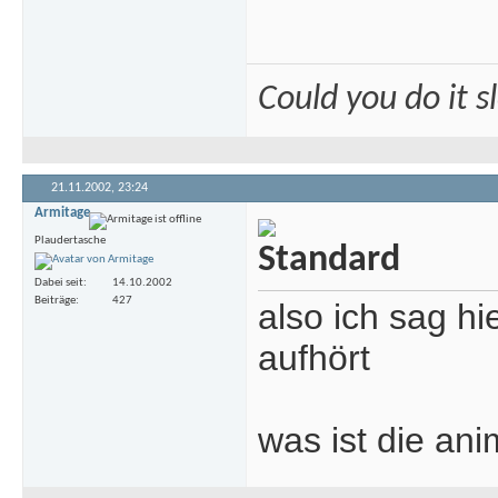
Could you do it 
21.11.2002,
23:24
Armitage
Plaudertasche
Dabei seit
14.10.2002
Beiträge
427
also ich sag hi
aufhört
was ist die an