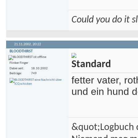
Could you do it 
21.11.2002,
20:22
BLOODTHIRST
Flinker Finger
Dabei seit
18.10.2002
Beiträge
749
fetter vater, r
und ein hund d
&quot;Logbuch d