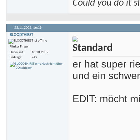
Could you do it 
22.11.2002,
16:19
BLOODTHIRST
Flinker Finger
Dabei seit
18.10.2002
Beiträge
749
er hat super r
und ein schwer
EDIT: möcht mi