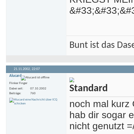
&#33;&#33;&#3
Bunt ist das Das
21.11.2002,
22:07
Alucard
Flinker Finger
Dabei seit
07.10.2002
Beiträge
760
noch mal kurz O
hab dir sogar 
nicht genutzt =/