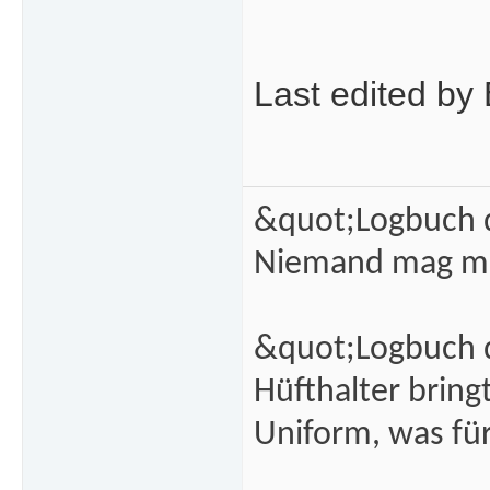
Last edited b
&quot;Logbuch d
Niemand mag m
&quot;Logbuch d
Hüfthalter brin
Uniform, was fü