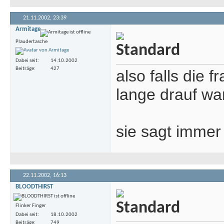
21.11.2002,
23:39
Armitage
Plaudertasche
Dabei seit
14.10.2002
Beiträge
427
also falls die f
lange drauf wa
sie sagt immer
22.11.2002,
16:13
BLOODTHIRST
Flinker Finger
Dabei seit
18.10.2002
Beiträge
749