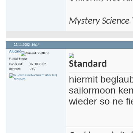
Mystery Science
22.11.2002,
16:14
Alucard
Flinker Finger
Dabei seit
07.10.2002
Beiträge
760
hiermit beglaub
sailormoon kenn
wieder so ne f