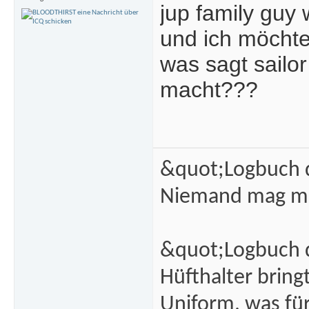
jup family guy w
und ich möchte 
was sagt sailo
macht???
&quot;Logbuch d
Niemand mag m
&quot;Logbuch d
Hüfthalter brin
Uniform, was fü