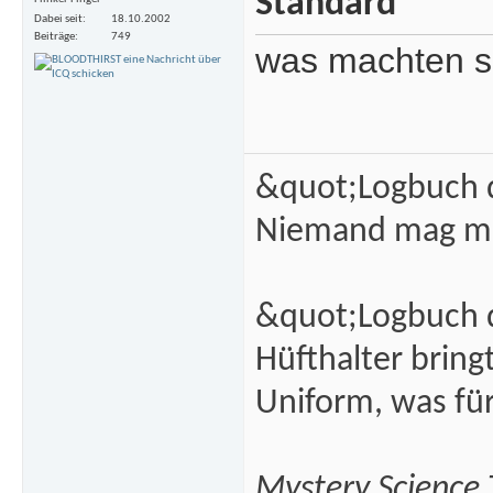
Dabei seit
18.10.2002
Beiträge
749
was machten sa
&quot;Logbuch d
Niemand mag m
&quot;Logbuch d
Hüfthalter brin
Uniform, was fü
Mystery Science