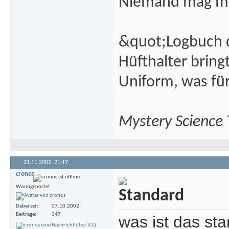
Niemand mag m
&quot;Logbuch d
Hüfthalter brin
Uniform, was fü
Mystery Science
21.11.2002,
21:17
cronos
Warmgepostet
Dabei seit
07.10.2002
Beiträge
347
was ist das st