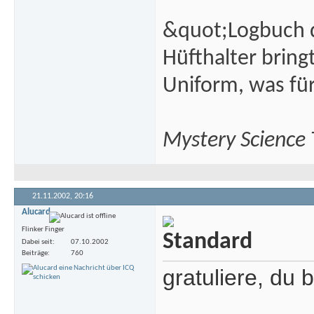
&quot;Logbuch d
Hüfthalter brin
Uniform, was fü
Mystery Science
21.11.2002,
20:16
Alucard
Flinker Finger
Dabei seit
07.10.2002
Beiträge
760
gratuliere, du 