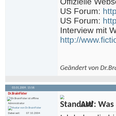
Offizielle Webs
US Forum:
htt
US Forum:
htt
Interview mit 
http://www.fic
Geändert von Dr.Br
03.01.2009,
15:56
Dr.BrainFister
AW: Was is
Administrator
Dabei seit
07.10.2004