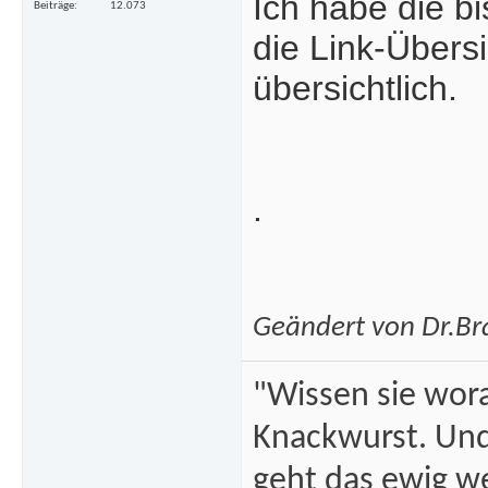
Ich habe die bi
Beiträge
12.073
die Link-Übersi
übersichtlich.
.
Geändert von Dr.Br
"Wissen sie wor
Knackwurst. Und
geht das ewig we