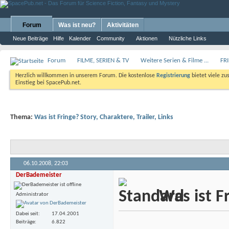
Forum
Was ist neu?
Aktivitäten
Neue Beiträge
Hilfe
Kalender
Community
Aktionen
Nützliche Links
Forum
FILME, SERIEN & TV
Weitere Serien & Filme ...
FR
Herzlich willkommen in unserem Forum. Die kostenlose
Registrierung
bietet viele zu
Einstieg bei SpacePub.net.
Thema:
Was ist Fringe? Story, Charaktere, Trailer, Links
06.10.2008,
22:03
DerBademeister
Was ist Fr
Administrator
Dabei seit
17.04.2001
Beiträge
6.822